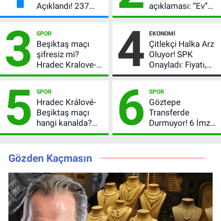
Açıklandı! 237
açıklaması: “Ev”
Milyon TL’lik
dedi, asıl mesajı
3
4
Çekiliş
satır arasında
SPOR
EKONOMI
verdi
Beşiktaş maçı
Çitlekçi Halka Arz
şifresiz mi?
Oluyor! SPK
Hradec Kralove-
Onayladı: Fiyatı,
Beşiktaş hangi
Lot Sayısı ve
5
6
kanalda, saat
Talep Toplama
SPOR
SPOR
kaçta?
Tarihi
Hradec Králové-
Göztepe
Beşiktaş maçı
Transferde
hangi kanalda?
Durmuyor! 6 İmza
Şifresiz canlı yayın
Sonrası Yeni
izleme rehberi
Hedefler Belli
Oldu
Gözden Kaçmasın