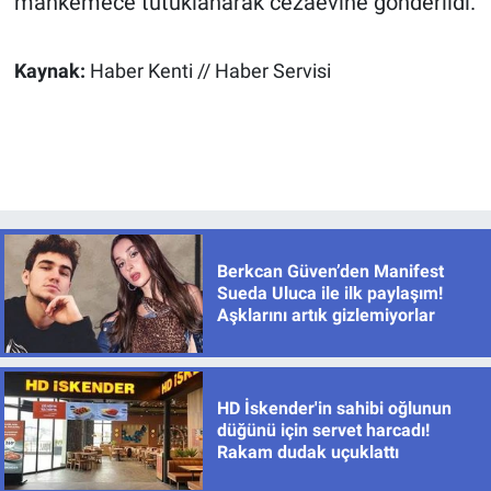
mahkemece tutuklanarak cezaevine gönderildi.
Kaynak:
Haber Kenti // Haber Servisi
Berkcan Güven’den Manifest
Sueda Uluca ile ilk paylaşım!
Aşklarını artık gizlemiyorlar
HD İskender'in sahibi oğlunun
düğünü için servet harcadı!
Rakam dudak uçuklattı