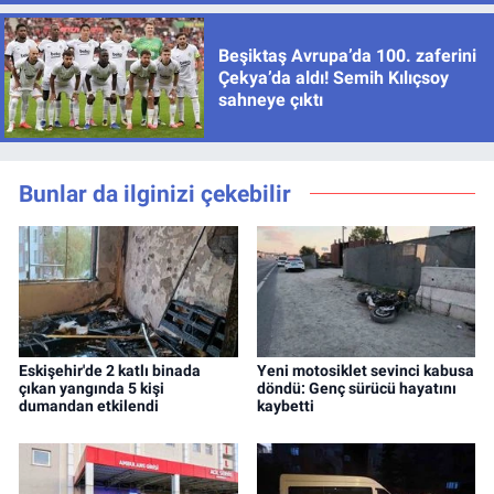
Beşiktaş Avrupa’da 100. zaferini
Çekya’da aldı! Semih Kılıçsoy
sahneye çıktı
Bunlar da ilginizi çekebilir
Eskişehir'de 2 katlı binada
Yeni motosiklet sevinci kabusa
çıkan yangında 5 kişi
döndü: Genç sürücü hayatını
dumandan etkilendi
kaybetti