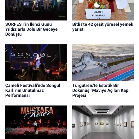
SORFEST'in İkinci Günü
Bitlis'te 42 çeşit yöresel yemek
Yıldızlarla Dolu Bir Geceye
yarıştı
Dönüştü
Çameli Festivali'nde Songül
Turgutreis'te Estetik Bir
Karlı'nın Unutulmaz
Dokunuş: 'Maviye Açılan Kapı'
Performansı
Projesi