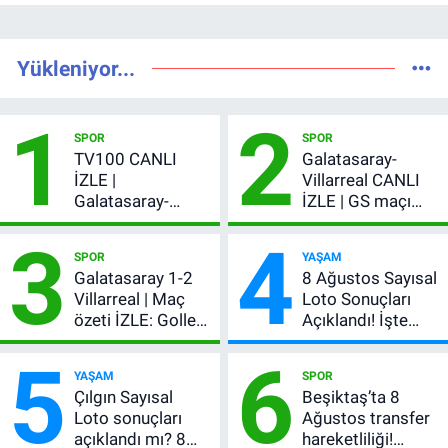
Yükleniyor...
1
2
SPOR
SPOR
TV100 CANLI
Galatasaray-
İZLE |
Villarreal CANLI
Galatasaray-
İZLE | GS maçı
Villarreal maçı
hangi kanalda,
3
4
başladı! GS maçı
şifresiz mi?
SPOR
YAŞAM
şifresiz canlı yayın
Galatasaray 1-2
8 Ağustos Sayısal
Villarreal | Maç
Loto Sonuçları
özeti İZLE: Goller
Açıklandı! İşte
peş peşe geldi,
Kazandıran 6
5
6
Okan Buruk
Numara
YAŞAM
SPOR
kırmızı kart gördü!
Çılgın Sayısal
Beşiktaş’ta 8
Loto sonuçları
Ağustos transfer
açıklandı mı? 8
hareketliliği!