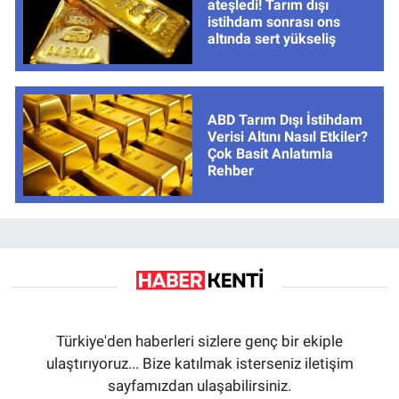
ateşledi! Tarım dışı
istihdam sonrası ons
altında sert yükseliş
ABD Tarım Dışı İstihdam
Verisi Altını Nasıl Etkiler?
Çok Basit Anlatımla
Rehber
Türkiye'den haberleri sizlere genç bir ekiple
ulaştırıyoruz... Bize katılmak isterseniz iletişim
sayfamızdan ulaşabilirsiniz.