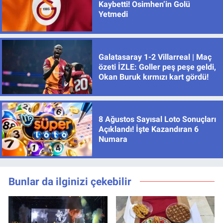
Kaybetti! Osimhen’in Golü
Yetmedi
Galatasaray 1-2 Villarreal | Maç
özeti İZLE: Goller peş peşe geldi,
Okan Buruk kırmızı kart gördü!
8 Ağustos Sayısal Loto Sonuçları
Açıklandı! İşte Kazandıran 6
Numara
Bunlar da ilginizi çekebilir