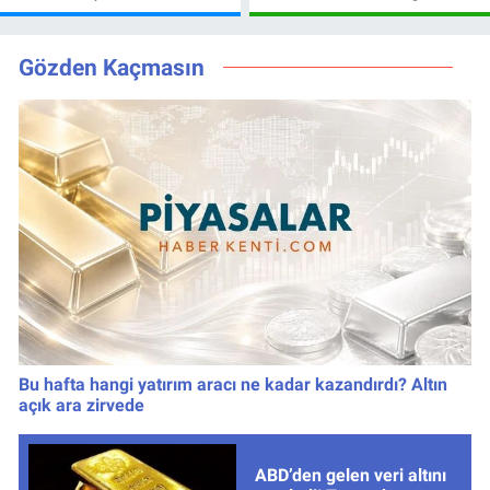
Ağustos 2026
Yönetim 5 bölge
kazanan
için düğmeye
numaralar
bastı
Gözden Kaçmasın
Bu hafta hangi yatırım aracı ne kadar kazandırdı? Altın
açık ara zirvede
ABD’den gelen veri altını