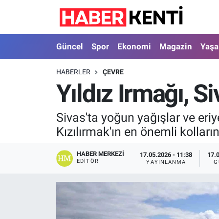
Güncel
Nöbetçi Eczaneler
Güncel
Spor
Ekonomi
Magazin
Yaş
Spor
Hava Durumu
HABERLER
ÇEVRE
Yıldız Irmağı, Si
Ekonomi
İstanbul Namaz Vakitleri
Magazin
Trafik Durumu
Sivas'ta yoğun yağışlar ve eriye
Kızılırmak'ın en önemli kolları
Yaşam
Süper Lig Puan Durumu ve Fikstür
HABER MERKEZI
17.05.2026 - 11:38
17.
Sağlık
Tüm Manşetler
EDITÖR
YAYINLANMA
G
Dünya
Son Dakika Haberleri
Astroloji
Haber Arşivi