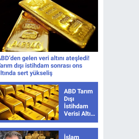
Nereden
İzlenir?
BD’den gelen veri altını ateşledi!
arım dışı istihdam sonrası ons
ltında sert yükseliş
ABD Tarım
Dışı
İstihdam
Verisi Altını
Nasıl
Etkiler?
Çok Basit
İslam