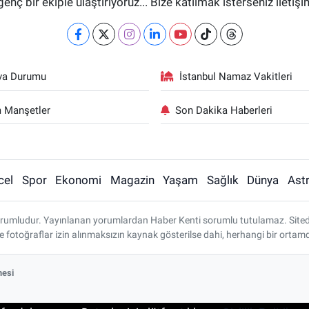
genç bir ekiple ulaştırıyoruz... Bize katılmak isterseniz iletiş
va Durumu
İstanbul Namaz Vakitleri
 Manşetler
Son Dakika Haberleri
cel
Spor
Ekonomi
Magazin
Yaşam
Sağlık
Dünya
Astr
rumludur. Yayınlanan yorumlardan Haber Kenti sorumlu tutulamaz. Sitedeki 
ve fotoğraflar izin alınmaksızın kaynak gösterilse dahi, herhangi bir ort
mesi