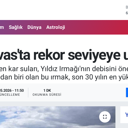
6
4
am
Sağlık
Dünya
Astroloji
5
6
vas'ta rekor seviyeye u
6
n kar suları, Yıldız Irmağı'nın debisini ön
1
ndan biri olan bu ırmak, son 30 yılın en yü
05.2026 - 11:50
1 DK
ÜNCELLEME
OKUNMA SÜRESI
Y