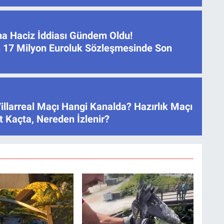
na Haciz İddiası Gündem Oldu!
 17 Milyon Euroluk Sözleşmesinde Son
illarreal Maçı Hangi Kanalda? Hazırlık Maçı
 Kaçta, Nereden İzlenir?