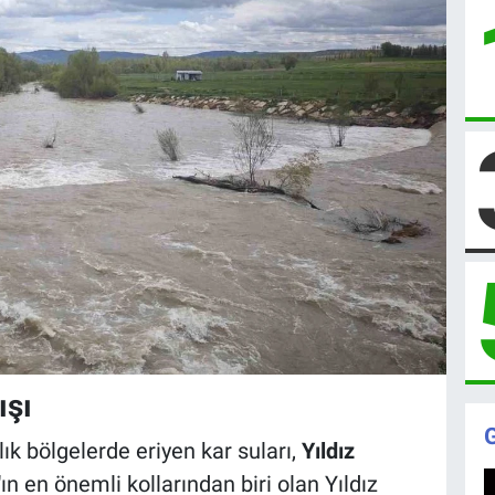
ışı
lık bölgelerde eriyen kar suları,
Yıldız
k'ın en önemli kollarından biri olan Yıldız