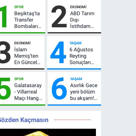
1
2
SPOR
EKONOMI
Beşiktaş’ta
ABD Tarım
Transfer
Dışı
Bombaları
İstihdam
Peş Peşe!
Verisi Altını
3
4
Adalı
Nasıl
EKONOMI
YAŞAM
Vlahovic’i
Etkiler? Çok
İslam
6 Ağustos
Açıkladı, 5
Basit
Memiş’ten
Reyting
Yıldız Daha
Anlatımla
En Güncel
Sonuçları
Listede
Rehber
Altın
Açıklandı!
5
6
Yorumu!
Zirve El
SPOR
YAŞAM
Gram Altın
Değiştirdi:
Galatasaray
Asırlık Gece
İçin 6.350
Muhtemel
- Villarreal
yeni bölüm
TL Uyarısı,
Aşk,
Maçı Hangi
bu akşam!
Yıl Sonu
MasterChef'i
Kanalda?
8. bölüm
Beklentisi
Geride
Hazırlık
saat kaçta,
Değişmedi
Bıraktı
Maçı Ne
TRT 1 canlı
Gözden Kaçmasın
Zaman, Saat
nasıl izlenir?
Kaçta,