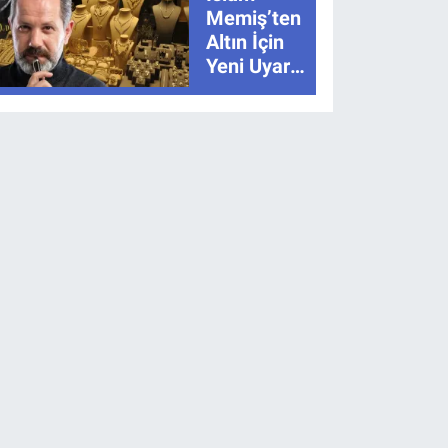
Anlatımla
Memiş’ten
Rehber
Altın İçin
Yeni Uyarı:
“Hikâye
Bitmedi”
Dedi, İki
Senaryoyu
Açıkladı