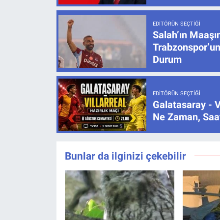
EDITÖRÜN SEÇTIĞI
Salah’ın Maaşı
Trabzonspor’un
Durum
EDITÖRÜN SEÇTIĞI
Galatasaray - V
Ne Zaman, Saat
Bunlar da ilginizi çekebilir