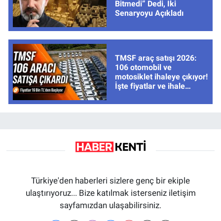
Bitmedi” Dedi, İki
Senaryoyu Açıkladı
TMSF araç satışı 2026:
106 otomobil ve
motosiklet ihaleye çıkıyor!
İşte fiyatlar ve ihale
tarihleri
Türkiye'den haberleri sizlere genç bir ekiple
ulaştırıyoruz... Bize katılmak isterseniz iletişim
sayfamızdan ulaşabilirsiniz.