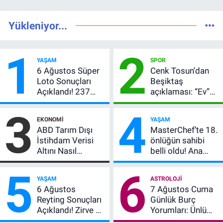
Yükleniyor...
1
2
YAŞAM
SPOR
6 Ağustos Süper
Cenk Tosun’dan
Loto Sonuçları
Beşiktaş
Açıklandı! 237
açıklaması: “Ev”
Milyon TL’lik
dedi, asıl mesajı
3
4
Çekiliş
satır arasında
EKONOMI
YAŞAM
verdi
ABD Tarım Dışı
MasterChef’te 18.
İstihdam Verisi
önlüğün sahibi
Altını Nasıl
belli oldu! Ana
Etkiler? Çok Basit
kadroya giren
5
6
Anlatımla Rehber
yarışmacı kim
YAŞAM
ASTROLOJI
oldu?
6 Ağustos
7 Ağustos Cuma
Reyting Sonuçları
Günlük Burç
Açıklandı! Zirve El
Yorumları: Ünlü
Değiştirdi:
Astrologlara Göre