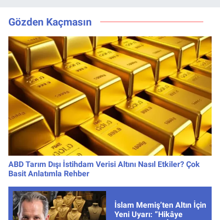
Muhtemel Aşk,
Aşk, Para ve
MasterChef'i
Kariyerde Yeni
Gözden Kaçmasın
Geride Bıraktı
Dönem
ABD Tarım Dışı İstihdam Verisi Altını Nasıl Etkiler? Çok
Basit Anlatımla Rehber
İslam Memiş’ten Altın İçin
Yeni Uyarı: “Hikâye