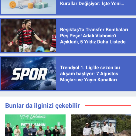
Kurallar Değişiyor: İşte Yeni
Limitler
Beşiktaş’ta Transfer Bombaları
Peş Peşe! Adalı Vlahovic’i
Açıkladı, 5 Yıldız Daha Listede
Trendyol 1. Lig’de sezon bu
akşam başlıyor: 7 Ağustos
Maçları ve Yayın Kanalları
Bunlar da ilginizi çekebilir