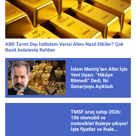
ABD Tarım Dışı İstihdam Verisi Altını Nasıl Etkiler? Çok
Basit Anlatımla Rehber
İslam Memiş’ten Altın İçin
Yeni Uyarı: “Hikâye
Bitmedi” Dedi, İki
Senaryoyu Açıkladı
TMSF araç satışı 2026:
106 otomobil ve
motosiklet ihaleye çıkıyor!
İşte fiyatlar ve ihale
tarihleri