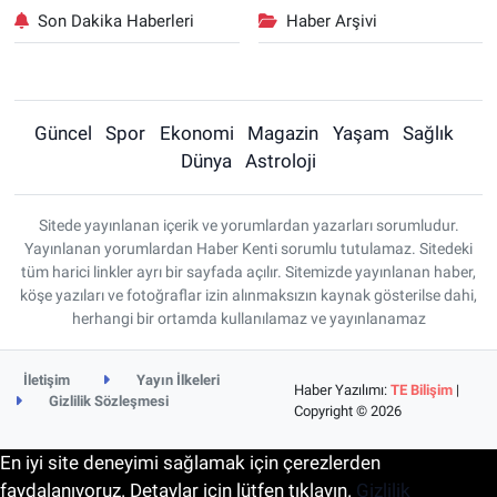
Son Dakika Haberleri
Haber Arşivi
Güncel
Spor
Ekonomi
Magazin
Yaşam
Sağlık
Dünya
Astroloji
Sitede yayınlanan içerik ve yorumlardan yazarları sorumludur.
Yayınlanan yorumlardan Haber Kenti sorumlu tutulamaz. Sitedeki
tüm harici linkler ayrı bir sayfada açılır. Sitemizde yayınlanan haber,
köşe yazıları ve fotoğraflar izin alınmaksızın kaynak gösterilse dahi,
herhangi bir ortamda kullanılamaz ve yayınlanamaz
İletişim
Yayın İlkeleri
Haber Yazılımı:
TE Bilişim
|
Gizlilik Sözleşmesi
Copyright © 2026
En iyi site deneyimi sağlamak için çerezlerden
faydalanıyoruz. Detaylar için lütfen tıklayın.
Gizlilik