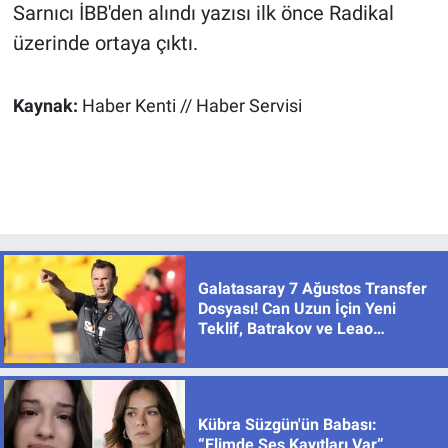
Sarnıcı İBB'den alındı yazısı ilk önce Radikal
üzerinde ortaya çıktı.
Kaynak:
Haber Kenti // Haber Servisi
Galatasaray 7 Ağustos Transfer
Dosyası! Can Uzun İçin Yeni
Teklif, Batrakov ve Leao
Gündemde
Kübra Süzgün'ün Babası:
“Elimde Ses Kayıtları Var”