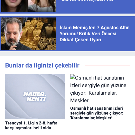
İslam Memiş'ten 7 Ağustos Altın
Yorumu! Kritik Veri Öncesi
Dikkat Çeken Uyarı
Bunlar da ilginizi çekebilir
Osmanlı hat sanatının izleri
sergiyle gün yüzüne çıkıyor:
'Karalamalar, Meşkler'
Trendyol 1. Lig'in 2-8. hafta
karşılaşmaları belli oldu