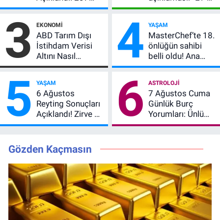
Milyon TL’lik
dedi, asıl mesajı
3
4
Çekiliş
satır arasında
EKONOMI
YAŞAM
verdi
ABD Tarım Dışı
MasterChef’te 18.
İstihdam Verisi
önlüğün sahibi
Altını Nasıl
belli oldu! Ana
Etkiler? Çok Basit
kadroya giren
5
6
Anlatımla Rehber
yarışmacı kim
YAŞAM
ASTROLOJI
oldu?
6 Ağustos
7 Ağustos Cuma
Reyting Sonuçları
Günlük Burç
Açıklandı! Zirve El
Yorumları: Ünlü
Değiştirdi:
Astrologlara Göre
Muhtemel Aşk,
Aşk, Para ve
MasterChef'i
Kariyerde Yeni
Gözden Kaçmasın
Geride Bıraktı
Dönem