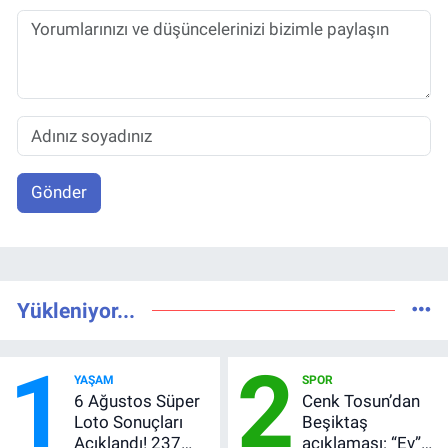
Gönder
Yükleniyor...
1
2
YAŞAM
SPOR
6 Ağustos Süper
Cenk Tosun’dan
Loto Sonuçları
Beşiktaş
Açıklandı! 237
açıklaması: “Ev”