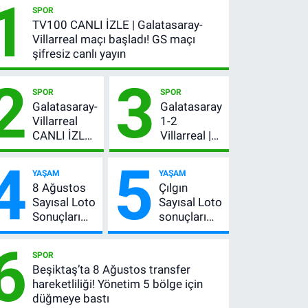
1
SPOR
TV100 CANLI İZLE | Galatasaray-
Villarreal maçı başladı! GS maçı
şifresiz canlı yayın
2
3
SPOR
SPOR
Galatasaray-
Galatasaray
Villarreal
1-2
CANLI İZLE |
Villarreal |
GS maçı
Maç özeti
4
5
hangi
İZLE: Goller
YAŞAM
YAŞAM
kanalda,
peş peşe
8 Ağustos
Çılgın
şifresiz mi?
geldi, Okan
Sayısal Loto
Sayısal Loto
Buruk
Sonuçları
sonuçları
kırmızı kart
Açıklandı!
açıklandı
gördü!
6
İşte
mı? 8
SPOR
Kazandıran
Ağustos
Beşiktaş’ta 8 Ağustos transfer
6 Numara
2026
hareketliliği! Yönetim 5 bölge için
kazanan
düğmeye bastı
numaralar