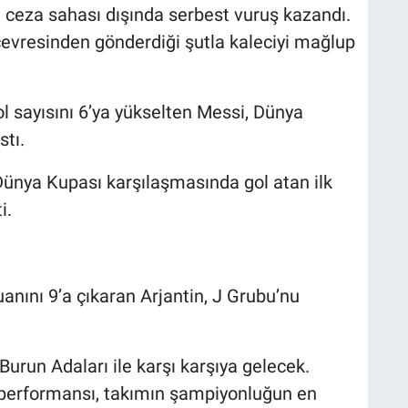
n ceza sahası dışında serbest vuruş kazandı.
evresinden gönderdiği şutla kaleciyi mağlup
l sayısını 6’ya yükselten Messi, Dünya
stı.
i Dünya Kupası karşılaşmasında gol atan ilk
i.
ı
uanını 9’a çıkaran Arjantin, J Grubu’nu
urun Adaları ile karşı karşıya gelecek.
i performansı, takımın şampiyonluğun en