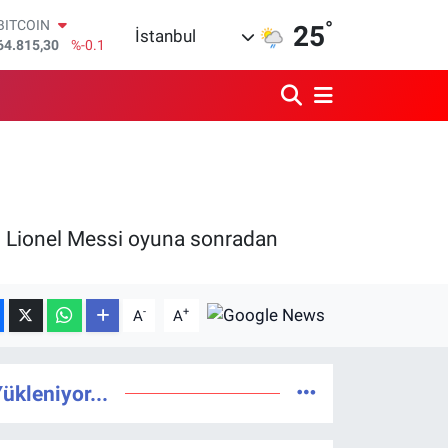
°
DOLAR
25
İstanbul
47,7436
%0.18
EURO
55,2510
%0.32
STERLİN
64,4811
%0.38
GRAM ALTIN
6660.55
%0
BİST100
13.779
%-14
BITCOIN
. Lionel Messi oyuna sonradan
64.815,30
%-0.1
-
+
A
A
ükleniyor...