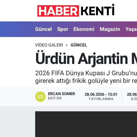
Güncel
Nöbetçi Eczaneler
Güncel
Spor
Ekonomi
Magazin
Yaş
Spor
Hava Durumu
VIDEO GALERI
GÜNCEL
Ürdün Arjantin M
Ekonomi
İstanbul Namaz Vakitleri
Magazin
Trafik Durumu
2026 FIFA Dünya Kupası J Grubu’nun
girerek attığı frikik golüyle yeni bir r
Yaşam
Süper Lig Puan Durumu ve Fikstür
ERCAN SOMER
28.06.2026 - 15:01
28.06
EDITÖR
YAYINLANMA
GÜ
Sağlık
Tüm Manşetler
Dünya
Son Dakika Haberleri
Astroloji
Haber Arşivi