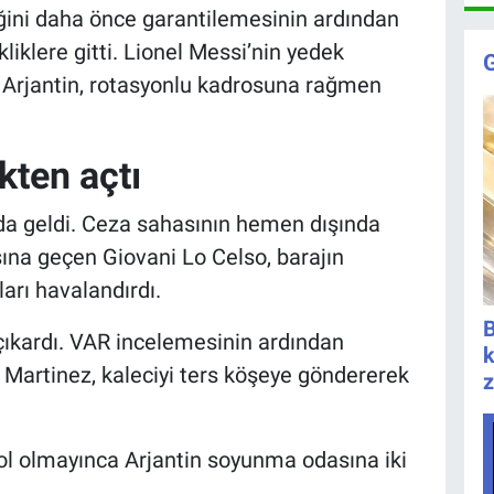
liğini daha önce garantilemesinin ardından
iklere gitti. Lionel Messi’nin yedek
 Arjantin, rotasyonlu kadrosuna rağmen
kten açtı
ada geldi. Ceza sahasının hemen dışında
ına geçen Giovani Lo Celso, barajın
arı havalandırdı.
B
 çıkardı. VAR incelemesinin ardından
k
 Martinez, kaleciyi ters köşeye göndererek
z
ol olmayınca Arjantin soyunma odasına iki