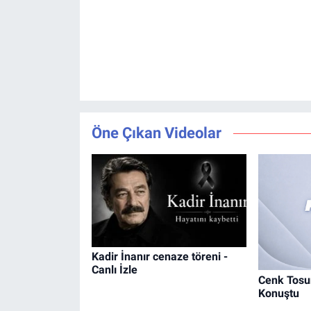
Öne Çıkan Videolar
Kadir İnanır cenaze töreni -
Canlı İzle
Cenk Tosun
Konuştu