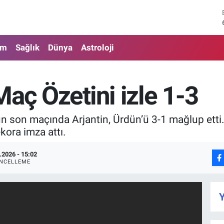
am
Sağlık
Dünya
Astroloji
aç Özetini izle 1-3
 son maçında Arjantin, Ürdün’ü 3-1 mağlup etti
ekora imza attı.
.2026 - 15:02
NCELLEME
Y