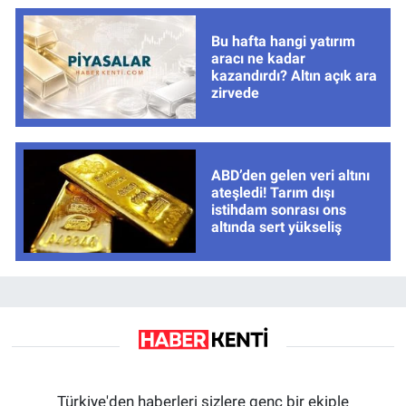
Bu hafta hangi yatırım
aracı ne kadar
kazandırdı? Altın açık ara
zirvede
ABD’den gelen veri altını
ateşledi! Tarım dışı
istihdam sonrası ons
altında sert yükseliş
Türkiye'den haberleri sizlere genç bir ekiple