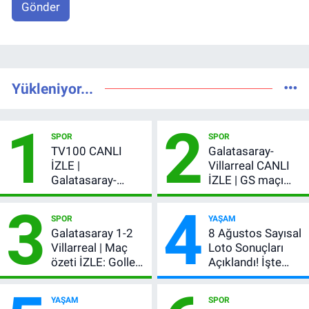
Gönder
Yükleniyor...
1
2
SPOR
SPOR
TV100 CANLI
Galatasaray-
İZLE |
Villarreal CANLI
Galatasaray-
İZLE | GS maçı
Villarreal maçı
hangi kanalda,
3
4
başladı! GS maçı
şifresiz mi?
SPOR
YAŞAM
şifresiz canlı yayın
Galatasaray 1-2
8 Ağustos Sayısal
Villarreal | Maç
Loto Sonuçları
özeti İZLE: Goller
Açıklandı! İşte
peş peşe geldi,
Kazandıran 6
Okan Buruk
Numara
YAŞAM
SPOR
kırmızı kart gördü!