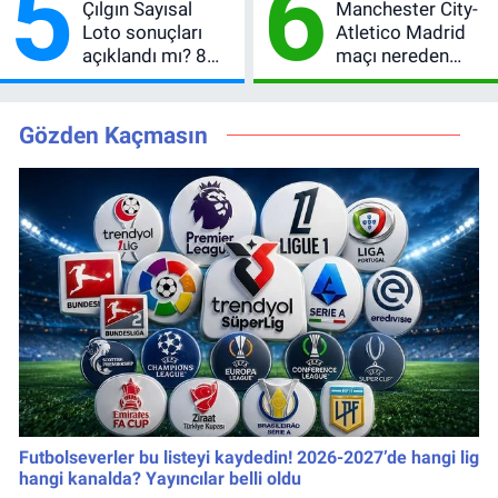
5
6
Çılgın Sayısal
Manchester City-
Loto sonuçları
Atletico Madrid
açıklandı mı? 8
maçı nereden
Ağustos 2026
izlenir?
kazanan
numaralar
Gözden Kaçmasın
Futbolseverler bu listeyi kaydedin! 2026-2027’de hangi lig
hangi kanalda? Yayıncılar belli oldu