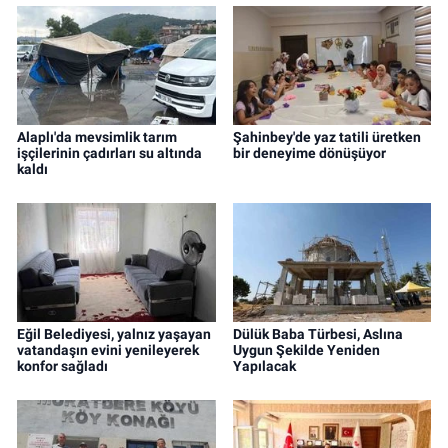
Alaplı'da mevsimlik tarım
Şahinbey'de yaz tatili üretken
işçilerinin çadırları su altında
bir deneyime dönüşüyor
kaldı
Eğil Belediyesi, yalnız yaşayan
Dülük Baba Türbesi, Aslına
vatandaşın evini yenileyerek
Uygun Şekilde Yeniden
konfor sağladı
Yapılacak