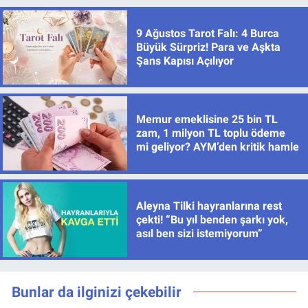
9 Ağustos Tarot Falı: 4 Burca
Büyük Sürpriz! Para ve Aşkta
Şans Kapısı Açılıyor
Memur emeklisine 25 bin TL
zam, 1 milyon TL toplu ödeme
mi geliyor? AYM’den kritik hamle
Aleyna Tilki hayranlarına rest
çekti! “Bu yıl benden şarkı yok,
asıl ben sizi istemiyorum”
Bunlar da ilginizi çekebilir