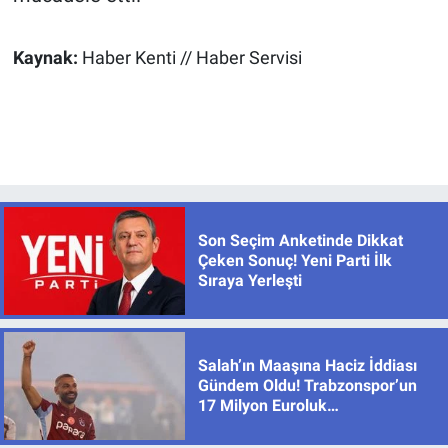
Kaynak:
Haber Kenti // Haber Servisi
Son Seçim Anketinde Dikkat
Çeken Sonuç! Yeni Parti İlk
Sıraya Yerleşti
Salah’ın Maaşına Haciz İddiası
Gündem Oldu! Trabzonspor’un
17 Milyon Euroluk
Sözleşmesinde Son Durum