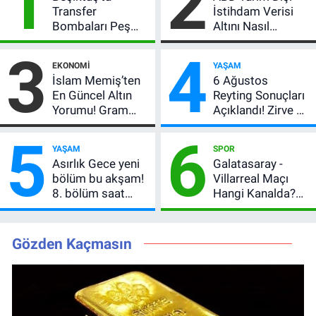
1
2
Transfer
İstihdam Verisi
Bombaları Peş
Altını Nasıl
Peşe! Adalı
Etkiler? Çok Basit
3
4
Vlahovic’i
Anlatımla Rehber
EKONOMI
YAŞAM
Açıkladı, 5 Yıldız
İslam Memiş’ten
6 Ağustos
Daha Listede
En Güncel Altın
Reyting Sonuçları
Yorumu! Gram
Açıklandı! Zirve El
Altın İçin 6.350 TL
Değiştirdi:
5
6
Uyarısı, Yıl Sonu
Muhtemel Aşk,
YAŞAM
SPOR
Beklentisi
MasterChef'i
Asırlık Gece yeni
Galatasaray -
Değişmedi
Geride Bıraktı
bölüm bu akşam!
Villarreal Maçı
8. bölüm saat
Hangi Kanalda?
kaçta, TRT 1 canlı
Hazırlık Maçı Ne
nasıl izlenir?
Zaman, Saat
Kaçta, Nereden
Gözden Kaçmasın
İzlenir?