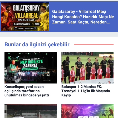
Galatasaray - Villarreal Maçı
Hangi Kanalda? Hazırlık Maçı Ne
Zaman, Saat Kaçta, Nereden
İzlenir?
Bunlar da ilginizi çekebilir
Kocaelispor, yeni sezon
Boluspor 1-2 Manisa FK:
açılışında taraftarına
Trendyol 1. Lig'in İlk Maçında
unutulmaz bir gece yaşattı
Kayıp