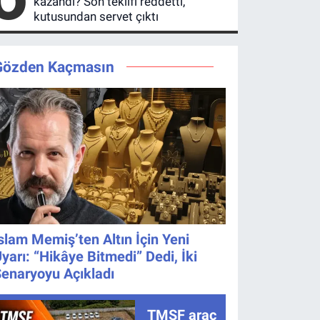
kazandı? Son teklifi reddetti,
kutusundan servet çıktı
Gözden Kaçmasın
slam Memiş’ten Altın İçin Yeni
yarı: “Hikâye Bitmedi” Dedi, İki
enaryoyu Açıkladı
TMSF araç