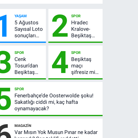
1
2
YAŞAM
SPOR
5 Ağustos
Hradec
Sayısal Loto
Kralove-
sonuçları
Beşiktaş
açıklandı!
maçı ne
3
4
522 milyon
zaman, saat
SPOR
SPOR
TL devretti
kaçta?
Cenk
Beşiktaş
Şifresiz
Tosun’dan
maçı
UEFA
Beşiktaş
şifresiz mi?
Avrupa Ligi
açıklaması:
Hradec
3. Ön Eleme
5
“Ev” dedi,
Kralove-
Turu
SPOR
asıl mesajı
Beşiktaş
Fenerbahçe’de Oosterwolde şoku!
satır
hangi
Sakatlığı ciddi mi, kaç hafta
arasında
kanalda,
oynamayacak?
verdi
saat kaçta?
6
MAGAZIN
Var Mısın Yok Musun Pınar ne kadar