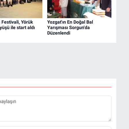
 Festivali, Yörük
Yozgat'ın En Doğal Bal
üşü ile start aldı
Yarışması Sorgun'da
Düzenlendi