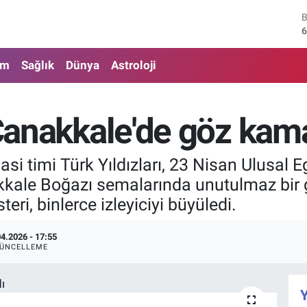
6
4
am
Sağlık
Dünya
Astroloji
5
6
 Çanakkale'de göz kama
6
asi timi Türk Yıldızları, 23 Nisan Ulusa
1
kkale Boğazı semalarında unutulmaz bir g
teri, binlerce izleyiciyi büyüledi.
04.2026 - 17:55
ÜNCELLEME
Y