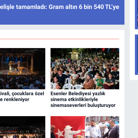
elişle tamamladı: Gram altın 6 bin 540 TL’ye
ivali, çocuklara özel
Esenler Belediyesi yazlık
le renkleniyor
sinema etkinlikleriyle
sinemaseverleri buluşturuyor