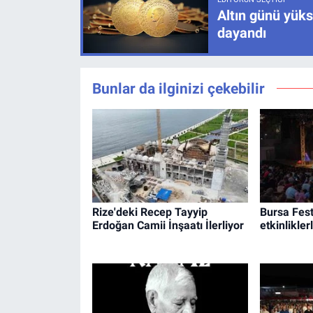
Altın günü yüks
dayandı
Bunlar da ilginizi çekebilir
Rize'deki Recep Tayyip
Bursa Fest
Erdoğan Camii İnşaatı İlerliyor
etkinlikler