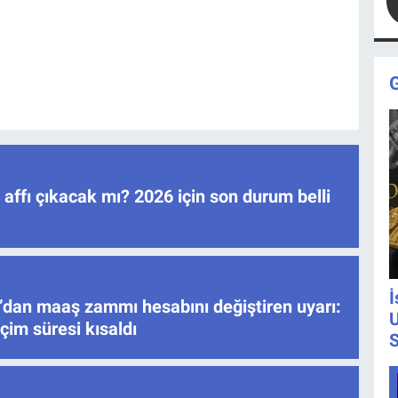
ç affı çıkacak mı? 2026 için son durum belli
İ
’dan maaş zammı hesabını değiştiren uyarı:
U
çim süresi kısaldı
S