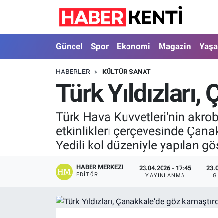
Güncel
Nöbetçi Eczaneler
Güncel
Spor
Ekonomi
Magazin
Yaş
Spor
Hava Durumu
HABERLER
KÜLTÜR SANAT
Türk Yıldızları,
Ekonomi
İstanbul Namaz Vakitleri
Magazin
Trafik Durumu
Türk Hava Kuvvetleri'nin akrob
etkinlikleri çerçevesinde Çana
Yaşam
Süper Lig Puan Durumu ve Fikstür
Yedili kol düzeniyle yapılan gös
Sağlık
Tüm Manşetler
HABER MERKEZI
23.04.2026 - 17:45
23.
EDITÖR
YAYINLANMA
G
Dünya
Son Dakika Haberleri
Astroloji
Haber Arşivi