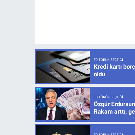
EDITÖRÜN SEÇTIĞI
Kredi kartı bor
oldu
EDITÖRÜN SEÇTIĞI
Özgür Erdursun
Rakam arttı, ge
EDITÖRÜN SEÇTIĞI