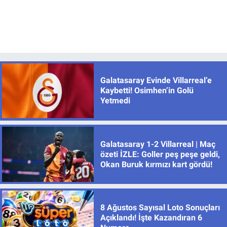
Galatasaray Evinde Villarreal’e
Kaybetti! Osimhen’in Golü
Yetmedi
Galatasaray 1-2 Villarreal | Maç
özeti İZLE: Goller peş peşe geldi,
Okan Buruk kırmızı kart gördü!
8 Ağustos Sayısal Loto Sonuçları
Açıklandı! İşte Kazandıran 6