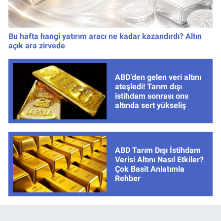
Bu hafta hangi yatırım aracı ne kadar kazandırdı? Altın
açık ara zirvede
ABD’den gelen veri altını
ateşledi! Tarım dışı
istihdam sonrası ons
altında sert yükseliş
ABD Tarım Dışı İstihdam
Verisi Altını Nasıl Etkiler?
Çok Basit Anlatımla
Rehber