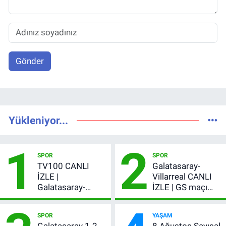
Gönder
Yükleniyor...
1
2
SPOR
SPOR
TV100 CANLI
Galatasaray-
İZLE |
Villarreal CANLI
Galatasaray-
İZLE | GS maçı
Villarreal maçı
hangi kanalda,
başladı! GS maçı
şifresiz mi?
SPOR
YAŞAM
şifresiz canlı yayın