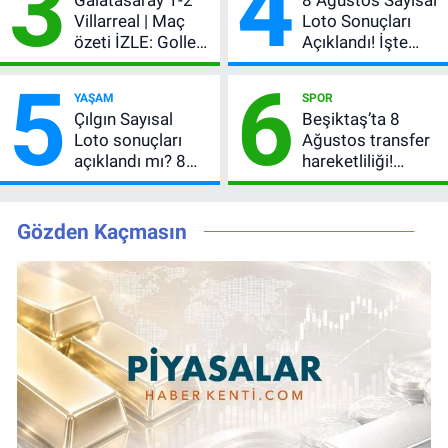
3
4
Galatasaray 1-2
8 Ağustos Sayısal
Villarreal | Maç
Loto Sonuçları
özeti İZLE: Goller
Açıklandı! İşte
peş peşe geldi,
Kazandıran 6
5
6
Okan Buruk
Numara
YAŞAM
SPOR
kırmızı kart gördü!
Çılgın Sayısal
Beşiktaş’ta 8
Loto sonuçları
Ağustos transfer
açıklandı mı? 8
hareketliliği!
Ağustos 2026
Yönetim 5 bölge
kazanan
için düğmeye
numaralar
bastı
Gözden Kaçmasın