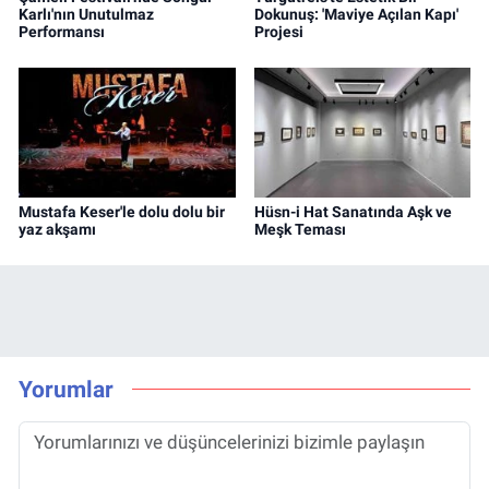
Karlı'nın Unutulmaz
Dokunuş: 'Maviye Açılan Kapı'
Performansı
Projesi
Mustafa Keser'le dolu dolu bir
Hüsn-i Hat Sanatında Aşk ve
yaz akşamı
Meşk Teması
Yorumlar