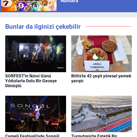
Numara
Bunlar da ilginizi çekebilir
SORFEST'in İkinci Günü
Bitlis'te 42 çeşit yöresel yemek
Yıldızlarla Dolu Bir Geceye
yarıştı
Dönüştü
Çameli Festivali'nde Songül
Turgutreis'te Estetik Bir