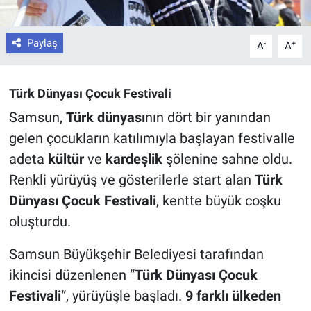
Paylaş
-
+
A
A
Türk Dünyası Çocuk Festivali
Samsun,
Türk dünyası
nın dört bir yanından
gelen çocukların katılımıyla başlayan festivalle
adeta
kültür
ve
kardeşlik
şölenine sahne oldu.
Renkli yürüyüş ve gösterilerle start alan
Türk
Dünyası Çocuk Festivali
, kentte büyük coşku
oluşturdu.
Samsun Büyükşehir Belediyesi tarafından
ikincisi düzenlenen “
Türk Dünyası Çocuk
Festivali
“, yürüyüşle başladı.
9 farklı ülkeden