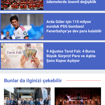
ödemelerde önemli değişiklik
Arda Güler için 115 milyon
euroluk PSG bombası!
Fenerbahçe’ye dev para kalabilir
9 Ağustos Tarot Falı: 4 Burca
Büyük Sürpriz! Para ve Aşkta
Şans Kapısı Açılıyor
Bunlar da ilginizi çekebilir