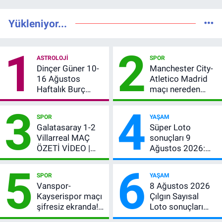
Yükleniyor...
1
2
ASTROLOJI
SPOR
Dinçer Güner 10-
Manchester City-
16 Ağustos
Atletico Madrid
Haftalık Burç
maçı nereden
Yorumları: Bu
izlenir?
3
4
Hafta 12 Burç İçin
SPOR
YAŞAM
Para, Aşk ve Karar
Galatasaray 1-2
Süper Loto
Zamanı
Villarreal MAÇ
sonuçları 9
ÖZETİ VİDEO |
Ağustos 2026:
Osimhen attı,
Kazanan
5
6
Galatasaray son
numaralar
SPOR
YAŞAM
provada kaybetti
Vanspor-
8 Ağustos 2026
Kayserispor maçı
Çılgın Sayısal
şifresiz ekranda!
Loto sonuçları
Saat kaçta, hangi
açıklandı! Büyük