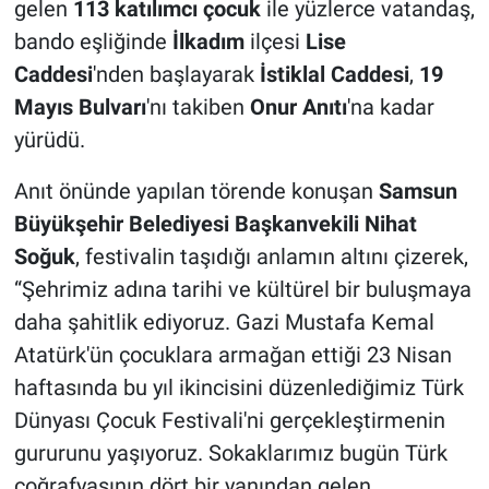
gelen
113 katılımcı çocuk
ile yüzlerce vatandaş,
bando eşliğinde
İlkadım
ilçesi
Lise
Caddesi
'nden başlayarak
İstiklal Caddesi
,
19
Mayıs Bulvarı
'nı takiben
Onur Anıtı
'na kadar
yürüdü.
Anıt önünde yapılan törende konuşan
Samsun
Büyükşehir Belediyesi Başkanvekili Nihat
Soğuk
, festivalin taşıdığı anlamın altını çizerek,
“Şehrimiz adına tarihi ve kültürel bir buluşmaya
daha şahitlik ediyoruz. Gazi Mustafa Kemal
Atatürk'ün çocuklara armağan ettiği 23 Nisan
haftasında bu yıl ikincisini düzenlediğimiz Türk
Dünyası Çocuk Festivali'ni gerçekleştirmenin
gururunu yaşıyoruz. Sokaklarımız bugün Türk
coğrafyasının dört bir yanından gelen