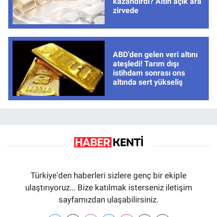
kazandırdı? Altın açık ara
zirvede
ABD’den gelen veri altını
ateşledi! Tarım dışı
istihdam sonrası ons
altında sert yükseliş
Türkiye'den haberleri sizlere genç bir ekiple
ulaştırıyoruz... Bize katılmak isterseniz iletişim
sayfamızdan ulaşabilirsiniz.