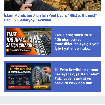
İslam Memiş’ten Altın İçin Yeni Uyarı: “Hikâye Bitmedi”
Dedi, İki Senaryoyu Açıkladı
TMSF araç satışı 2026:
106 otomobil ve
motosiklet ihaleye çıkıyor!
İşte fiyatlar ve ihale
tarihleri
İlk Evim Kredisi ne zaman
başlayacak, şartları neler?
Faiz, vade, peşinat ve
başvuru hakkında tüm
cevaplar