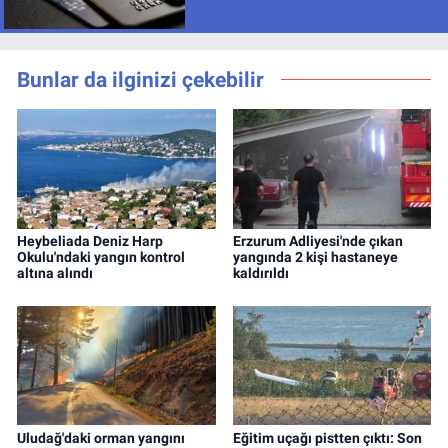
Bunlar da ilginizi çekebilir
Heybeliada Deniz Harp
Erzurum Adliyesi'nde çıkan
Okulu'ndaki yangın kontrol
yangında 2 kişi hastaneye
altına alındı
kaldırıldı
Uludağ'daki orman yangını
Eğitim uçağı pistten çıktı: Son