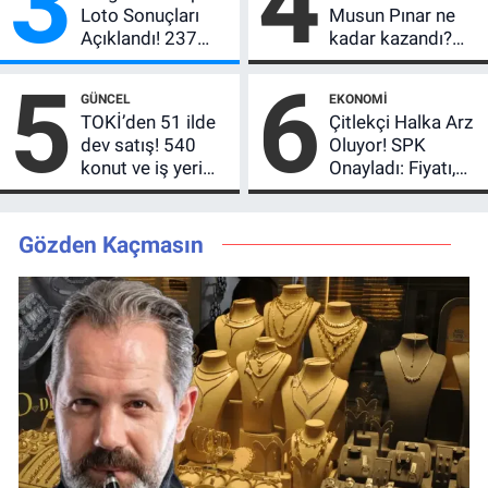
3
4
Loto Sonuçları
Musun Pınar ne
Açıklandı! 237
kadar kazandı?
Milyon TL’lik
Son teklifi
5
6
Çekiliş
reddetti,
GÜNCEL
EKONOMI
kutusundan
TOKİ’den 51 ilde
Çitlekçi Halka Arz
servet çıktı
dev satış! 540
Oluyor! SPK
konut ve iş yeri
Onayladı: Fiyatı,
için 10 yıl vade
Lot Sayısı ve
imkânı
Talep Toplama
Tarihi
Gözden Kaçmasın