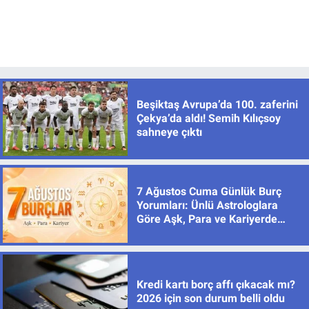
Beşiktaş Avrupa’da 100. zaferini
Çekya’da aldı! Semih Kılıçsoy
sahneye çıktı
7 Ağustos Cuma Günlük Burç
Yorumları: Ünlü Astrologlara
Göre Aşk, Para ve Kariyerde
Yeni Dönem
Kredi kartı borç affı çıkacak mı?
2026 için son durum belli oldu