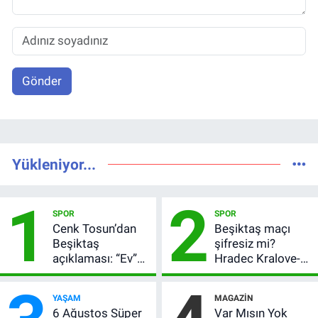
Gönder
Yükleniyor...
1
2
SPOR
SPOR
Cenk Tosun’dan
Beşiktaş maçı
Beşiktaş
şifresiz mi?
açıklaması: “Ev”
Hradec Kralove-
dedi, asıl mesajı
Beşiktaş hangi
satır arasında
kanalda, saat
YAŞAM
MAGAZIN
verdi
kaçta?
6 Ağustos Süper
Var Mısın Yok