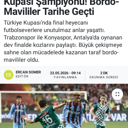
Kupası Şampiyonu! Bordo-
Mavililer Tarihe Geçti
Türkiye Kupası’nda final heyecanı
futbolseverlere unutulmaz anlar yaşattı.
Trabzonspor ile Konyaspor, Antalya’da oynanan
dev finalde kozlarını paylaştı. Büyük çekişmeye
sahne olan mücadelede kazanan taraf bordo-
mavililer oldu.
ERCAN SOMER
23.05.2026 - 09:14
2 DK
EDITÖR
YAYINLANMA
OKUNMA SÜRESI