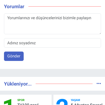
Yorumlar
Gönder
Yükleniyor...
SPOR
YAŞAM
TV100 nasıl
5 Ağustos Sayısal