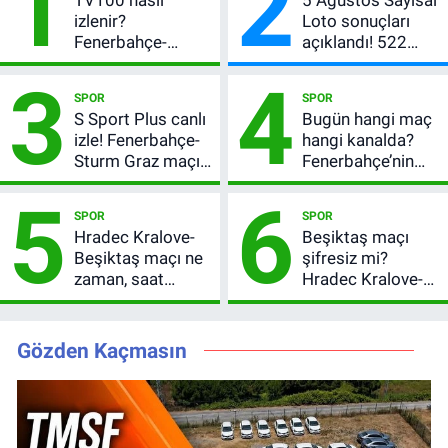
1
2
izlenir?
Loto sonuçları
Fenerbahçe-
açıklandı! 522
Sturm Graz maçı
milyon TL devretti
3
4
şifresiz canlı yayın
SPOR
SPOR
bilgileri
S Sport Plus canlı
Bugün hangi maç
izle! Fenerbahçe-
hangi kanalda?
Sturm Graz maçı
Fenerbahçe’nin
nasıl izlenir?
Avrupa sınavı
5
6
şifresiz
SPOR
SPOR
yayınlanacak
Hradec Kralove-
Beşiktaş maçı
Beşiktaş maçı ne
şifresiz mi?
zaman, saat
Hradec Kralove-
kaçta? Şifresiz
Beşiktaş hangi
UEFA Avrupa Ligi
kanalda, saat
3. Ön Eleme Turu
kaçta?
Gözden Kaçmasın