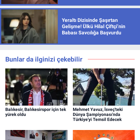
Yeraltı Dizisinde Şaşırtan
Gelişme! Ülkü Hilal Çiftçi’nin
Babası Savcılığa Başvurdu
Bunlar da ilginizi çekebilir
Balıkesir, Balıkesirspor için tek
Mehmet Yavuz, İsveç'teki
yürek oldu
Dünya Şampiyonası'nda
Türkiye'yi Temsil Edecek