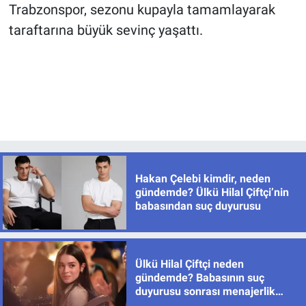
Trabzonspor, sezonu kupayla tamamlayarak
taraftarına büyük sevinç yaşattı.
Hakan Çelebi kimdir, neden
gündemde? Ülkü Hilal Çiftçi’nin
babasından suç duyurusu
Ülkü Hilal Çiftçi neden
gündemde? Babasının suç
duyurusu sonrası menajerlik
şirketinden açıklama