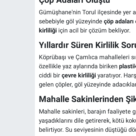
Gümüşhane'nin Torul ilçesinde yer al
sebebiyle göl yüzeyinde
çöp adaları
kirliliği
için acil bir çözüm bekliyor.
Yıllardır Süren Kirlilik So
Köprübaşı ve Çamlıca mahalleleri sın
özellikle yaz aylarında biriken
plasti
ciddi bir
çevre kirliliği
yaratıyor. Harş
gelen çöpler, göl yüzeyinde adacıklar
Mahalle Sakinlerinden Şik
Mahalle sakinleri, barajın faaliyete 
yaşadıklarını dile getirerek, kötü kok
belirtiyor. Su seviyesinin düştüğü 