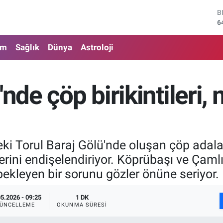
B
6
D
4
am
Sağlık
Dünya
Astroloji
E
5
S
6
nde çöp birikintileri,
G
6
B
1
i Torul Baraj Gölü'nde oluşan çöp adaları
inlerini endişelendiriyor. Köprübaşı ve Çam
m bekleyen bir sorunu gözler önüne seriyor.
05.2026 - 09:25
1 DK
ÜNCELLEME
OKUNMA SÜRESI