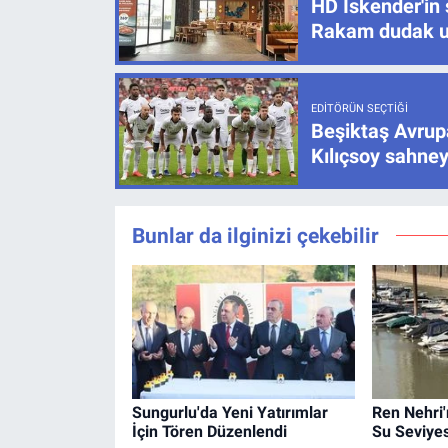
HD İskender'in 
Rakam dudak u
EDITÖRÜN SEÇTIĞI
Beşiktaş Avrupa
Kılıçsoy sahney
Bunlar da ilginizi çekebilir
Sungurlu'da Yeni Yatırımlar
Ren Nehri'
İçin Tören Düzenlendi
Su Seviyes