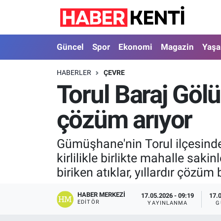
Güncel
Nöbetçi Eczaneler
Güncel
Spor
Ekonomi
Magazin
Yaş
Spor
Hava Durumu
HABERLER
ÇEVRE
Torul Baraj Gölü'
Ekonomi
İstanbul Namaz Vakitleri
çözüm arıyor
Magazin
Trafik Durumu
Yaşam
Süper Lig Puan Durumu ve Fikstür
Gümüşhane'nin Torul ilçesindek
kirlilikle birlikte mahalle sak
Sağlık
Tüm Manşetler
biriken atıklar, yıllardır çözü
Dünya
Son Dakika Haberleri
HABER MERKEZI
17.05.2026 - 09:19
17.
EDITÖR
YAYINLANMA
G
Astroloji
Haber Arşivi