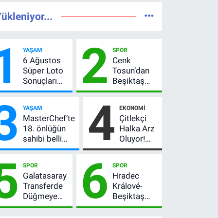
ükleniyor...
1
2
YAŞAM
SPOR
6 Ağustos
Cenk
Süper Loto
Tosun’dan
Sonuçları
Beşiktaş
Açıklandı!
açıklaması:
3
4
237 Milyon
“Ev” dedi,
YAŞAM
EKONOMI
TL’lik Çekiliş
asıl mesajı
MasterChef’te
Çitlekçi
satır
18. önlüğün
Halka Arz
arasında
sahibi belli
Oluyor!
verdi
oldu! Ana
SPK
5
6
kadroya giren
Onayladı:
SPOR
SPOR
yarışmacı kim
Fiyatı, Lot
Galatasaray
Hradec
oldu?
Sayısı ve
Transferde
Králové-
Talep
Düğmeye
Beşiktaş
Toplama
Bastı! Leao,
maçı hangi
Tarihi
Camavinga
kanalda?