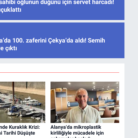
sahibi oğlunun düğünü için servet harcadı!
çuklattı
’da 100. zaferini Çekya’da aldı! Semih
e çıktı
nde Kuraklık Krizi:
Alanya'da mikroplastik
i Tarihi Düşüşte
kirliliğiyle mücadele için