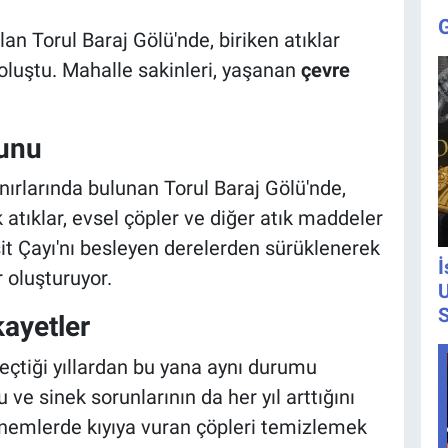
an Torul Baraj Gölü'nde, biriken atıklar
oluştu. Mahalle sakinleri, yaşanan
çevre
runu
ırlarında bulunan Torul Baraj Gölü'nde,
k atıklar, evsel çöpler ve diğer atık maddeler
it Çayı'nı besleyen derelerden sürüklenerek
İ
 oluşturuyor.
U
S
ayetler
geçtiği yıllardan bu yana aynı durumu
u ve sinek sorunlarının da her yıl arttığını
dönemlerde kıyıya vuran çöpleri temizlemek