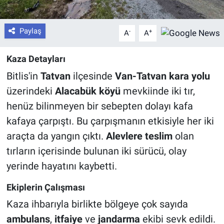
Paylaş
-
+
A
A
Kaza Detayları
Bitlis'in
Tatvan
ilçesinde
Van-Tatvan kara yolu
üzerindeki
Alacabük köyü
mevkiinde iki tır,
henüz bilinmeyen bir sebepten dolayı kafa
kafaya çarpıştı. Bu çarpışmanın etkisiyle her iki
araçta da yangın çıktı.
Alevlere teslim
olan
tırların içerisinde bulunan iki sürücü, olay
yerinde hayatını kaybetti.
Ekiplerin Çalışması
Kaza ihbarıyla birlikte bölgeye çok sayıda
ambulans
,
itfaiye
ve
jandarma
ekibi sevk edildi.