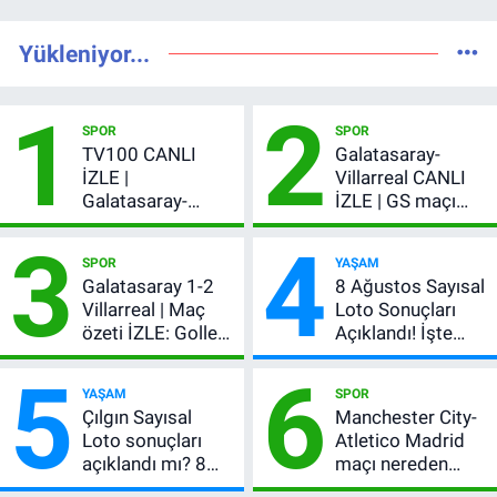
Yükleniyor...
1
2
SPOR
SPOR
TV100 CANLI
Galatasaray-
İZLE |
Villarreal CANLI
Galatasaray-
İZLE | GS maçı
Villarreal maçı
hangi kanalda,
3
4
başladı! GS maçı
şifresiz mi?
SPOR
YAŞAM
şifresiz canlı yayın
Galatasaray 1-2
8 Ağustos Sayısal
Villarreal | Maç
Loto Sonuçları
özeti İZLE: Goller
Açıklandı! İşte
peş peşe geldi,
Kazandıran 6
5
6
Okan Buruk
Numara
YAŞAM
SPOR
kırmızı kart gördü!
Çılgın Sayısal
Manchester City-
Loto sonuçları
Atletico Madrid
açıklandı mı? 8
maçı nereden
Ağustos 2026
izlenir?