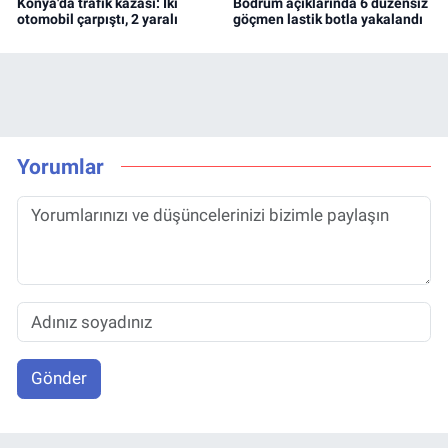
Konya'da trafik kazası: İki
Bodrum açıklarında 6 düzensiz
otomobil çarpıştı, 2 yaralı
göçmen lastik botla yakalandı
Yorumlar
Gönder