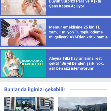
Büyük Sürpriz! Para ve Aşkta
Şans Kapısı Açılıyor
Memur emeklisine 25 bin TL
zam, 1 milyon TL toplu ödeme
mi geliyor? AYM’den kritik hamle
Aleyna Tilki hayranlarına rest
çekti! “Bu yıl benden şarkı yok,
asıl ben sizi istemiyorum”
Bunlar da ilginizi çekebilir