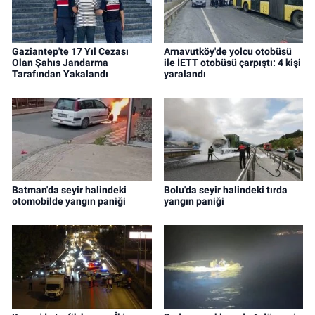
Gaziantep'te 17 Yıl Cezası
Arnavutköy'de yolcu otobüsü
Olan Şahıs Jandarma
ile İETT otobüsü çarpıştı: 4 kişi
Tarafından Yakalandı
yaralandı
Batman'da seyir halindeki
Bolu'da seyir halindeki tırda
otomobilde yangın paniği
yangın paniği