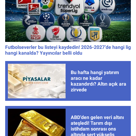
Futbolseverler bu listeyi kaydedin! 2026-2027’de hangi lig
hangi kanalda? Yayıncılar belli oldu
Bu hafta hangi yatırım
aracı ne kadar
kazandırdı? Altın açık ara
zirvede
ABD’den gelen veri altını
ateşledi! Tarım dışı
istihdam sonrası ons
altında sert yükseliş