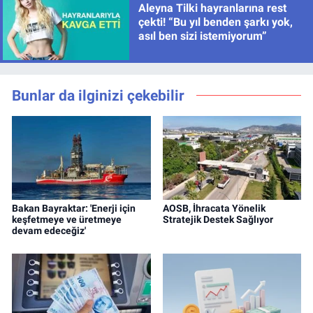
Aleyna Tilki hayranlarına rest
çekti! “Bu yıl benden şarkı yok,
asıl ben sizi istemiyorum”
Bunlar da ilginizi çekebilir
Bakan Bayraktar: 'Enerji için
AOSB, İhracata Yönelik
keşfetmeye ve üretmeye
Stratejik Destek Sağlıyor
devam edeceğiz'