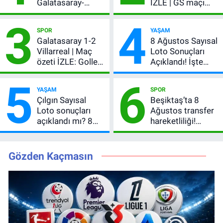
Galatasaray-
İZLE | GS maçı
Villarreal maçı
hangi kanalda,
3
4
başladı! GS maçı
şifresiz mi?
SPOR
YAŞAM
şifresiz canlı yayın
Galatasaray 1-2
8 Ağustos Sayısal
Villarreal | Maç
Loto Sonuçları
özeti İZLE: Goller
Açıklandı! İşte
peş peşe geldi,
Kazandıran 6
5
6
Okan Buruk
Numara
YAŞAM
SPOR
kırmızı kart gördü!
Çılgın Sayısal
Beşiktaş’ta 8
Loto sonuçları
Ağustos transfer
açıklandı mı? 8
hareketliliği!
Ağustos 2026
Yönetim 5 bölge
kazanan
için düğmeye
numaralar
bastı
Gözden Kaçmasın