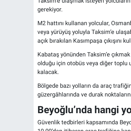
Taksim’e ulaşmak isteyen yolcuların
gerekiyor.
M2 hattını kullanan yolcular, Osman
veya yürüyüş yoluyla Taksim’e ulaşab
açık bırakılan Kasımpaşa çıkışını kull
Kabataş yönünden Taksim’e çıkmak is
olduğu için otobüs veya diğer topl
kalacak.
Bölgede bazı yolların da araç trafiğ
güzergâhlarında ve durak noktalarında
Beyoğlu’nda hangi yol
Güvenlik tedbirleri kapsamında Bey