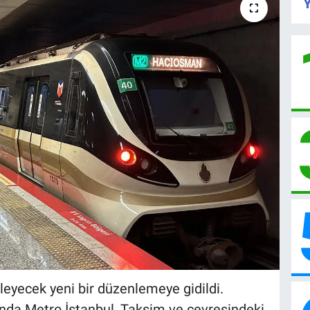
Y
ileyecek yeni bir düzenlemeye gidildi.
sunda Metro İstanbul, Taksim ve çevresindeki