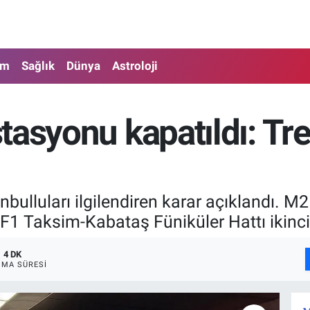
am
Sağlık
Dünya
Astroloji
tasyonu kapatıldı: T
nbulluları ilgilendiren karar açıklandı.
 F1 Taksim-Kabataş Füniküler Hattı ikinci
4 DK
MA SÜRESI