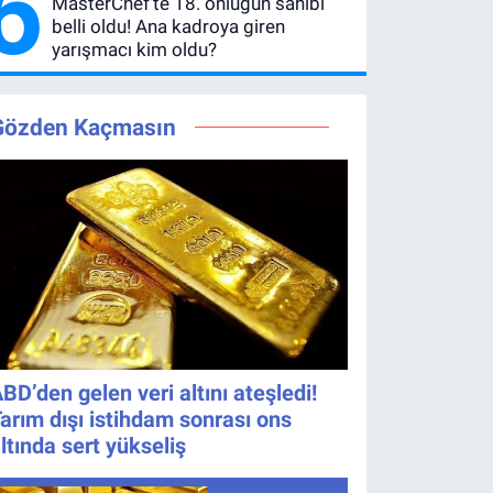
6
MasterChef’te 18. önlüğün sahibi
belli oldu! Ana kadroya giren
yarışmacı kim oldu?
Gözden Kaçmasın
BD’den gelen veri altını ateşledi!
arım dışı istihdam sonrası ons
ltında sert yükseliş