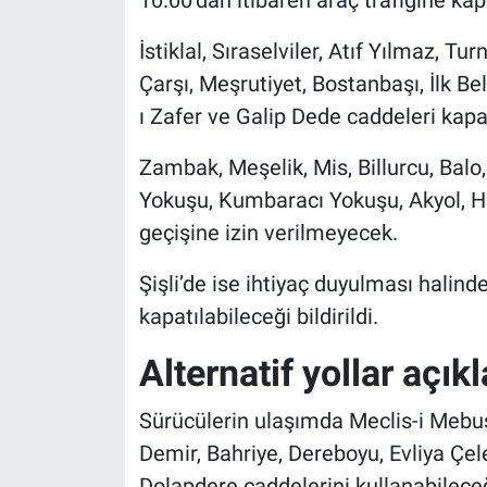
10.00’dan itibaren araç trafiğine kapa
İstiklal, Sıraselviler, Atıf Yılmaz, 
Çarşı, Meşrutiyet, Bostanbaşı, İlk Be
ı Zafer ve Galip Dede caddeleri kapa
Zambak, Meşelik, Mis, Billurcu, Balo
Yokuşu, Kumbaracı Yokuşu, Akyol, Ha
geçişine izin verilmeyecek.
Şişli’de ise ihtiyaç duyulması halind
kapatılabileceği bildirildi.
Alternatif yollar açık
Sürücülerin ulaşımda Meclis-i Mebus
Demir, Bahriye, Dereboyu, Evliya Çe
Dolapdere caddelerini kullanabileceği