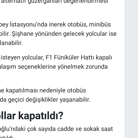
 alternatif güzergâhları değerlendirmesi
bey İstasyonu’nda inerek otobüs, minibüs
ilir. Şişhane yönünden gelecek yolcular ise
anabilir.
teyen yolcular, F1 Füniküler Hattı kapalı
u ulaşım seçeneklerine yönelmek zorunda
ine kapatılması nedeniyle otobüs
 geçici değişiklikler yaşanabilir.
lar kapatıldı?
oğlu’ndaki çok sayıda cadde ve sokak saat