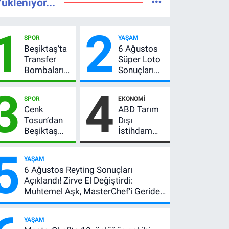
ükleniyor...
1
2
SPOR
YAŞAM
Beşiktaş’ta
6 Ağustos
Transfer
Süper Loto
Bombaları
Sonuçları
Peş Peşe!
Açıklandı!
3
4
Adalı
237 Milyon
SPOR
EKONOMI
Vlahovic’i
TL’lik Çekiliş
Cenk
ABD Tarım
Açıkladı, 5
Tosun’dan
Dışı
Yıldız Daha
Beşiktaş
İstihdam
Listede
açıklaması:
Verisi Altını
5
“Ev” dedi,
Nasıl
YAŞAM
asıl mesajı
Etkiler? Çok
6 Ağustos Reyting Sonuçları
satır
Basit
Açıklandı! Zirve El Değiştirdi:
arasında
Anlatımla
Muhtemel Aşk, MasterChef'i Geride
verdi
Rehber
Bıraktı
YAŞAM