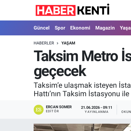
Güncel
Nöbetçi Eczaneler
Güncel
Spor
Ekonomi
Magazin
Yaş
Spor
Hava Durumu
HABERLER
YAŞAM
Taksim Metro İs
Ekonomi
İstanbul Namaz Vakitleri
geçecek
Magazin
Trafik Durumu
Yaşam
Süper Lig Puan Durumu ve Fikstür
Taksim’e ulaşmak isteyen İsta
Hattı’nın Taksim İstasyonu ile
Sağlık
Tüm Manşetler
ERCAN SOMER
21.06.2026 - 09:11
Dünya
Son Dakika Haberleri
EDITÖR
YAYINLANMA
OKUN
Astroloji
Haber Arşivi