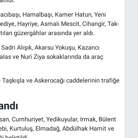
tıldı.
Turnacıbaşı, Hamalbaşı, Kamer Hatun, Yeni
lediye, Hayriye, Asmalı Mescit, Cihangir, Tak-
tılan güzergâhlar arasında yer aldı.
, Sadri Alışık, Akarsu Yokuşu, Kazancı
las ve Nuri Ziya sokaklarında da araç
e Taşkışla ve Askerocağı caddelerinin trafiğe
landı
an, Cumhuriyet, Yedikuyular, Irmak, Bülent
lebi, Kurtuluş, Elmadağ, Abdülhak Hamit ve
 belirtildi.