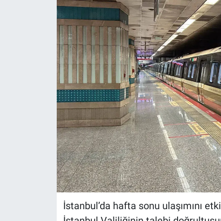
İstanbul’da hafta sonu ulaşımını etk
İstanbul Valiliğinin talebi doğrultu