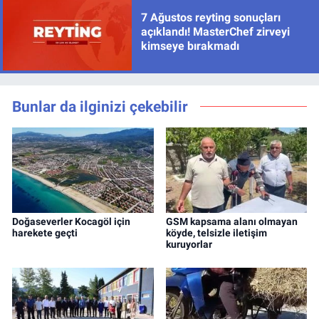
7 Ağustos reyting sonuçları
açıklandı! MasterChef zirveyi
kimseye bırakmadı
Bunlar da ilginizi çekebilir
Doğaseverler Kocagöl için
GSM kapsama alanı olmayan
harekete geçti
köyde, telsizle iletişim
kuruyorlar