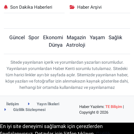
Son Dakika Haberleri
Haber Arşivi
Güncel
Spor
Ekonomi
Magazin
Yaşam
Sağlık
Dünya
Astroloji
Sitede yayınlanan içerik ve yorumlardan yazarları sorumludur.
Yayınlanan yorumlardan Haber Kenti sorumlu tutulamaz. Sitedeki
tüm harici linkler ayrı bir sayfada açılır. Sitemizde yayınlanan haber,
köşe yazıları ve fotoğraflar izin alınmaksızın kaynak gösterilse dahi,
herhangi bir ortamda kullanılamaz ve yayınlanamaz
İletişim
Yayın İlkeleri
Haber Yazılımı:
TE Bilişim
|
Gizlilik Sözleşmesi
Copyright © 2026
En iyi site deneyimi sağlamak için çerezlerden
faydalanıyoruz. Detaylar için lütfen tıklayın.
Gizlilik