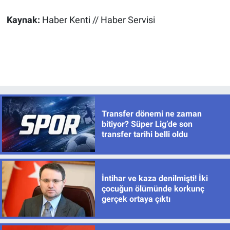
Kaynak:
Haber Kenti // Haber Servisi
Transfer dönemi ne zaman
bitiyor? Süper Lig’de son
transfer tarihi belli oldu
İntihar ve kaza denilmişti! İki
çocuğun ölümünde korkunç
gerçek ortaya çıktı