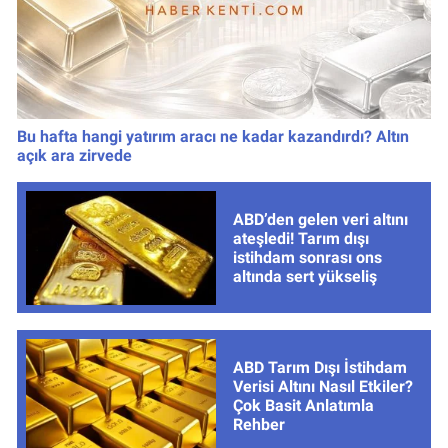
Bu hafta hangi yatırım aracı ne kadar kazandırdı? Altın
açık ara zirvede
ABD’den gelen veri altını
ateşledi! Tarım dışı
istihdam sonrası ons
altında sert yükseliş
ABD Tarım Dışı İstihdam
Verisi Altını Nasıl Etkiler?
Çok Basit Anlatımla
Rehber