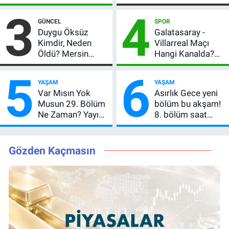
Peşe! Adalı
Altın İçin 6.350 TL
3
4
Vlahovic’i
Uyarısı, Yıl Sonu
GÜNCEL
SPOR
Açıkladı, 5 Yıldız
Beklentisi
Duygu Öksüz
Galatasaray -
Daha Listede
Değişmedi
Kimdir, Neden
Villarreal Maçı
Öldü? Mersin
Hangi Kanalda?
Basınının Acı
Hazırlık Maçı Ne
5
6
Kaybı
Zaman, Saat
YAŞAM
YAŞAM
Kaçta, Nereden
Var Mısın Yok
Asırlık Gece yeni
İzlenir?
Musun 29. Bölüm
bölüm bu akşam!
Ne Zaman? Yayın
8. bölüm saat
Günü Değişti, Yeni
kaçta, TRT 1 canlı
Tarih Belli Oldu!
nasıl izlenir?
Gözden Kaçmasın