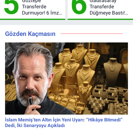
5
6
Göztepe
Galatasaray
Transferde
Transferde
Durmuyor! 6 İmza
Düğmeye Bastı!
Sonrası Yeni
Leao, Camavinga
Hedefler Belli
ve Pavard’da Son
Oldu
Durum
Gözden Kaçmasın
İslam Memiş’ten Altın İçin Yeni Uyarı: “Hikâye Bitmedi”
Dedi, İki Senaryoyu Açıkladı