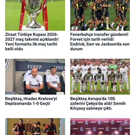
Ziraat Türkiye Kupası 2026-
Fenerbahçe transfer gündemi!
2027 maç takvimi açıklandı!
Forvet için tarih verildi:
Yeni formatta ilk maç tarihi
Endrick, Sarr ve Jackson’da son
belli oldu
durum
Beşiktaş, Hradec Kralove'yi
Beşiktaş Avrupa’da 100.
Deplasmanda 1-0 Geçti
zaferini Çekya’da aldı! Semih
Kılıçsoy sahneye çıktı