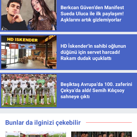
Berkcan Güven’den Manifest
Sueda Uluca ile ilk paylaşım!
Aşklarını artık gizlemiyorlar
HD İskender'in sahibi oğlunun
düğünü için servet harcadı!
Rakam dudak uçuklattı
Beşiktaş Avrupa’da 100. zaferini
Çekya’da aldı! Semih Kılıçsoy
sahneye çıktı
Bunlar da ilginizi çekebilir