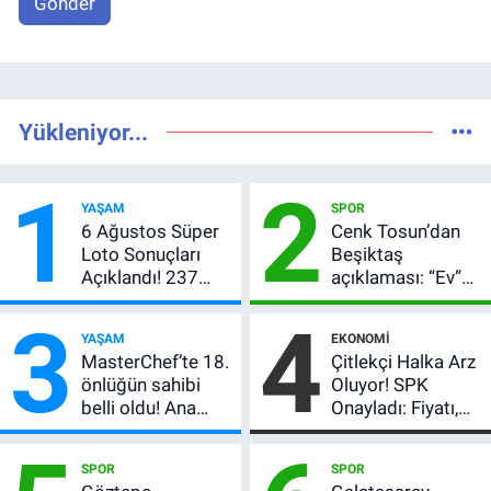
Gönder
Yükleniyor...
1
2
YAŞAM
SPOR
6 Ağustos Süper
Cenk Tosun’dan
Loto Sonuçları
Beşiktaş
Açıklandı! 237
açıklaması: “Ev”
Milyon TL’lik
dedi, asıl mesajı
3
4
Çekiliş
satır arasında
YAŞAM
EKONOMI
verdi
MasterChef’te 18.
Çitlekçi Halka Arz
önlüğün sahibi
Oluyor! SPK
belli oldu! Ana
Onayladı: Fiyatı,
kadroya giren
Lot Sayısı ve
yarışmacı kim
Talep Toplama
SPOR
SPOR
oldu?
Tarihi