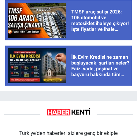
TMSF araç satışı 2026:
106 otomobil ve
motosiklet ihaleye çıkıyor!
İşte fiyatlar ve ihale
tarihleri
İlk Evim Kredisi ne zaman
başlayacak, şartları neler?
Faiz, vade, peşinat ve
başvuru hakkında tüm
cevaplar
Türkiye'den haberleri sizlere genç bir ekiple