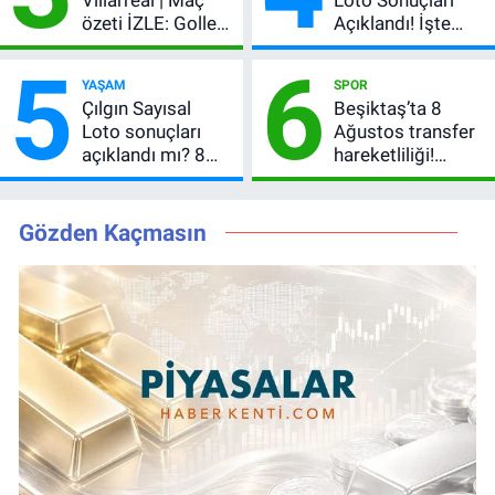
Villarreal | Maç
Loto Sonuçları
özeti İZLE: Goller
Açıklandı! İşte
peş peşe geldi,
Kazandıran 6
5
6
Okan Buruk
Numara
YAŞAM
SPOR
kırmızı kart gördü!
Çılgın Sayısal
Beşiktaş’ta 8
Loto sonuçları
Ağustos transfer
açıklandı mı? 8
hareketliliği!
Ağustos 2026
Yönetim 5 bölge
kazanan
için düğmeye
numaralar
bastı
Gözden Kaçmasın