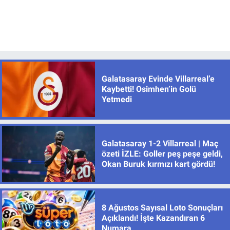
Galatasaray Evinde Villarreal’e
Kaybetti! Osimhen’in Golü
Yetmedi
Galatasaray 1-2 Villarreal | Maç
özeti İZLE: Goller peş peşe geldi,
Okan Buruk kırmızı kart gördü!
8 Ağustos Sayısal Loto Sonuçları
Açıklandı! İşte Kazandıran 6
Numara