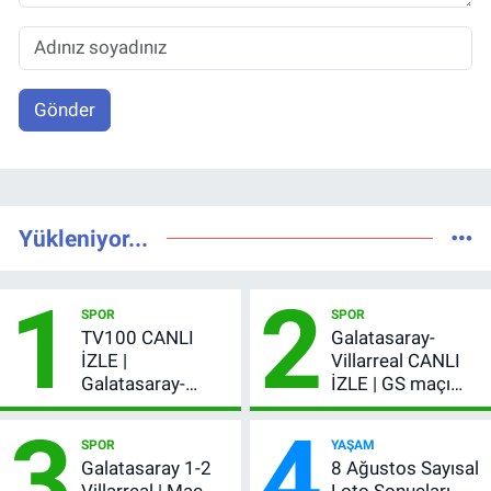
Gönder
Yükleniyor...
1
2
SPOR
SPOR
TV100 CANLI
Galatasaray-
İZLE |
Villarreal CANLI
Galatasaray-
İZLE | GS maçı
Villarreal maçı
hangi kanalda,
3
4
başladı! GS maçı
şifresiz mi?
SPOR
YAŞAM
şifresiz canlı yayın
Galatasaray 1-2
8 Ağustos Sayısal