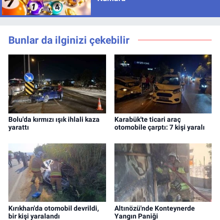
Bunlar da ilginizi çekebilir
Bolu'da kırmızı ışık ihlali kaza
Karabük'te ticari araç
yarattı
otomobile çarptı: 7 kişi yaralı
Kırıkhan'da otomobil devrildi,
Altınözü'nde Konteynerde
bir kişi yaralandı
Yangın Paniği