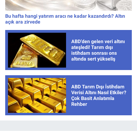
Bu hafta hangi yatırım aracı ne kadar kazandırdı? Altın
açık ara zirvede
ABD’den gelen veri altını
ateşledi! Tarım dışı
istihdam sonrası ons
altında sert yükseliş
ABD Tarım Dışı İstihdam
Verisi Altını Nasıl Etkiler?
Çok Basit Anlatımla
Rehber