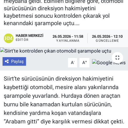
meydana geldi. Edinilen bilgilere göre, otomobil
sürücüsünün direksiyon hakimiyetini
kaybetmesi sonucu kontrolden çıkarak yol
kenarındaki şarampole uçtu.…
HABER MERKEZI
26.05.2026 - 11:58
26.05.2026 - 12:10
EDITÖR
YAYINLANMA
GÜNCELLEME
Paylaş
-
+
A
A
Siirt'te sürücüsünün direksiyon hakimiyetini
kaybettiği otomobil, mesire alanı yakınlarında
şarampole yuvarlandı. Hurdaya dönen araçtan
burnu bile kanamadan kurtulan sürücünün,
kendisine yardıma koşan vatandaşlara
“Arabam gitti” diye karşılık vermesi dikkat çekti.