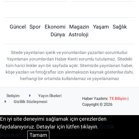
Güncel
Spor
Ekonomi
Magazin
Yaşam
Sağlık
Dünya
Astroloji
Sitede yayınlanan içerik ve yorumlardan yazarları sorumludur.
Yayınlanan yorumlardan Haber Kenti sorumlu tutulamaz. Sitedeki
tüm harici linkler ayrı bir sayfada açılır. Sitemizde yayınlanan haber,
köşe yazıları ve fotoğraflar izin alınmaksızın kaynak gösterilse dahi,
herhangi bir ortamda kullanılamaz ve yayınlanamaz
İletişim
Yayın İlkeleri
Haber Yazılımı:
TE Bilişim
|
Gizlilik Sözleşmesi
Copyright © 2026
En iyi site deneyimi sağlamak için çerezlerden
faydalanıyoruz. Detaylar için lütfen tıklayın.
Gizlilik
Politikamız
Tamam