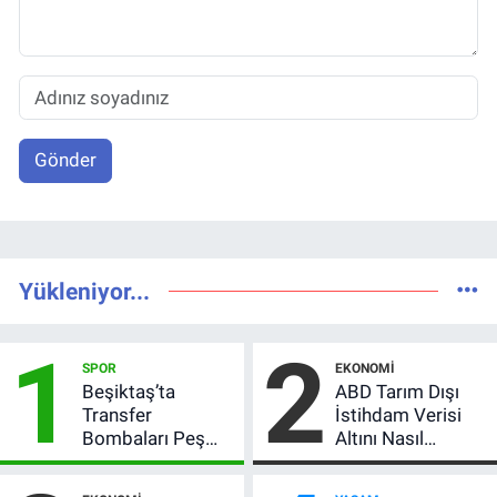
Gönder
Yükleniyor...
1
2
SPOR
EKONOMI
Beşiktaş’ta
ABD Tarım Dışı
Transfer
İstihdam Verisi
Bombaları Peş
Altını Nasıl
Peşe! Adalı
Etkiler? Çok Basit
Vlahovic’i
Anlatımla Rehber