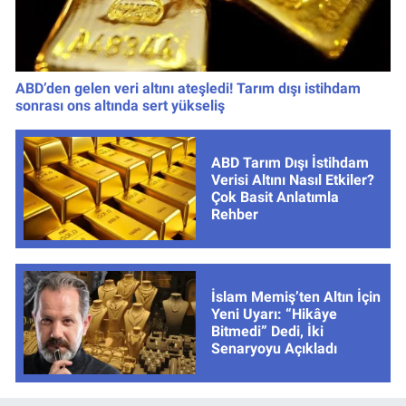
ABD’den gelen veri altını ateşledi! Tarım dışı istihdam
sonrası ons altında sert yükseliş
ABD Tarım Dışı İstihdam
Verisi Altını Nasıl Etkiler?
Çok Basit Anlatımla
Rehber
İslam Memiş’ten Altın İçin
Yeni Uyarı: “Hikâye
Bitmedi” Dedi, İki
Senaryoyu Açıkladı