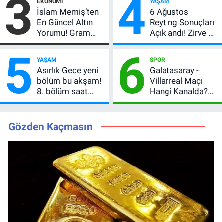
3
4
EKONOMI
YAŞAM
Açıkladı, 5 Yıldız
İslam Memiş’ten
6 Ağustos
Daha Listede
En Güncel Altın
Reyting Sonuçları
Yorumu! Gram
Açıklandı! Zirve El
Altın İçin 6.350 TL
Değiştirdi:
5
6
Uyarısı, Yıl Sonu
Muhtemel Aşk,
YAŞAM
SPOR
Beklentisi
MasterChef'i
Asırlık Gece yeni
Galatasaray -
Değişmedi
Geride Bıraktı
bölüm bu akşam!
Villarreal Maçı
8. bölüm saat
Hangi Kanalda?
kaçta, TRT 1 canlı
Hazırlık Maçı Ne
nasıl izlenir?
Zaman, Saat
Kaçta, Nereden
Gözden Kaçmasın
İzlenir?