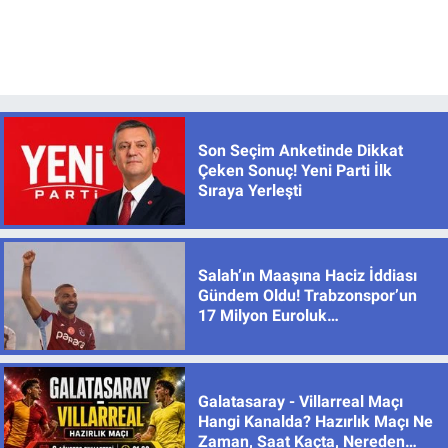
Son Seçim Anketinde Dikkat
Çeken Sonuç! Yeni Parti İlk
Sıraya Yerleşti
Salah’ın Maaşına Haciz İddiası
Gündem Oldu! Trabzonspor’un
17 Milyon Euroluk
Sözleşmesinde Son Durum
Galatasaray - Villarreal Maçı
Hangi Kanalda? Hazırlık Maçı Ne
Zaman, Saat Kaçta, Nereden