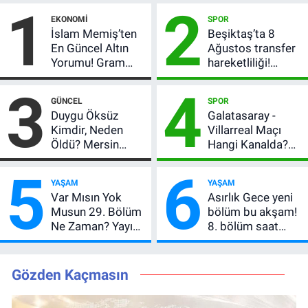
1
2
EKONOMI
SPOR
İslam Memiş’ten
Beşiktaş’ta 8
En Güncel Altın
Ağustos transfer
Yorumu! Gram
hareketliliği!
Altın İçin 6.350 TL
Yönetim 5 bölge
3
4
Uyarısı, Yıl Sonu
için düğmeye
GÜNCEL
SPOR
Beklentisi
bastı
Duygu Öksüz
Galatasaray -
Değişmedi
Kimdir, Neden
Villarreal Maçı
Öldü? Mersin
Hangi Kanalda?
Basınının Acı
Hazırlık Maçı Ne
5
6
Kaybı
Zaman, Saat
YAŞAM
YAŞAM
Kaçta, Nereden
Var Mısın Yok
Asırlık Gece yeni
İzlenir?
Musun 29. Bölüm
bölüm bu akşam!
Ne Zaman? Yayın
8. bölüm saat
Günü Değişti, Yeni
kaçta, TRT 1 canlı
Tarih Belli Oldu!
nasıl izlenir?
Gözden Kaçmasın