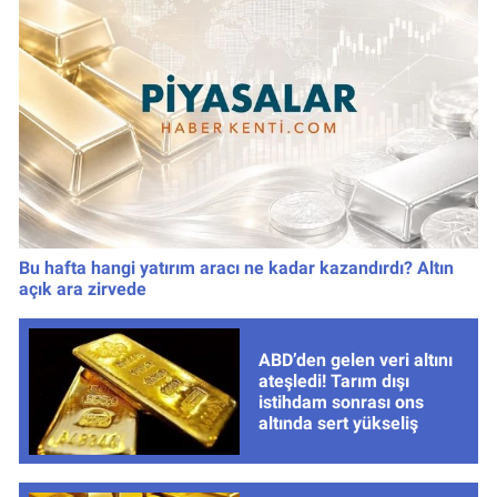
Bu hafta hangi yatırım aracı ne kadar kazandırdı? Altın
açık ara zirvede
ABD’den gelen veri altını
ateşledi! Tarım dışı
istihdam sonrası ons
altında sert yükseliş