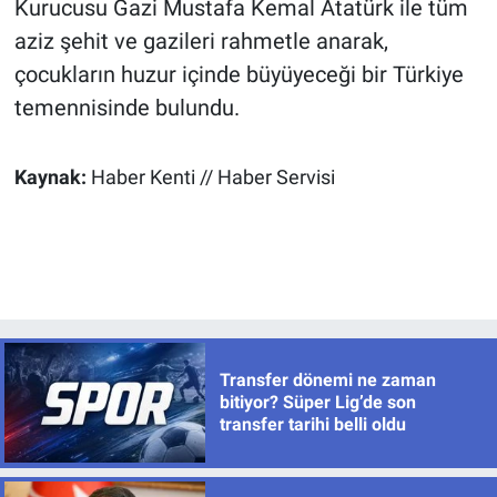
Kurucusu Gazi Mustafa Kemal Atatürk ile tüm
aziz şehit ve gazileri rahmetle anarak,
çocukların huzur içinde büyüyeceği bir Türkiye
temennisinde bulundu.
Kaynak:
Haber Kenti // Haber Servisi
Transfer dönemi ne zaman
bitiyor? Süper Lig’de son
transfer tarihi belli oldu