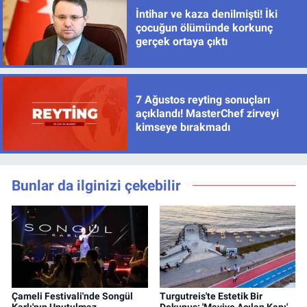
İntihar ve kaza denilmişti! İki
çocuğun ölümünde korkunç
gerçek ortaya çıktı
7 Ağustos reyting sonuçları
açıklandı! MasterChef zirveyi
kimseye bırakmadı
Bunlar da ilginizi çekebilir
Çameli Festivali'nde Songül
Turgutreis'te Estetik Bir
Karlı'nın Unutulmaz
Dokunuş: 'Maviye Açılan Kapı'