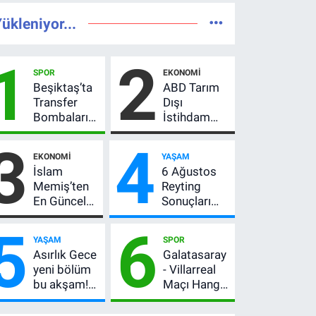
ükleniyor...
1
2
SPOR
EKONOMI
Beşiktaş’ta
ABD Tarım
Transfer
Dışı
Bombaları
İstihdam
Peş Peşe!
Verisi Altını
3
4
Adalı
Nasıl
EKONOMI
YAŞAM
Vlahovic’i
Etkiler? Çok
İslam
6 Ağustos
Açıkladı, 5
Basit
Memiş’ten
Reyting
Yıldız Daha
Anlatımla
En Güncel
Sonuçları
Listede
Rehber
Altın
Açıklandı!
5
6
Yorumu!
Zirve El
YAŞAM
SPOR
Gram Altın
Değiştirdi:
Asırlık Gece
Galatasaray
İçin 6.350
Muhtemel
yeni bölüm
- Villarreal
TL Uyarısı,
Aşk,
bu akşam!
Maçı Hangi
Yıl Sonu
MasterChef'i
8. bölüm
Kanalda?
Beklentisi
Geride
saat kaçta,
Hazırlık