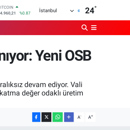
4.960,21
%0.87
°
24
DOLAR
İstanbul
7,7436
%0.18
EURO
5,2510
%0.32
STERLİN
4,4811
%0.38
GRAM ALTIN
nıyor: Yeni OSB
660.55
%0.03
BİST100
3.779
%-14
alıksız devam ediyor. Vali
e katma değer odaklı üretim
-
+
A
A