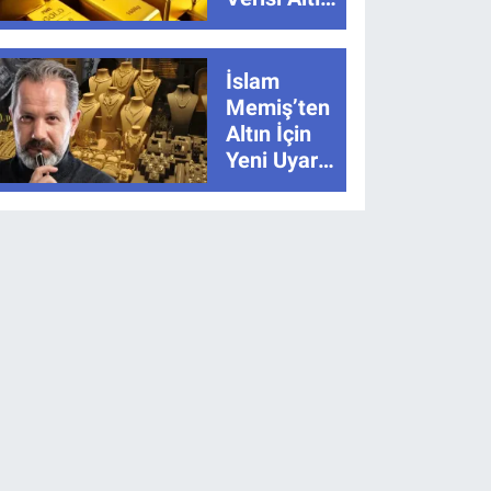
Nasıl
Etkiler?
Çok Basit
İslam
Anlatımla
Memiş’ten
Rehber
Altın İçin
Yeni Uyarı:
“Hikâye
Bitmedi”
Dedi, İki
Senaryoyu
Açıkladı