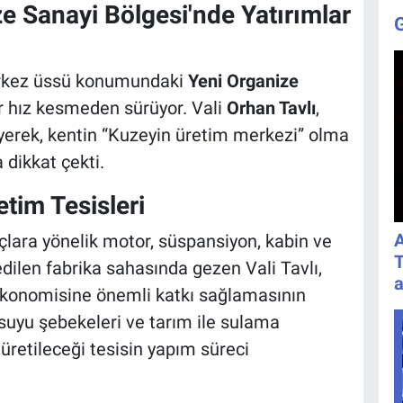
e Sanayi Bölgesi'nde Yatırımlar
erkez üssü konumundaki
Yeni Organize
r hız kesmeden sürüyor. Vali
Orhan Tavlı
,
yerek, kentin “Kuzeyin üretim merkezi” olma
 dikkat çekti.
etim Tesisleri
A
açlara yönelik motor, süspansiyon, kabin ve
T
 edilen fabrika sahasında gezen Vali Tavlı,
a
 ekonomisine önemli katkı sağlamasının
 suyu şebekeleri ve tarım ile sulama
üretileceği tesisin yapım süreci