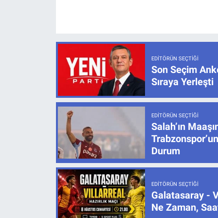
EDITÖRÜN SEÇTIĞI
Son Seçim Anke
Sıraya Yerleşti
EDITÖRÜN SEÇTIĞI
Salah’ın Maaşı
Trabzonspor’un
Durum
EDITÖRÜN SEÇTIĞI
Galatasaray - V
Ne Zaman, Saat