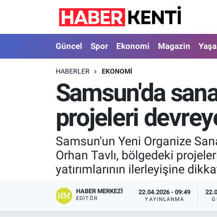
Güncel
Nöbetçi Eczaneler
Güncel
Spor
Ekonomi
Magazin
Yaş
Spor
Hava Durumu
HABERLER
EKONOMI
Samsun'da sanay
Ekonomi
İstanbul Namaz Vakitleri
projeleri devrey
Magazin
Trafik Durumu
Yaşam
Süper Lig Puan Durumu ve Fikstür
Samsun'un Yeni Organize Sanayi
Orhan Tavlı, bölgedeki projele
Sağlık
Tüm Manşetler
yatırımlarının ilerleyişine dikka
Dünya
Son Dakika Haberleri
HABER MERKEZI
22.04.2026 - 09:49
22.
EDITÖR
YAYINLANMA
G
Astroloji
Haber Arşivi