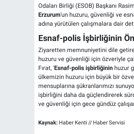
Odaları Birliği (ESOB) Başkanı Rasim 
Erzurum
'un huzuru, güvenliği ve es
adına yürütülen çalışmalara dair deta
Esnaf-polis İşbirliğinin Ö
Ziyaretten memnuniyetini dile getir
huzuru ve güvenliği için özveriyle ç
Fırat, '
Esnaf-polis işbirliğinin
huzur g
ülkemizin huzuru için büyük bir özv
mensuplarına şükranlarımızı sunuyoru
işbirliğini daha da güçlendirerek sür
ve güvenliği için gece gündüz çalış
Kaynak:
Haber Kenti // Haber Servisi