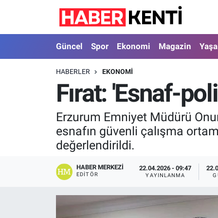
Güncel
Nöbetçi Eczaneler
Güncel
Spor
Ekonomi
Magazin
Yaş
Spor
Hava Durumu
HABERLER
EKONOMI
Fırat: 'Esnaf-pol
Ekonomi
İstanbul Namaz Vakitleri
Magazin
Trafik Durumu
Erzurum Emniyet Müdürü Onur K
esnafın güvenli çalışma ortamı
Yaşam
Süper Lig Puan Durumu ve Fikstür
değerlendirildi.
Sağlık
Tüm Manşetler
HABER MERKEZI
22.04.2026 - 09:47
22.
EDITÖR
YAYINLANMA
G
Dünya
Son Dakika Haberleri
Astroloji
Haber Arşivi