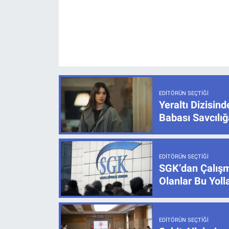
EDITÖRÜN SEÇTIĞI
Yeraltı Dizisind
Babası Savcılı
EDITÖRÜN SEÇTIĞI
SGK’dan Çalışm
Olanlar Bu Yoll
EDITÖRÜN SEÇTIĞI