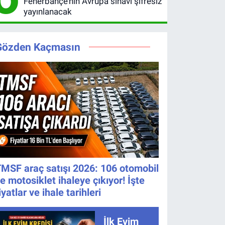
Fenerbahçe’nin Avrupa sınavı şifresiz
yayınlanacak
Gözden Kaçmasın
MSF araç satışı 2026: 106 otomobil
e motosiklet ihaleye çıkıyor! İşte
iyatlar ve ihale tarihleri
İlk Evim