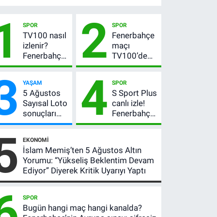
1
2
SPOR
SPOR
TV100 nasıl
Fenerbahçe
izlenir?
maçı
Fenerbahçe-
TV100’de
Sturm Graz
mi? Sturm
3
4
maçı
Graz maçı
YAŞAM
SPOR
şifresiz
hangi
5 Ağustos
S Sport Plus
canlı yayın
kanalda,
Sayısal Loto
canlı izle!
bilgileri
saat kaçta?
sonuçları
Fenerbahçe-
açıklandı!
Sturm Graz
5
522 milyon
maçı nasıl
EKONOMI
TL devretti
izlenir?
İslam Memiş’ten 5 Ağustos Altın
Yorumu: “Yükseliş Beklentim Devam
Ediyor” Diyerek Kritik Uyarıyı Yaptı
6
SPOR
Bugün hangi maç hangi kanalda?