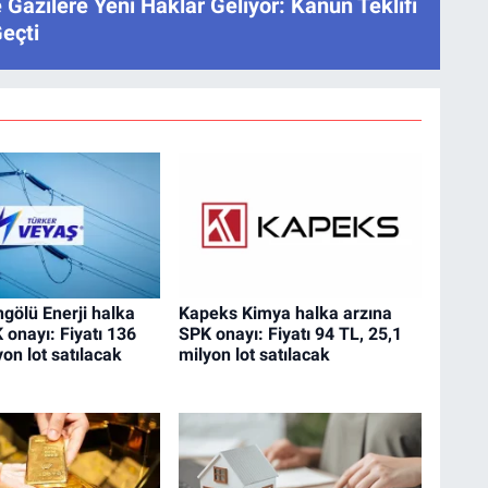
e Gazilere Yeni Haklar Geliyor: Kanun Teklifi
eçti
gölü Enerji halka
Kapeks Kimya halka arzına
 onayı: Fiyatı 136
SPK onayı: Fiyatı 94 TL, 25,1
yon lot satılacak
milyon lot satılacak