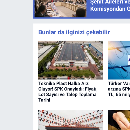
Şehit Aileleri v
Komisyondan G
Bunlar da ilginizi çekebilir
Teknika Plast Halka Arz
Türker Van
Oluyor! SPK Onayladı: Fiyatı,
arzına SPK
Lot Sayısı ve Talep Toplama
TL, 65 mil
Tarihi