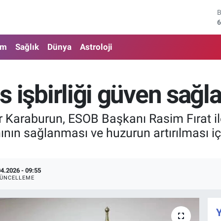
6
4
am
Sağlık
Dünya
Astroloji
5
6
is işbirliği güven sağla
6
1
araburun, ESOB Başkanı Rasim Fırat ile 
nın sağlanması ve huzurun artırılması iç
04.2026 - 09:55
ÜNCELLEME
Y