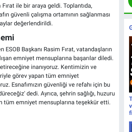
Fırat ile bir araya geldi. Toplantıda,
nafın güvenli çalışma ortamının sağlanması
ylar değerlendirildi.
nemi
en ESOB Başkanı Rasim Fırat, vatandaşların
alışan emniyet mensuplarına başarılar diledi.
etireceğine inanıyoruz. Kentimizin ve
eriyle görev yapan tüm emniyet
z. Esnafımızın güvenliği ve refahı için bu
düreceğiz' dedi. Ayrıca, şehrin sağlığı, huzuru
T
an tüm emniyet mensuplarına teşekkür etti.
v
f