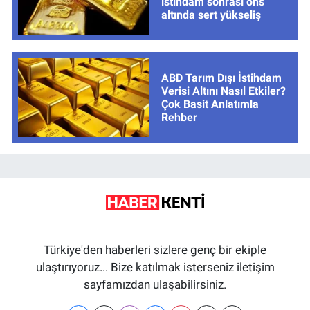
istihdam sonrası ons
altında sert yükseliş
ABD Tarım Dışı İstihdam
Verisi Altını Nasıl Etkiler?
Çok Basit Anlatımla
Rehber
Türkiye'den haberleri sizlere genç bir ekiple
ulaştırıyoruz... Bize katılmak isterseniz iletişim
sayfamızdan ulaşabilirsiniz.