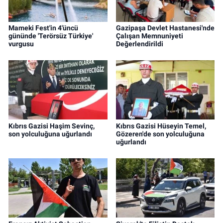
Mameki Fest'in 4'üncü
Gazipaşa Devlet Hastanesi'nde
gününde 'Terörsüz Türkiye'
Çalışan Memnuniyeti
vurgusu
Değerlendirildi
Kıbrıs Gazisi Haşim Sevinç,
Kıbrıs Gazisi Hüseyin Temel,
son yolculuğuna uğurlandı
Gözeren'de son yolculuğuna
uğurlandı