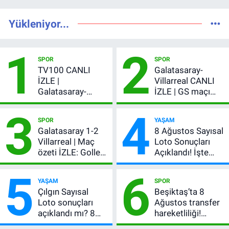
Yükleniyor...
1
2
SPOR
SPOR
TV100 CANLI
Galatasaray-
İZLE |
Villarreal CANLI
Galatasaray-
İZLE | GS maçı
Villarreal maçı
hangi kanalda,
3
4
başladı! GS maçı
şifresiz mi?
SPOR
YAŞAM
şifresiz canlı yayın
Galatasaray 1-2
8 Ağustos Sayısal
Villarreal | Maç
Loto Sonuçları
özeti İZLE: Goller
Açıklandı! İşte
peş peşe geldi,
Kazandıran 6
5
6
Okan Buruk
Numara
YAŞAM
SPOR
kırmızı kart gördü!
Çılgın Sayısal
Beşiktaş’ta 8
Loto sonuçları
Ağustos transfer
açıklandı mı? 8
hareketliliği!
Ağustos 2026
Yönetim 5 bölge