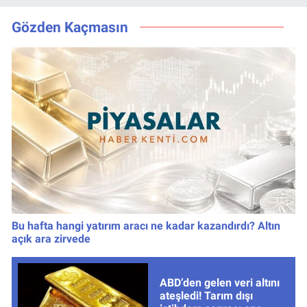
kazanan
için düğmeye
numaralar
bastı
Gözden Kaçmasın
Bu hafta hangi yatırım aracı ne kadar kazandırdı? Altın
açık ara zirvede
ABD’den gelen veri altını
ateşledi! Tarım dışı