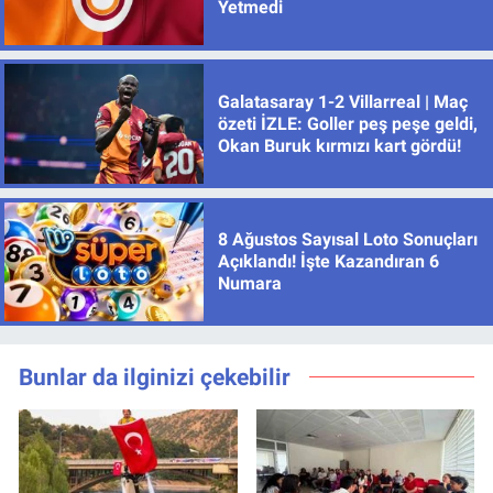
Yetmedi
Galatasaray 1-2 Villarreal | Maç
özeti İZLE: Goller peş peşe geldi,
Okan Buruk kırmızı kart gördü!
8 Ağustos Sayısal Loto Sonuçları
Açıklandı! İşte Kazandıran 6
Numara
Bunlar da ilginizi çekebilir