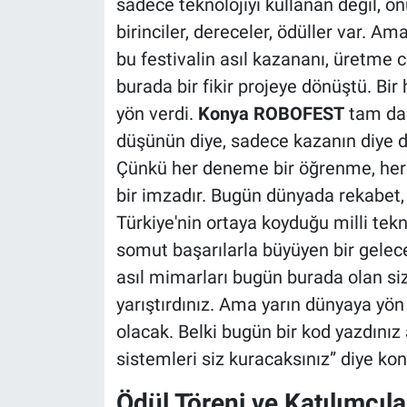
sadece teknolojiyi kullanan değil, on
birinciler, dereceler, ödüller var. Am
bu festivalin asıl kazananı, üretme
burada bir fikir projeye dönüştü. Bi
yön verdi.
Konya ROBOFEST
tam da 
düşünün diye, sadece kazanın diye de
Çünkü her deneme bir öğrenme, her h
bir imzadır. Bugün dünyada rekabet, bi
Türkiye'nin ortaya koyduğu milli tekn
somut başarılarla büyüyen bir gelecek
asıl mimarları bugün burada olan siz
yarıştırdınız. Ama yarın dünyaya yön 
olacak. Belki bugün bir kod yazdını
sistemleri siz kuracaksınız” diye ko
Ödül Töreni ve Katılımcıla