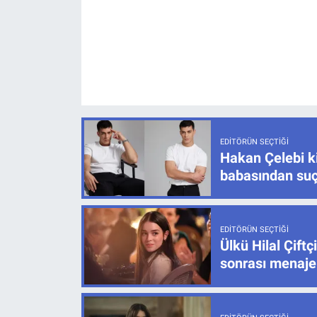
EDITÖRÜN SEÇTIĞI
Hakan Çelebi ki
babasından su
EDITÖRÜN SEÇTIĞI
Ülkü Hilal Çif
sonrası menajer