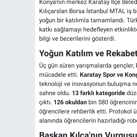
Konya'nın merkez Karatay İlçe Beledi
Kılıçarslan Borsa İstanbul MTAL iş b
yoğun bir katılımla tamamlandı. Tür
katkı sağlamayı hedefleyen etkinlikte,
bilgi ve becerilerini gösterdi.
Yoğun Katılım ve Rekabe
Üç gün süren yarışmalarda gençler, k
mücadele etti.
Karatay Spor ve Kon
teknoloji ve inovasyonun buluşma n
sahne oldu.
13 farklı kategoride
düz
çıktı.
126 okuldan
bin 580 öğrencini
öğrencilere rehberlik etti. Protokol 
alanında öğrencilerin hazırladığı robo
Başkan Kılca'nın Vurgus