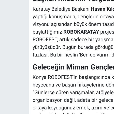
Karatay Belediye Başkanı
Hasan Kıl
yaptığı konuşmada, gençlerin ortaya 
vizyonu açısından büyük önem taşıdığ
başlattığımız
ROBOKARATAY
projes
ROBOFEST, artık sadece bir yarışma de
yürüyüşüdür. Bugün burada gördüğüm
fazlası. Bu bir neslin 'Ben de varım' 
Geleceğin Mimarı Gençle
Konya ROBOFEST'in başlangıcında kur
heyecana ve başarı hikayelerine dö
“Günlerce süren yarışmalar, atölyeler
organizasyon değil, adeta bir gelecek
ortaya koyduğunuz emek, azim ve cesa