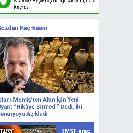
Kralove-Beşiktaş hangi kanalda, saat
Şifresiz
kaçta?
UEFA
Avrupa
Ligi 3. Ön
Gözden Kaçmasın
Eleme
Turu
slam Memiş’ten Altın İçin Yeni
yarı: “Hikâye Bitmedi” Dedi, İki
enaryoyu Açıkladı
TMSF araç