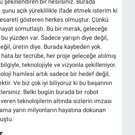
u şekillendiren bir nesilsiniz. Burada
a şunu açık yüreklilikle ifade etmek isterim ki
 cesareti gösteren herkes olmuştur. Çünkü
r hayat somutlaştı. Bu bir merak, geleceğe
bu yüzden var. Sadece yarışın diye değil,
ğil, üretin diye. Burada kaybeden yok.
ata bir tecrübe, her proje geleceğe atılmış
lgiyle, teknolojiyle ve vizyonla şekilleniyor.
oloji hamlesi artık sadece bir hedef değil,
tir. Ve biz çok iyi biliyoruz ki bu başarının
lersiniz. Belki bugün burada bir robot
veren teknolojilerin altında sizlerin imzası
z ama yarın milyonların hayatına dokunan
nuştu.
r