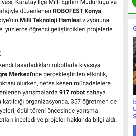
yesi, Karatay İlçe Milli Eğitim Müdürlüğü ve
irliğiyle düzenlenen
ROBOFEST Konya
,
kiye'nin
Milli Teknoloji Hamlesi
vizyonuna
 yüzlerce öğrenci geliştirdikleri projelerle
t
endi tasarladıkları robotlarla kıyasıya
gre Merkezi
'nde gerçekleştirilen etkinlik,
oktası olurken, nefes kesen mücadelelere
enlenen yarışmalarda
917 robot
sahaya
n katıldığı organizasyonda, 357 öğretmen de
İ
U
üyeleri, ödül töreni öncesinde yarışma
S
tları inceledi ve projeler hakkında bilgi aldı.
u