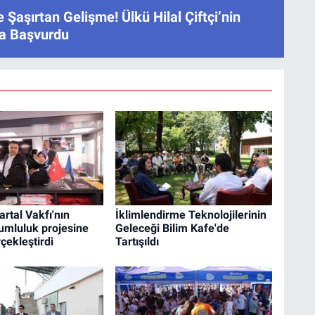
e Şaşırtan Gelişme! Ülkü Hilal Çiftçi’nin
ğa Başvurdu
Kartal Vakfı'nın
İklimlendirme Teknolojilerinin
umluluk projesine
Geleceği Bilim Kafe'de
çekleştirdi
Tartışıldı