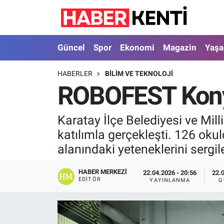
Güncel
Nöbetçi Eczaneler
Güncel
Spor
Ekonomi
Magazin
Yaş
Spor
Hava Durumu
HABERLER
BILIM VE TEKNOLOJI
ROBOFEST Konya
Ekonomi
İstanbul Namaz Vakitleri
Magazin
Trafik Durumu
Karatay İlçe Belediyesi ve Mi
katılımla gerçekleşti. 126 okul
Yaşam
Süper Lig Puan Durumu ve Fikstür
alanındaki yeteneklerini sergil
Sağlık
Tüm Manşetler
HABER MERKEZI
22.04.2026 - 20:56
22.
EDITÖR
YAYINLANMA
G
Dünya
Son Dakika Haberleri
Astroloji
Haber Arşivi