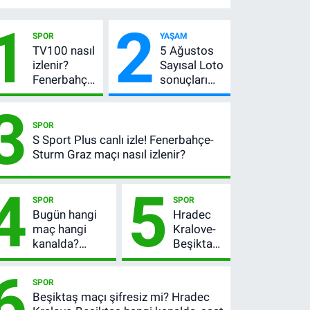
1
2
SPOR
YAŞAM
TV100 nasıl
5 Ağustos
izlenir?
Sayısal Loto
Fenerbahçe-
sonuçları
Sturm Graz
açıklandı!
3
maçı
522 milyon
şifresiz
TL devretti
SPOR
canlı yayın
S Sport Plus canlı izle! Fenerbahçe-
bilgileri
Sturm Graz maçı nasıl izlenir?
4
5
SPOR
SPOR
Bugün hangi
Hradec
maç hangi
Kralove-
kanalda?
Beşiktaş
Fenerbahçe’nin
maçı ne
6
Avrupa sınavı
zaman,
SPOR
şifresiz
saat
Beşiktaş maçı şifresiz mi? Hradec
yayınlanacak
kaçta?