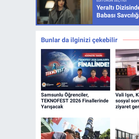
EDITÖRÜN SEÇTIĞI
Yeraltı Dizisind
Babası Savcılı
Bunlar da ilginizi çekebilir
Samsunlu Öğrenciler,
Vali Işın, 
TEKNOFEST 2026 Finallerinde
sosyal sor
Yarışacak
ziyaret ger