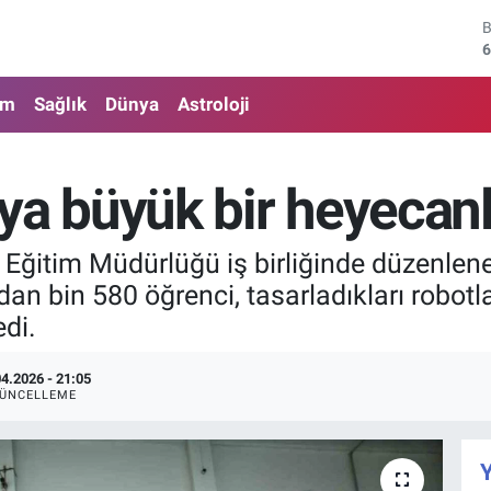
4
5
am
Sağlık
Dünya
Astroloji
6
6
 büyük bir heyecanl
1
lli Eğitim Müdürlüğü iş birliğinde düzen
6
dan bin 580 öğrenci, tasarladıkları robotla
edi.
04.2026 - 21:05
ÜNCELLEME
Y