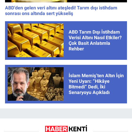
ABD’den gelen veri altını ateşledi! Tarım dışı istihdam
sonrası ons altında sert yükseliş
ABD Tarım Dışı İstihdam
Verisi Altını Nasıl Etkiler?
Çok Basit Anlatımla
Rehber
İslam Memiş’ten Altın İçin
Yeni Uyarı: “Hikâye
Bitmedi” Dedi, İki
Senaryoyu Açıkladı