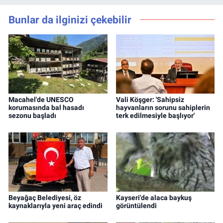
Bunlar da ilginizi çekebilir
Macahel'de UNESCO
Vali Köşger: 'Sahipsiz
korumasında bal hasadı
hayvanların sorunu sahiplerin
sezonu başladı
terk edilmesiyle başlıyor'
Beyağaç Belediyesi, öz
Kayseri'de alaca baykuş
kaynaklarıyla yeni araç edindi
görüntülendi