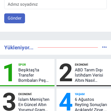
Gönder
Yükleniyor...
1
2
SPOR
EKONOMI
Beşiktaş’ta
ABD Tarım Dışı
Transfer
İstihdam Verisi
Bombaları Peş
Altını Nasıl
Peşe! Adalı
Etkiler? Çok Basit
3
4
Vlahovic’i
Anlatımla Rehber
EKONOMI
YAŞAM
Açıkladı, 5 Yıldız
İslam Memiş’ten
6 Ağustos
Daha Listede
En Güncel Altın
Reyting Sonuçları
Yorumu! Gram
Açıklandı! Zirve El