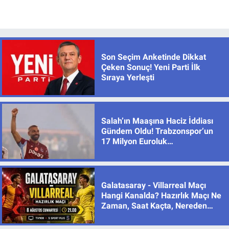
Son Seçim Anketinde Dikkat
Çeken Sonuç! Yeni Parti İlk
Sıraya Yerleşti
Salah’ın Maaşına Haciz İddiası
Gündem Oldu! Trabzonspor’un
17 Milyon Euroluk
Sözleşmesinde Son Durum
Galatasaray - Villarreal Maçı
Hangi Kanalda? Hazırlık Maçı Ne
Zaman, Saat Kaçta, Nereden
İzlenir?