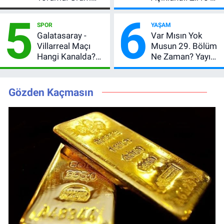
Altın İçin 6.350 TL
Değiştirdi:
5
6
Uyarısı, Yıl Sonu
Muhtemel Aşk,
SPOR
YAŞAM
Beklentisi
MasterChef'i
Galatasaray -
Var Mısın Yok
Değişmedi
Geride Bıraktı
Villarreal Maçı
Musun 29. Bölüm
Hangi Kanalda?
Ne Zaman? Yayın
Hazırlık Maçı Ne
Günü Değişti, Yeni
Zaman, Saat
Tarih Belli Oldu!
Kaçta, Nereden
Gözden Kaçmasın
İzlenir?