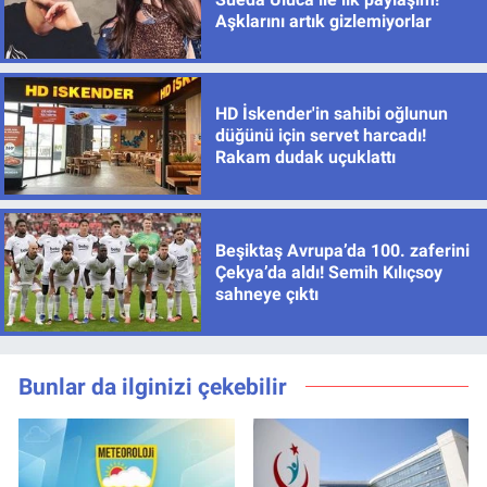
Aşklarını artık gizlemiyorlar
HD İskender'in sahibi oğlunun
düğünü için servet harcadı!
Rakam dudak uçuklattı
Beşiktaş Avrupa’da 100. zaferini
Çekya’da aldı! Semih Kılıçsoy
sahneye çıktı
Bunlar da ilginizi çekebilir