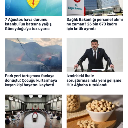
7 Ağustos hava durumu:
Sağlık Bakanlığı personel alımı
İstanbul’un batısına yağış,
ne zaman? 26 bin 673 kadro
Güneydoğu’ya toz uyarısı
için kritik ayrıntı
Park yeri tartışması faciaya
İzmir’deki ihale
dönüştü: Çocuğu kurtarmaya
soruşturmasında yeni gelişme:
koşan kişi hayatını kaybetti
Hür Ağbaba tutuklandı