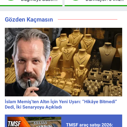
Leao, Camavinga
Sonrası Yeni
ve Pavard’da Son
Hedefler Belli
Durum
Oldu
Gözden Kaçmasın
İslam Memiş’ten Altın İçin Yeni Uyarı: “Hikâye Bitmedi”
Dedi, İki Senaryoyu Açıkladı
TMSF araç satışı 2026: