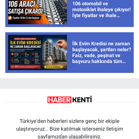
106 otomobil ve
motosiklet ihaleye çıkıyor!
İşte fiyatlar ve ihale
tarihleri
İlk Evim Kredisi ne zaman
başlayacak, şartları neler?
Faiz, vade, peşinat ve
başvuru hakkında tüm
cevaplar
Türkiye'den haberleri sizlere genç bir ekiple
ulaştırıyoruz... Bize katılmak isterseniz iletişim
sayfamızdan ulaşabilirsiniz.