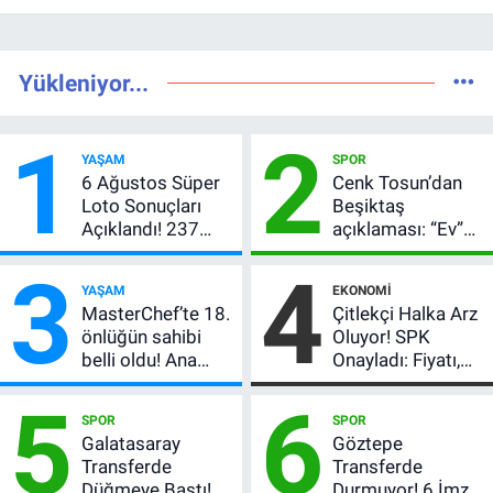
Yükleniyor...
1
2
YAŞAM
SPOR
6 Ağustos Süper
Cenk Tosun’dan
Loto Sonuçları
Beşiktaş
Açıklandı! 237
açıklaması: “Ev”
Milyon TL’lik
dedi, asıl mesajı
3
4
Çekiliş
satır arasında
YAŞAM
EKONOMI
verdi
MasterChef’te 18.
Çitlekçi Halka Arz
önlüğün sahibi
Oluyor! SPK
belli oldu! Ana
Onayladı: Fiyatı,
kadroya giren
Lot Sayısı ve
5
6
yarışmacı kim
Talep Toplama
SPOR
SPOR
oldu?
Tarihi
Galatasaray
Göztepe
Transferde
Transferde
Düğmeye Bastı!
Durmuyor! 6 İmza