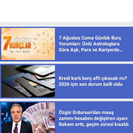
7 Ağustos Cuma Günlük Burç
Yorumları: Ünlü Astrologlara
Göre Aşk, Para ve Kariyerde
Yeni Dönem
Kredi kartı borç affı çıkacak mı?
2026 için son durum belli oldu
Özgür Erdursun’dan maaş
zammı hesabını değiştiren uyarı:
Rakam arttı, geçim süresi kısaldı