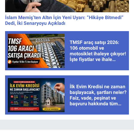
İslam Memiş’ten Altın İçin Yeni Uyarı: “Hikâye Bitmedi”
Dedi, İki Senaryoyu Açıkladı
TMSF araç satışı 2026:
106 otomobil ve
motosiklet ihaleye çıkıyor!
İşte fiyatlar ve ihale
tarihleri
İlk Evim Kredisi ne zaman
başlayacak, şartları neler?
Faiz, vade, peşinat ve
başvuru hakkında tüm
cevaplar