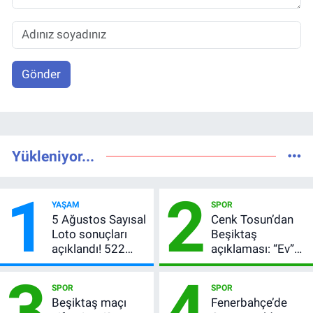
Gönder
Yükleniyor...
1
2
YAŞAM
SPOR
5 Ağustos Sayısal
Cenk Tosun’dan
Loto sonuçları
Beşiktaş
açıklandı! 522
açıklaması: “Ev”
milyon TL devretti
dedi, asıl mesajı
3
4
satır arasında
SPOR
SPOR
verdi
Beşiktaş maçı
Fenerbahçe’de