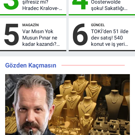
şifresiz mi?
Oosterwolde
Hradec Kralove-
şoku! Sakatlığı
Beşiktaş hangi
ciddi mi, kaç hafta
5
6
kanalda, saat
oynamayacak?
MAGAZIN
GÜNCEL
kaçta?
Var Mısın Yok
TOKİ’den 51 ilde
Musun Pınar ne
dev satış! 540
kadar kazandı?
konut ve iş yeri
Son teklifi
için 10 yıl vade
reddetti,
imkânı
kutusundan
Gözden Kaçmasın
servet çıktı