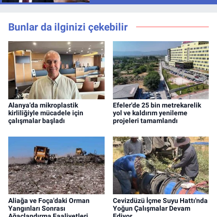
Bunlar da ilginizi çekebilir
Alanya'da mikroplastik
Efeler'de 25 bin metrekarelik
kirliliğiyle mücadele için
yol ve kaldırım yenileme
çalışmalar başladı
projeleri tamamlandı
Aliağa ve Foça'daki Orman
Cevizdüzü İçme Suyu Hattı'nda
Yangınları Sonrası
Yoğun Çalışmalar Devam
Ağaçlandırma Faaliyetleri
Ediyor