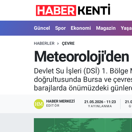
Güncel
Nöbetçi Eczaneler
Güncel
Spor
Ekonomi
Magazin
Yaş
Spor
Hava Durumu
HABERLER
ÇEVRE
Meteoroloji'den b
Ekonomi
İstanbul Namaz Vakitleri
Magazin
Trafik Durumu
Devlet Su İşleri (DSİ) 1. Bölg
doğrultusunda Bursa ve çevresin
Yaşam
Süper Lig Puan Durumu ve Fikstür
barajlarda önümüzdeki günlerde
Sağlık
Tüm Manşetler
HABER MERKEZI
21.05.2026 - 11:23
21.
EDITÖR
YAYINLANMA
G
Dünya
Son Dakika Haberleri
Astroloji
Haber Arşivi