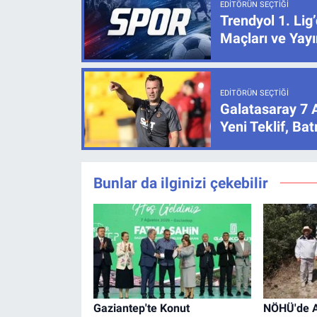
EDITÖRÜN SEÇTIĞI
Trendyol 1. Lig
Maçları ve Yayı
EDITÖRÜN SEÇTIĞI
Galatasaray 7 
Yeni Teklif, B
Bunlar da ilginizi çekebilir
Gaziantep'te Konut
NÖHÜ'de Ar