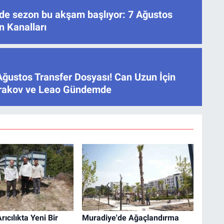
’de sezon bu akşam başlıyor: 7 Ağustos
n Kanalları
Ağustos Transfer Dosyası! Can Uzun İçin
atrakov ve Leao Gündemde
ıcılıkta Yeni Bir
Muradiye'de Ağaçlandırma