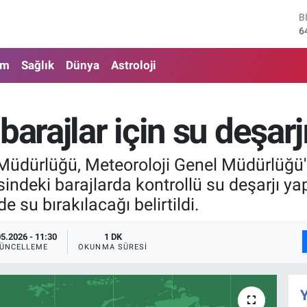
B
6
D
4
E
am
Sağlık
Dünya
Astroloji
5
S
6
G
arajlar için su deşarjı
6
B
1
e Müdürlüğü, Meteoroloji Genel Müdürlüğü'
deki barajlarda kontrollü su deşarjı yapıl
 su bırakılacağı belirtildi.
05.2026 - 11:30
1 DK
ÜNCELLEME
OKUNMA SÜRESI
Y