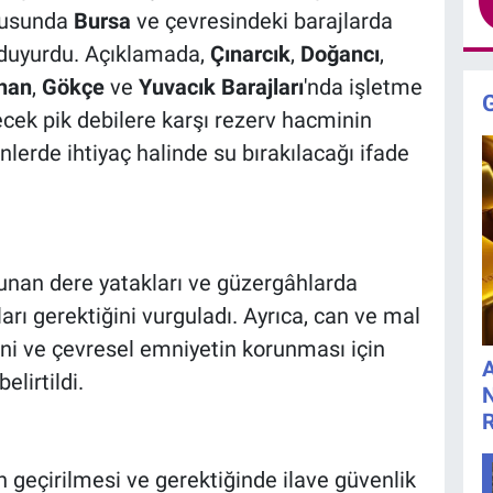
ltusunda
Bursa
ve çevresindeki barajlarda
i duyurdu. Açıklamada,
Çınarcık
,
Doğancı
,
han
,
Gökçe
ve
Yuvacık Barajları
'nda işletme
cek pik debilere karşı rezerv hacminin
rde ihtiyaç halinde su bırakılacağı ifade
lunan dere yatakları ve güzergâhlarda
arı gerektiğini vurguladı. Ayrıca, can ve mal
ni ve çevresel emniyetin korunması için
A
elirtildi.
N
en geçirilmesi ve gerektiğinde ilave güvenlik