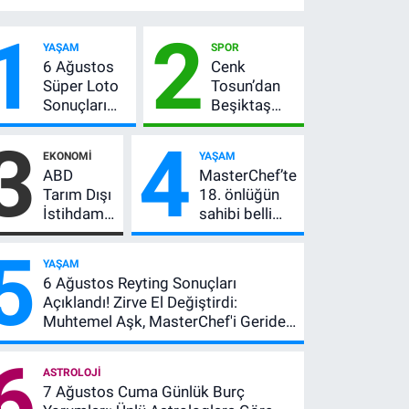
1
2
YAŞAM
SPOR
6 Ağustos
Cenk
Süper Loto
Tosun’dan
Sonuçları
Beşiktaş
Açıklandı!
açıklaması:
3
4
237 Milyon
“Ev” dedi,
EKONOMI
YAŞAM
TL’lik Çekiliş
asıl mesajı
ABD
MasterChef’te
satır
Tarım Dışı
18. önlüğün
arasında
İstihdam
sahibi belli
verdi
Verisi
oldu! Ana
5
Altını
kadroya giren
YAŞAM
Nasıl
yarışmacı kim
6 Ağustos Reyting Sonuçları
Etkiler?
oldu?
Açıklandı! Zirve El Değiştirdi:
Çok Basit
Muhtemel Aşk, MasterChef'i Geride
Anlatımla
Bıraktı
Rehber
6
ASTROLOJI
7 Ağustos Cuma Günlük Burç