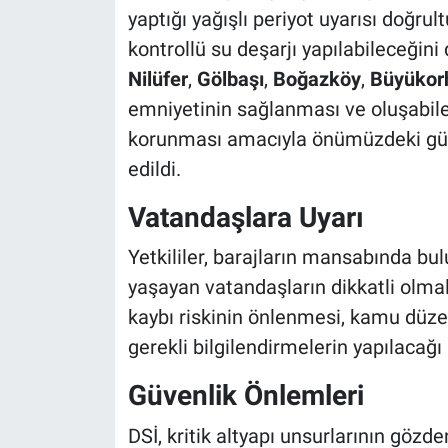
yaptığı yağışlı periyot uyarısı doğru
kontrollü su deşarjı yapılabileceğin
Nilüfer
,
Gölbaşı
,
Boğazköy
,
Büyükor
emniyetinin sağlanması ve oluşabile
korunması amacıyla önümüzdeki günle
edildi.
Vatandaşlara Uyarı
Yetkililer, barajların mansabında bu
yaşayan vatandaşların dikkatli olmal
kaybı riskinin önlenmesi, kamu düze
gerekli bilgilendirmelerin yapılacağı b
Güvenlik Önlemleri
DSİ, kritik altyapı unsurlarının gözd