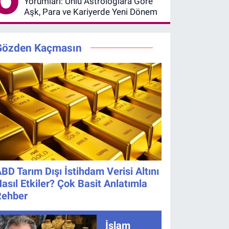
Yorumları: Ünlü Astrologlara Göre
Aşk, Para ve Kariyerde Yeni Dönem
Gözden Kaçmasın
BD Tarım Dışı İstihdam Verisi Altını
asıl Etkiler? Çok Basit Anlatımla
Rehber
İslam