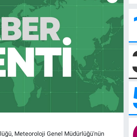
ı
ürlüğü, Meteoroloji Genel Müdürlüğü'nün