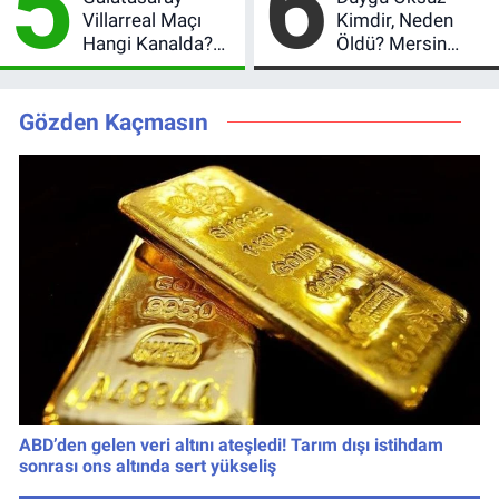
5
6
Değişmedi
Geride Bıraktı
Villarreal Maçı
Kimdir, Neden
Hangi Kanalda?
Öldü? Mersin
Hazırlık Maçı Ne
Basınının Acı
Zaman, Saat
Kaybı
Kaçta, Nereden
Gözden Kaçmasın
İzlenir?
ABD’den gelen veri altını ateşledi! Tarım dışı istihdam
sonrası ons altında sert yükseliş