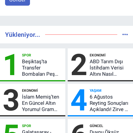
Yükleniyor...
1
2
SPOR
EKONOMI
Beşiktaş’ta
ABD Tarım Dışı
Transfer
İstihdam Verisi
Bombaları Peş
Altını Nasıl
Peşe! Adalı
Etkiler? Çok Basit
3
4
Vlahovic’i
Anlatımla Rehber
EKONOMI
YAŞAM
Açıkladı, 5 Yıldız
İslam Memiş’ten
6 Ağustos
Daha Listede
En Güncel Altın
Reyting Sonuçları
Yorumu! Gram
Açıklandı! Zirve El
Altın İçin 6.350 TL
Değiştirdi:
Uyarısı, Yıl Sonu
Muhtemel Aşk,
SPOR
GÜNCEL
Beklentisi
MasterChef'i
Galatasaray -
Duygu Öksüz