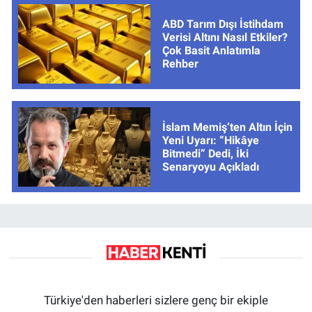
ABD Tarım Dışı İstihdam
Verisi Altını Nasıl Etkiler?
Çok Basit Anlatımla
Rehber
İslam Memiş’ten Altın İçin
Yeni Uyarı: “Hikâye
Bitmedi” Dedi, İki
Senaryoyu Açıkladı
Türkiye'den haberleri sizlere genç bir ekiple