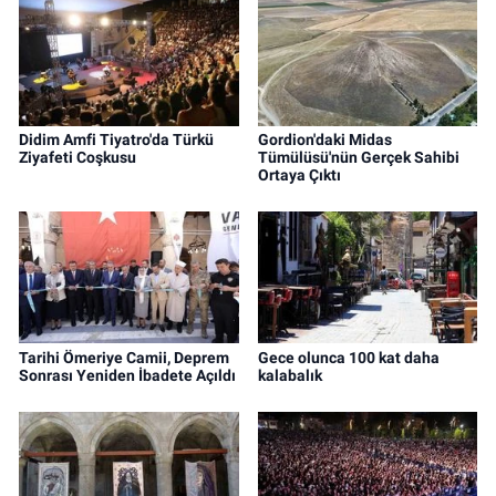
Didim Amfi Tiyatro'da Türkü
Gordion'daki Midas
Ziyafeti Coşkusu
Tümülüsü'nün Gerçek Sahibi
Ortaya Çıktı
Tarihi Ömeriye Camii, Deprem
Gece olunca 100 kat daha
Sonrası Yeniden İbadete Açıldı
kalabalık