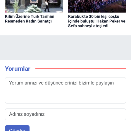
Kilim Üzerine Türk Tarihini
Karabük'te 30 bin kişi coşku
Resmeden Kadın Sanatçı
içinde buluştu: Hakan Peker ve
Sefo sahneyi ateşledi
Yorumlar
Gönder