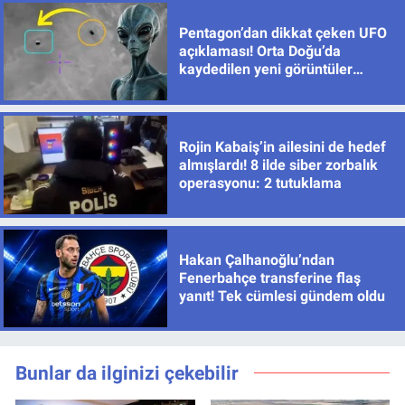
Pentagon’dan dikkat çeken UFO
açıklaması! Orta Doğu’da
kaydedilen yeni görüntüler
yayımlandı
Rojin Kabaiş’in ailesini de hedef
almışlardı! 8 ilde siber zorbalık
operasyonu: 2 tutuklama
Hakan Çalhanoğlu’ndan
Fenerbahçe transferine flaş
yanıt! Tek cümlesi gündem oldu
Bunlar da ilginizi çekebilir