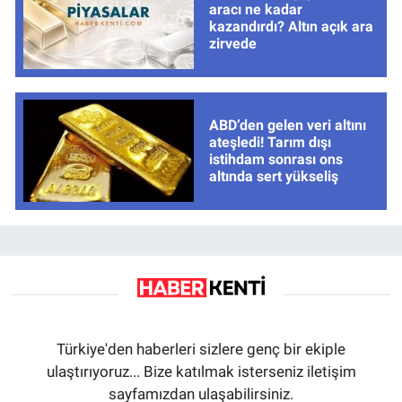
aracı ne kadar
kazandırdı? Altın açık ara
zirvede
ABD’den gelen veri altını
ateşledi! Tarım dışı
istihdam sonrası ons
altında sert yükseliş
Türkiye'den haberleri sizlere genç bir ekiple
ulaştırıyoruz... Bize katılmak isterseniz iletişim
sayfamızdan ulaşabilirsiniz.