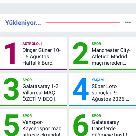
Yükleniyor...
1
2
ASTROLOJI
SPOR
Dinçer Güner 10-
Manchester City-
16 Ağustos
Atletico Madrid
Haftalık Burç
maçı nereden
Yorumları: Bu
izlenir?
3
4
Hafta 12 Burç İçin
SPOR
YAŞAM
Para, Aşk ve Karar
Galatasaray 1-2
Süper Loto
Zamanı
Villarreal MAÇ
sonuçları 9
ÖZETİ VİDEO |
Ağustos 2026:
Osimhen attı,
Kazanan
5
6
Galatasaray son
numaralar
SPOR
SPOR
provada kaybetti
Vanspor-
Galatasaray
Kayserispor maçı
transferde
şifresiz ekranda!
düğmeye bastı!