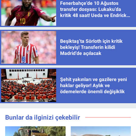
Fenerbahçe’de 10 Ağustos
transfer dosyası: Lukaku’da
kritik 48 saat! Ueda ve Endrick
için de sıcak gelişme
Beşiktaş’ta Sörloth için kritik
bekleyiş! Transferin kilidi
Madrid’de açılacak
Şehit yakınları ve gazilere yeni
haklar geliyor! Aylık ve
ödemelerde önemli değişiklik
Bunlar da ilginizi çekebilir