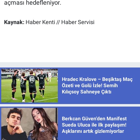
açması hedefleniyor.
Kaynak:
Haber Kenti // Haber Servisi
Hradec Kralove – Beşiktaş Maç
Özeti ve Golü İzle! Semih
Kılıçsoy Sahneye Çıktı
Berkcan Güven’den Manifest
Sueda Uluca ile ilk paylaşım!
Aşklarını artık gizlemiyorlar