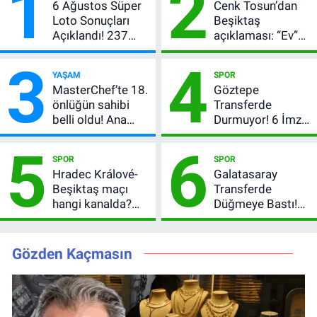
1
2
6 Ağustos Süper
Cenk Tosun’dan
Loto Sonuçları
Beşiktaş
Açıklandı! 237
açıklaması: “Ev”
Milyon TL’lik
dedi, asıl mesajı
3
4
Çekiliş
satır arasında
YAŞAM
SPOR
verdi
MasterChef’te 18.
Göztepe
önlüğün sahibi
Transferde
belli oldu! Ana
Durmuyor! 6 İmza
kadroya giren
Sonrası Yeni
5
6
yarışmacı kim
Hedefler Belli
SPOR
SPOR
oldu?
Oldu
Hradec Králové-
Galatasaray
Beşiktaş maçı
Transferde
hangi kanalda?
Düğmeye Bastı!
Şifresiz canlı yayın
Leao, Camavinga
izleme rehberi
ve Pavard’da Son
Durum
Gözden Kaçmasın