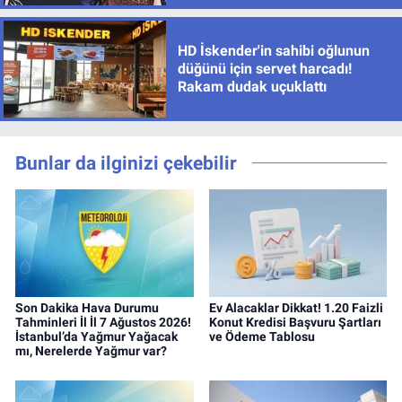
HD İskender'in sahibi oğlunun
düğünü için servet harcadı!
Rakam dudak uçuklattı
Bunlar da ilginizi çekebilir
Son Dakika Hava Durumu
Ev Alacaklar Dikkat! 1.20 Faizli
Tahminleri İl İl 7 Ağustos 2026!
Konut Kredisi Başvuru Şartları
İstanbul’da Yağmur Yağacak
ve Ödeme Tablosu
mı, Nerelerde Yağmur var?