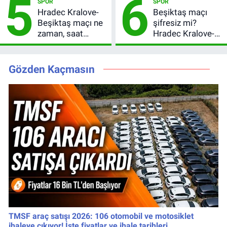
5
6
SPOR
SPOR
yayınlanacak
Hradec Kralove-
Beşiktaş maçı
Beşiktaş maçı ne
şifresiz mi?
zaman, saat
Hradec Kralove-
kaçta? Şifresiz
Beşiktaş hangi
UEFA Avrupa Ligi
kanalda, saat
3. Ön Eleme Turu
kaçta?
Gözden Kaçmasın
TMSF araç satışı 2026: 106 otomobil ve motosiklet
ihaleye çıkıyor! İşte fiyatlar ve ihale tarihleri