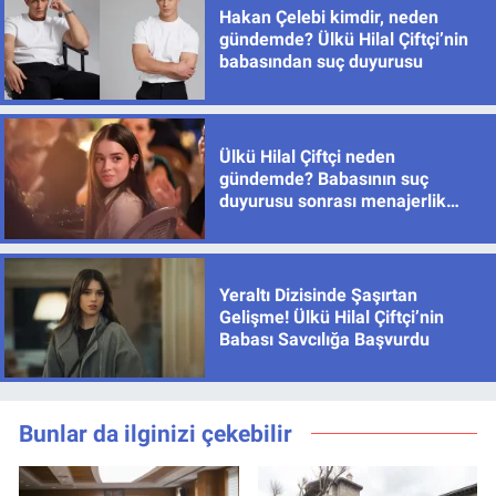
Hakan Çelebi kimdir, neden
gündemde? Ülkü Hilal Çiftçi’nin
babasından suç duyurusu
Ülkü Hilal Çiftçi neden
gündemde? Babasının suç
duyurusu sonrası menajerlik
şirketinden açıklama
Yeraltı Dizisinde Şaşırtan
Gelişme! Ülkü Hilal Çiftçi’nin
Babası Savcılığa Başvurdu
Bunlar da ilginizi çekebilir