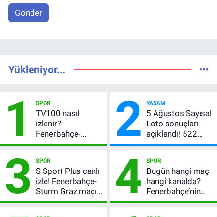
Gönder
Yükleniyor...
1
2
SPOR
YAŞAM
TV100 nasıl
5 Ağustos Sayısal
izlenir?
Loto sonuçları
Fenerbahçe-
açıklandı! 522
Sturm Graz maçı
milyon TL devretti
3
4
şifresiz canlı yayın
SPOR
SPOR
bilgileri
S Sport Plus canlı
Bugün hangi maç
izle! Fenerbahçe-
hangi kanalda?
Sturm Graz maçı
Fenerbahçe’nin
nasıl izlenir?
Avrupa sınavı
şifresiz