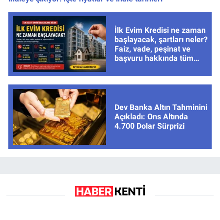
İlk Evim Kredisi ne zaman
başlayacak, şartları neler?
Faiz, vade, peşinat ve
başvuru hakkında tüm
cevaplar
Dev Banka Altın Tahminini
Açıkladı: Ons Altında
4.700 Dolar Sürprizi