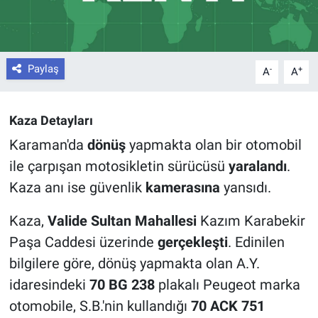
Paylaş
-
+
A
A
Kaza Detayları
Karaman'da
dönüş
yapmakta olan bir otomobil
ile çarpışan motosikletin sürücüsü
yaralandı
.
Kaza anı ise güvenlik
kamerasına
yansıdı.
Kaza,
Valide Sultan Mahallesi
Kazım Karabekir
Paşa Caddesi üzerinde
gerçekleşti
. Edinilen
bilgilere göre, dönüş yapmakta olan A.Y.
idaresindeki
70 BG 238
plakalı Peugeot marka
otomobile, S.B.'nin kullandığı
70 ACK 751