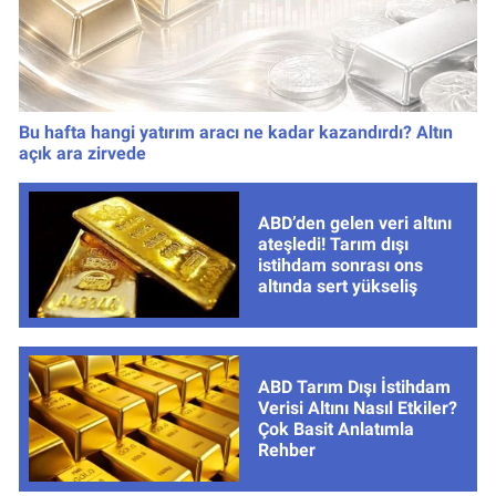
Bu hafta hangi yatırım aracı ne kadar kazandırdı? Altın
açık ara zirvede
ABD’den gelen veri altını
ateşledi! Tarım dışı
istihdam sonrası ons
altında sert yükseliş
ABD Tarım Dışı İstihdam
Verisi Altını Nasıl Etkiler?
Çok Basit Anlatımla
Rehber