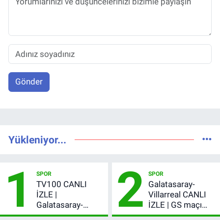
Gönder
Yükleniyor...
1
2
SPOR
SPOR
TV100 CANLI
Galatasaray-
İZLE |
Villarreal CANLI
Galatasaray-
İZLE | GS maçı
Villarreal maçı
hangi kanalda,