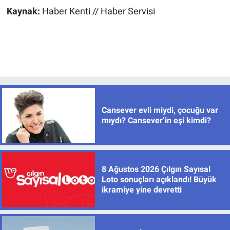
Kaynak:
Haber Kenti // Haber Servisi
Cansever evli miydi, çocuğu var
mıydı? Cansever’in eşi kimdi?
8 Ağustos 2026 Çılgın Sayısal
Loto sonuçları açıklandı! Büyük
ikramiye yine devretti