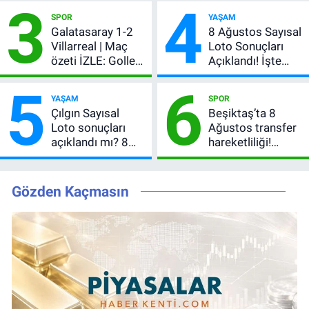
3
4
başladı! GS maçı
şifresiz mi?
SPOR
YAŞAM
şifresiz canlı yayın
Galatasaray 1-2
8 Ağustos Sayısal
Villarreal | Maç
Loto Sonuçları
özeti İZLE: Goller
Açıklandı! İşte
peş peşe geldi,
Kazandıran 6
5
6
Okan Buruk
Numara
YAŞAM
SPOR
kırmızı kart gördü!
Çılgın Sayısal
Beşiktaş’ta 8
Loto sonuçları
Ağustos transfer
açıklandı mı? 8
hareketliliği!
Ağustos 2026
Yönetim 5 bölge
kazanan
için düğmeye
numaralar
bastı
Gözden Kaçmasın