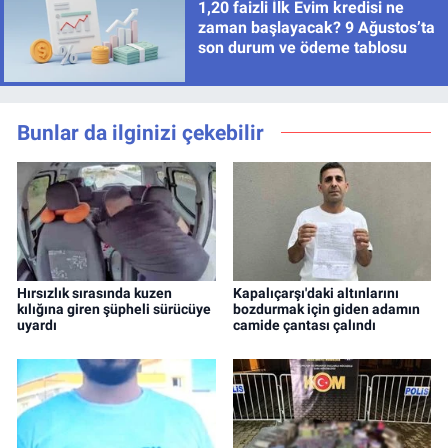
1,20 faizli İlk Evim kredisi ne
zaman başlayacak? 9 Ağustos’ta
son durum ve ödeme tablosu
Bunlar da ilginizi çekebilir
Hırsızlık sırasında kuzen
Kapalıçarşı'daki altınlarını
kılığına giren şüpheli sürücüye
bozdurmak için giden adamın
uyardı
camide çantası çalındı