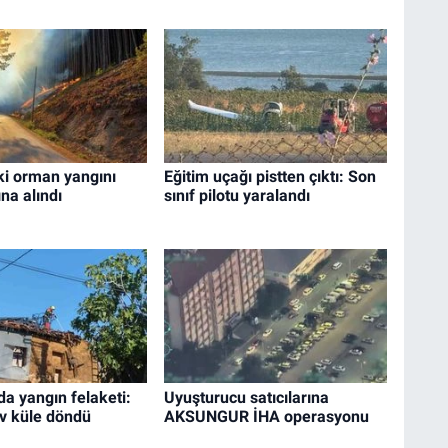
ki orman yangını
Eğitim uçağı pistten çıktı: Son
ına alındı
sınıf pilotu yaralandı
a yangın felaketi:
Uyuşturucu satıcılarına
v küle döndü
AKSUNGUR İHA operasyonu