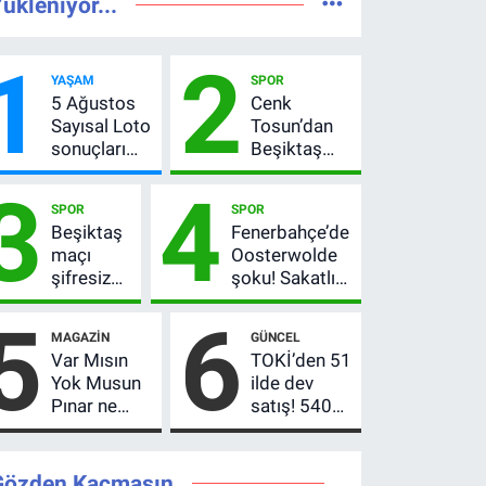
ükleniyor...
1
2
YAŞAM
SPOR
5 Ağustos
Cenk
Sayısal Loto
Tosun’dan
sonuçları
Beşiktaş
açıklandı!
açıklaması:
3
4
522 milyon
“Ev” dedi,
SPOR
SPOR
TL devretti
asıl mesajı
Beşiktaş
Fenerbahçe’de
satır
maçı
Oosterwolde
arasında
şifresiz
şoku! Sakatlığı
verdi
mi?
ciddi mi, kaç
5
6
Hradec
hafta
MAGAZIN
GÜNCEL
Kralove-
oynamayacak?
Var Mısın
TOKİ’den 51
Beşiktaş
Yok Musun
ilde dev
hangi
Pınar ne
satış! 540
kanalda,
kadar
konut ve iş
saat
kazandı?
yeri için 10
kaçta?
Son teklifi
yıl vade
Gözden Kaçmasın