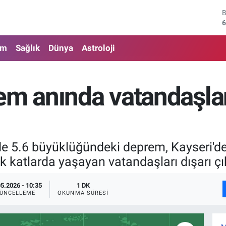
6
4
am
Sağlık
Dünya
Astroloji
5
6
em anında vatandaşlar
6
1
de 5.6 büyüklüğündeki deprem, Kayseri'de
k katlarda yaşayan vatandaşları dışarı ç
05.2026 - 10:35
1 DK
ÜNCELLEME
OKUNMA SÜRESI