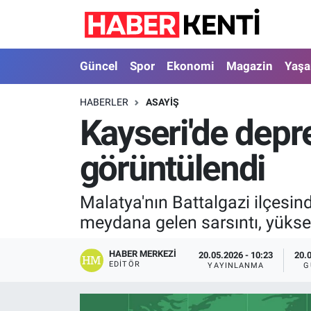
Güncel
Nöbetçi Eczaneler
Güncel
Spor
Ekonomi
Magazin
Yaş
Spor
Hava Durumu
HABERLER
ASAYIŞ
Kayseri'de depr
Ekonomi
İstanbul Namaz Vakitleri
görüntülendi
Magazin
Trafik Durumu
Yaşam
Süper Lig Puan Durumu ve Fikstür
Malatya'nın Battalgazi ilçesin
meydana gelen sarsıntı, yükse
Sağlık
Tüm Manşetler
HABER MERKEZI
20.05.2026 - 10:23
20.
Dünya
Son Dakika Haberleri
EDITÖR
YAYINLANMA
G
Astroloji
Haber Arşivi