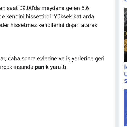
ah saat 09.00'da meydana gelen 5.6
 de kendini hissettirdi. Yüksek katlarda
seder hissetmez kendilerini dışarı atarak
r, daha sonra evlerine ve iş yerlerine geri
birçok insanda
panik
yarattı.
İ
U
S