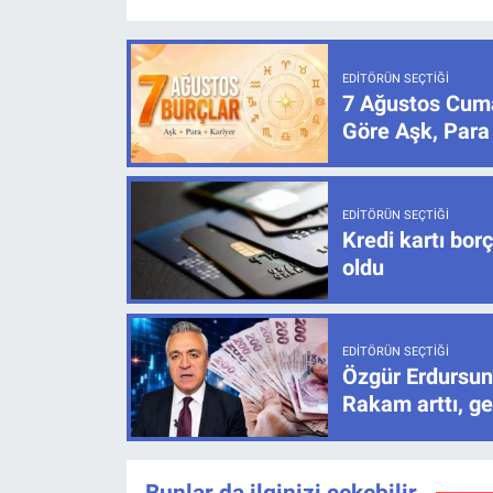
EDITÖRÜN SEÇTIĞI
7 Ağustos Cuma
Göre Aşk, Para
EDITÖRÜN SEÇTIĞI
Kredi kartı bor
oldu
EDITÖRÜN SEÇTIĞI
Özgür Erdursun
Rakam arttı, ge
Bunlar da ilginizi çekebilir