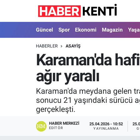
Güncel
Nöbetçi Eczaneler
Güncel
Spor
Ekonomi
Magazin
Yaş
Spor
Hava Durumu
HABERLER
ASAYIŞ
Karaman'da hafif
Ekonomi
İstanbul Namaz Vakitleri
ağır yaralı
Magazin
Trafik Durumu
Yaşam
Süper Lig Puan Durumu ve Fikstür
Karaman'da meydana gelen trafi
sonucu 21 yaşındaki sürücü ağ
Sağlık
Tüm Manşetler
gerçekleşti.
Dünya
Son Dakika Haberleri
HABER MERKEZI
25.04.2026 - 10:52
25.
EDITÖR
YAYINLANMA
G
Astroloji
Haber Arşivi