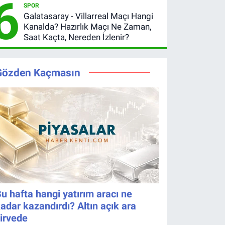
6
Değişmedi
SPOR
bölge için
Mersin
Galatasaray - Villarreal Maçı Hangi
düğmeye
Basınının
Kanalda? Hazırlık Maçı Ne Zaman,
bastı
Acı Kaybı
Saat Kaçta, Nereden İzlenir?
Gözden Kaçmasın
u hafta hangi yatırım aracı ne
adar kazandırdı? Altın açık ara
irvede