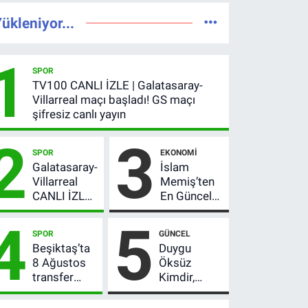
ükleniyor...
1
SPOR
TV100 CANLI İZLE | Galatasaray-
Villarreal maçı başladı! GS maçı
şifresiz canlı yayın
2
3
SPOR
EKONOMI
Galatasaray-
İslam
Villarreal
Memiş’ten
CANLI İZLE |
En Güncel
GS maçı
Altın
4
5
hangi
Yorumu!
SPOR
GÜNCEL
kanalda,
Gram Altın
Beşiktaş’ta
Duygu
şifresiz mi?
İçin 6.350
8 Ağustos
Öksüz
TL Uyarısı,
transfer
Kimdir,
Yıl Sonu
hareketliliği!
Neden
Beklentisi
Yönetim 5
Öldü?