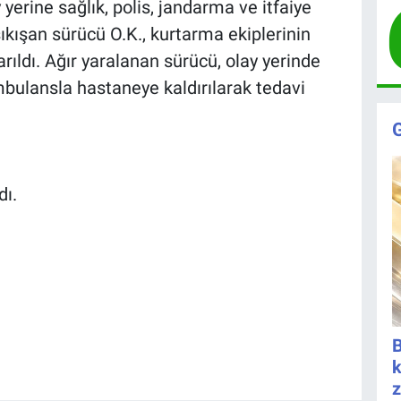
 yerine sağlık, polis, jandarma ve itfaiye
 sıkışan sürücü O.K., kurtarma ekiplerinin
rıldı. Ağır yaralanan sürücü, olay yerinde
bulansla hastaneye kaldırılarak tedavi
dı.
B
k
z