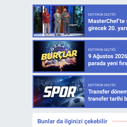
EDITÖRÜN SEÇTIĞI
MasterChef’te 
girecek 20. ya
EDITÖRÜN SEÇTIĞI
9 Ağustos 2026 
parada yeni fır
EDITÖRÜN SEÇTIĞI
Transfer dönem
transfer tarihi b
Bunlar da ilginizi çekebilir