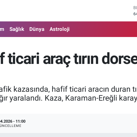
B
6
D
4
am
Sağlık
Dünya
Astroloji
E
5
S
6
 ticari araç tırın dors
G
6
B
1
k kazasında, hafif ticari aracın duran t
ır yaralandı. Kaza, Karaman-Ereğli karay
04.2026 - 11:00
ÜNCELLEME