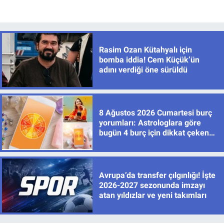
Rasim Ozan Kütahyalı için
bomba iddia! Cem Küçük’ün
adını verdiği öne sürüldü
8 Ağustos 2026 Cumartesi burç
yorumları: Astrologlara göre
bugün 4 burç için dikkat çeken
gelişmeler var
Avrupa’da transfer çılgınlığı! İşte
2026-2027 sezonunda imzayı
atan yıldızlar ve yeni takımları