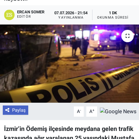
ERCAN SOMER
07.07.2026 - 21:54
1 DK
EDITÖR
YAYINLANMA
OKUNMA SÜRESI
Paylaş
-
+
A
A
İzmir’in Ödemiş ilçesinde meydana gelen trafik
kazasında ağır yaralanan 25 yaşındaki Mustafa