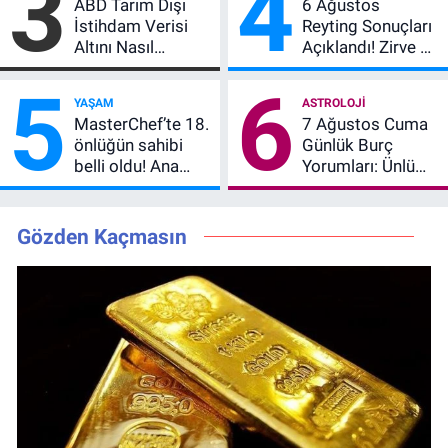
3
4
ABD Tarım Dışı
6 Ağustos
Daha Listede
İstihdam Verisi
Reyting Sonuçları
Altını Nasıl
Açıklandı! Zirve El
Etkiler? Çok Basit
Değiştirdi:
5
6
Anlatımla Rehber
Muhtemel Aşk,
YAŞAM
ASTROLOJI
MasterChef'i
MasterChef’te 18.
7 Ağustos Cuma
Geride Bıraktı
önlüğün sahibi
Günlük Burç
belli oldu! Ana
Yorumları: Ünlü
kadroya giren
Astrologlara Göre
yarışmacı kim
Aşk, Para ve
oldu?
Kariyerde Yeni
Gözden Kaçmasın
Dönem