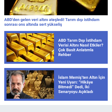
ABD’den gelen veri altını ateşledi! Tarım dışı istihdam
sonrası ons altında sert yükseliş
ABD Tarım Dışı İstihdam
Verisi Altını Nasıl Etkiler?
Çok Basit Anlatımla
Rehber
İslam Memiş’ten Altın İçin
Yeni Uyarı: “Hikâye
Bitmedi” Dedi, İki
Senaryoyu Açıkladı