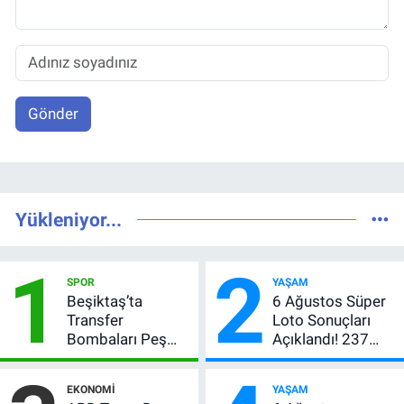
Gönder
Yükleniyor...
1
2
SPOR
YAŞAM
Beşiktaş’ta
6 Ağustos Süper
Transfer
Loto Sonuçları
Bombaları Peş
Açıklandı! 237
Peşe! Adalı
Milyon TL’lik
Vlahovic’i
Çekiliş
EKONOMI
YAŞAM
Açıkladı, 5 Yıldız