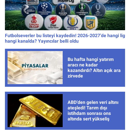
Futbolseverler bu listeyi kaydedin! 2026-2027’de hangi lig
hangi kanalda? Yayıncılar belli oldu
Bu hafta hangi yatırım
aracı ne kadar
kazandırdı? Altın açık ara
zirvede
ABD’den gelen veri altını
ateşledi! Tarım dışı
istihdam sonrası ons
altında sert yükseliş