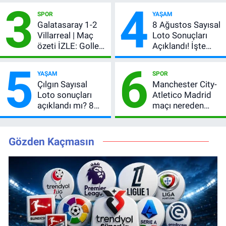
3
4
başladı! GS maçı
şifresiz mi?
SPOR
YAŞAM
şifresiz canlı yayın
Galatasaray 1-2
8 Ağustos Sayısal
Villarreal | Maç
Loto Sonuçları
özeti İZLE: Goller
Açıklandı! İşte
peş peşe geldi,
Kazandıran 6
5
6
Okan Buruk
Numara
YAŞAM
SPOR
kırmızı kart gördü!
Çılgın Sayısal
Manchester City-
Loto sonuçları
Atletico Madrid
açıklandı mı? 8
maçı nereden
Ağustos 2026
izlenir?
kazanan
numaralar
Gözden Kaçmasın