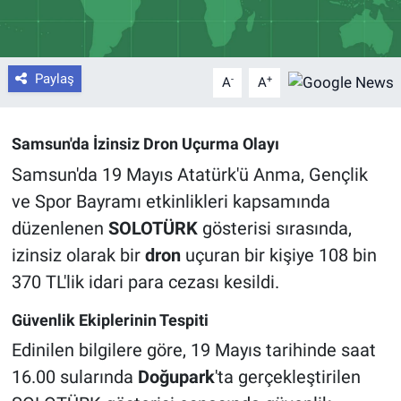
Paylaş
-
+
A
A
Samsun'da İzinsiz Dron Uçurma Olayı
Samsun'da 19 Mayıs Atatürk'ü Anma, Gençlik
ve Spor Bayramı etkinlikleri kapsamında
düzenlenen
SOLOTÜRK
gösterisi sırasında,
izinsiz olarak bir
dron
uçuran bir kişiye 108 bin
370 TL'lik idari para cezası kesildi.
Güvenlik Ekiplerinin Tespiti
Edinilen bilgilere göre, 19 Mayıs tarihinde saat
16.00 sularında
Doğupark
'ta gerçekleştirilen