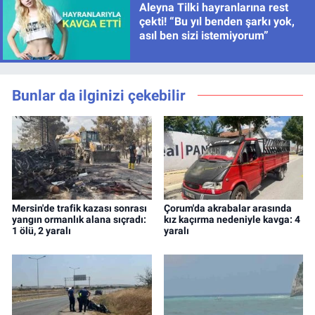
Aleyna Tilki hayranlarına rest
çekti! “Bu yıl benden şarkı yok,
asıl ben sizi istemiyorum”
Bunlar da ilginizi çekebilir
Mersin'de trafik kazası sonrası
Çorum'da akrabalar arasında
yangın ormanlık alana sıçradı:
kız kaçırma nedeniyle kavga: 4
1 ölü, 2 yaralı
yaralı