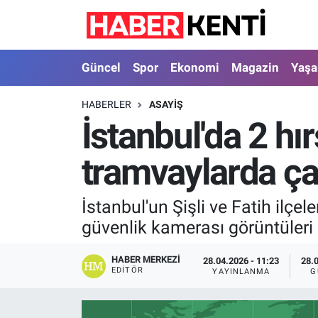
Güncel
Nöbetçi Eczaneler
Güncel
Spor
Ekonomi
Magazin
Yaş
Spor
Hava Durumu
HABERLER
ASAYIŞ
İstanbul'da 2 hır
Ekonomi
İstanbul Namaz Vakitleri
tramvaylarda ça
Magazin
Trafik Durumu
Yaşam
Süper Lig Puan Durumu ve Fikstür
İstanbul'un Şişli ve Fatih ilçel
güvenlik kamerası görüntüleri 
Sağlık
Tüm Manşetler
HABER MERKEZI
28.04.2026 - 11:23
28.
Dünya
Son Dakika Haberleri
EDITÖR
YAYINLANMA
G
Astroloji
Haber Arşivi