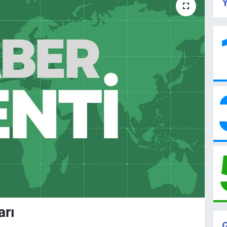
Y
arı