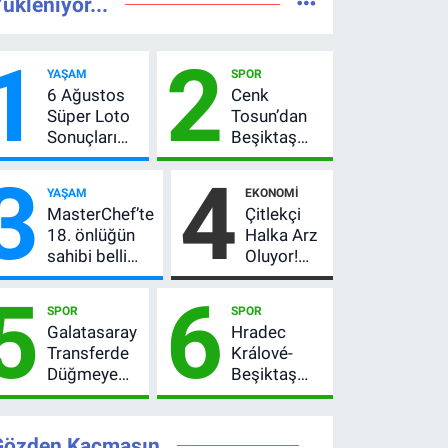
ükleniyor...
1
2
YAŞAM
SPOR
6 Ağustos
Cenk
Süper Loto
Tosun’dan
Sonuçları
Beşiktaş
Açıklandı!
açıklaması:
3
4
237 Milyon
“Ev” dedi,
YAŞAM
EKONOMI
TL’lik Çekiliş
asıl mesajı
MasterChef’te
Çitlekçi
satır
18. önlüğün
Halka Arz
arasında
sahibi belli
Oluyor!
verdi
oldu! Ana
SPK
5
6
kadroya giren
Onayladı:
SPOR
SPOR
yarışmacı kim
Fiyatı, Lot
Galatasaray
Hradec
oldu?
Sayısı ve
Transferde
Králové-
Talep
Düğmeye
Beşiktaş
Toplama
Bastı! Leao,
maçı hangi
Tarihi
Camavinga
kanalda?
ve
Şifresiz
Gözden Kaçmasın