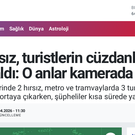
B
6
D
4
E
am
Sağlık
Dünya
Astroloji
5
S
6
G
sız, turistlerin cüzdan
6
B
ldı: O anlar kamerada
1
erinde 2 hırsız, metro ve tramvaylarda 3 tu
ortaya çıkarken, şüpheliler kısa sürede y
04.2026 - 11:30
ÜNCELLEME