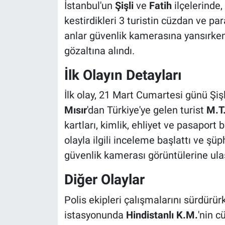
İstanbul'un
Şişli
ve
Fatih
ilçelerinde,
kestirdikleri 3 turistin cüzdan ve para
anlar güvenlik kamerasına yansırken
gözaltına alındı.
İlk Olayın Detayları
İlk olay, 21 Mart Cumartesi günü Şi
Mısır
'dan Türkiye'ye gelen turist
M.T
kartları, kimlik, ehliyet ve pasaport 
olayla ilgili inceleme başlattı ve şüp
güvenlik kamerası görüntülerine ulaş
Diğer Olaylar
Polis ekipleri çalışmalarını sürdür
istasyonunda
Hindistanlı
K.M.
'nin c