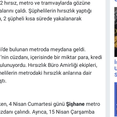
 2 hırsız, metro ve tramvaylarda gözüne
larını çaldı. Şüphelilerin hırsızlık yaptığı
, 2 şüpheli kısa sürede yakalanarak
şli'de bulunan metroda meydana geldi.
.
‘nin cüzdanı, içerisinde bir miktar para, kredi
İ
bulunuyordu. Hırsızlık Büro Amirliği ekipleri,
U
helilerin metrodaki hırsızlık anlarına dair
S
tı.
ürken, 4 Nisan Cumartesi günü
Şişhane
metro
üzdanı çalındı. Ayrıca, 15 Nisan Çarşamba