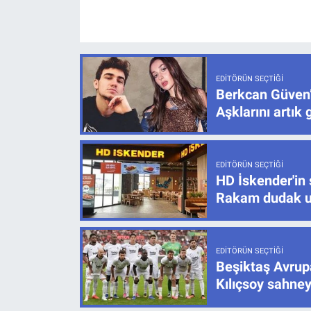
EDITÖRÜN SEÇTIĞI
Berkcan Güven’
Aşklarını artık 
EDITÖRÜN SEÇTIĞI
HD İskender'in 
Rakam dudak u
EDITÖRÜN SEÇTIĞI
Beşiktaş Avrupa
Kılıçsoy sahney