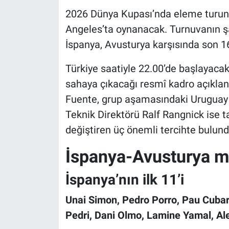
2026 Dünya Kupası’nda eleme turunu
Angeles’ta oynanacak. Turnuvanın ş
İspanya, Avusturya karşısında son 16
Türkiye saatiyle 22.00’de başlayaca
sahaya çıkacağı resmî kadro açıkland
Fuente, grup aşamasındaki Uruguay m
Teknik Direktörü Ralf Rangnick ise
değiştiren üç önemli tercihte bulund
İspanya-Avusturya maç
İspanya’nın ilk 11’i
Unai Simon, Pedro Porro, Pau Cubars
Pedri, Dani Olmo, Lamine Yamal, Al