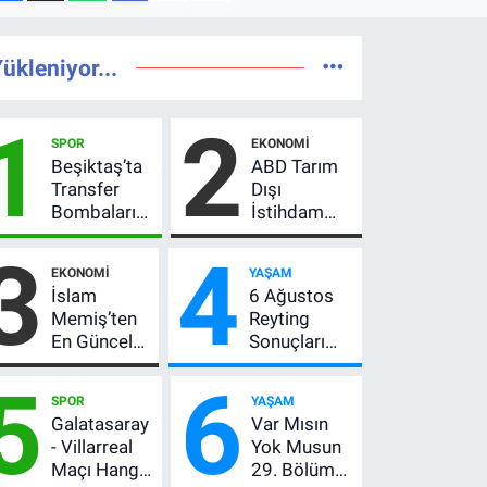
ükleniyor...
1
2
SPOR
EKONOMI
Beşiktaş’ta
ABD Tarım
Transfer
Dışı
Bombaları
İstihdam
Peş Peşe!
Verisi Altını
3
4
Adalı
Nasıl
EKONOMI
YAŞAM
Vlahovic’i
Etkiler? Çok
İslam
6 Ağustos
Açıkladı, 5
Basit
Memiş’ten
Reyting
Yıldız Daha
Anlatımla
En Güncel
Sonuçları
Listede
Rehber
Altın
Açıklandı!
5
6
Yorumu!
Zirve El
SPOR
YAŞAM
Gram Altın
Değiştirdi:
Galatasaray
Var Mısın
İçin 6.350
Muhtemel
- Villarreal
Yok Musun
TL Uyarısı,
Aşk,
Maçı Hangi
29. Bölüm
Yıl Sonu
MasterChef'i