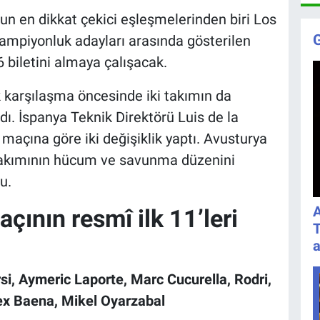
n en dikkat çekici eşleşmelerinden biri Los
ampiyonluk adayları arasında gösterilen
 biletini almaya çalışacak.
k karşılaşma öncesinde iki takımın da
ı. İspanya Teknik Direktörü Luis de la
açına göre iki değişiklik yaptı. Avusturya
 takımının hücum ve savunma düzenini
u.
A
ının resmî ilk 11’leri
T
a
i, Aymeric Laporte, Marc Cucurella, Rodri,
ex Baena, Mikel Oyarzabal