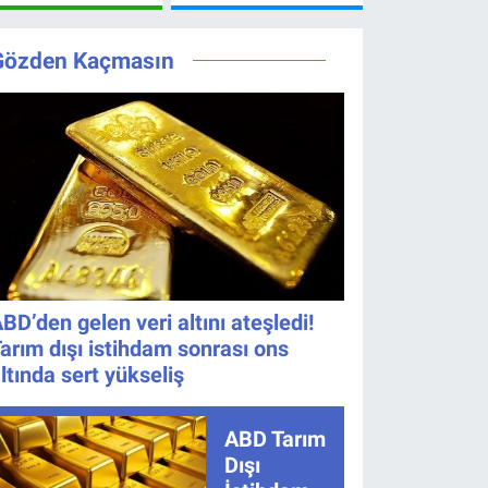
Kanalda?
Ne Zaman?
Beklentisi
Geride
Hazırlık
Yayın Günü
Değişmedi
Bıraktı
Maçı Ne
Değişti, Yeni
Gözden Kaçmasın
Zaman, Saat
Tarih Belli
Kaçta,
Oldu!
Nereden
İzlenir?
BD’den gelen veri altını ateşledi!
arım dışı istihdam sonrası ons
ltında sert yükseliş
ABD Tarım
Dışı