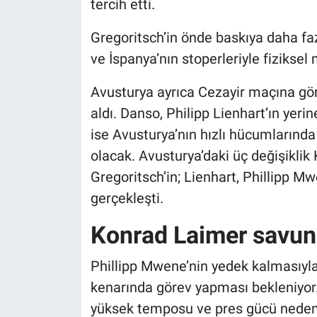
tercih etti.
Gregoritsch’in önde baskıya daha faz
ve İspanya’nın stoperleriyle fizikse
Avusturya ayrıca Cezayir maçına gör
aldı. Danso, Philipp Lienhart’ın ye
ise Avusturya’nın hızlı hücumlarında
olacak. Avusturya’daki üç değişikli
Gregoritsch’in; Lienhart, Phillipp M
gerçekleşti.
Konrad Laimer savun
Phillipp Mwene’nin yedek kalmasıyl
kenarında görev yapması bekleniyor.
yüksek temposu ve pres gücü nedeniy