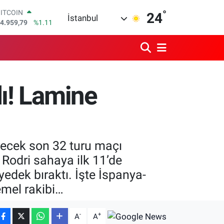
°
DOLAR
24
İstanbul
7,7436
%0.18
EURO
5,2510
%0.32
STERLİN
4,4811
%0.38
GRAM ALTIN
660.55
%0.03
dı! Lamine
BİST100
3.779
%-14
BITCOIN
4.959,79
%1.11
recek son 32 turu maçı
 Rodri sahaya ilk 11’de
edek bıraktı. İşte İspanya-
emel rakibi…
-
+
A
A