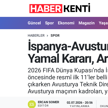
Güncel
Nöbetçi Eczaneler
Güncel
Spor
Ekonomi
Magazin
Yaş
Spor
Hava Durumu
HABERLER
SPOR
İspanya-Avustury
Ekonomi
İstanbul Namaz Vakitleri
Yamal Kararı, Ar
Magazin
Trafik Durumu
Yaşam
Süper Lig Puan Durumu ve Fikstür
2026 FIFA Dünya Kupası’nda İs
öncesinde resmî ilk 11’ler bel
Sağlık
Tüm Manşetler
çıkarken Avusturya Teknik Dire
Avusturya maçının kadroları, y
Dünya
Son Dakika Haberleri
ERCAN SOMER
02.07.2026 - 20:56
Astroloji
Haber Arşivi
EDITÖR
YAYINLANMA
OKUN