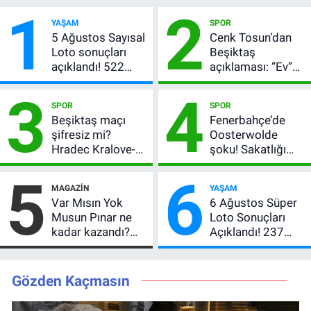
1
2
YAŞAM
SPOR
5 Ağustos Sayısal
Cenk Tosun’dan
Loto sonuçları
Beşiktaş
açıklandı! 522
açıklaması: “Ev”
milyon TL devretti
dedi, asıl mesajı
3
4
satır arasında
SPOR
SPOR
verdi
Beşiktaş maçı
Fenerbahçe’de
şifresiz mi?
Oosterwolde
Hradec Kralove-
şoku! Sakatlığı
Beşiktaş hangi
ciddi mi, kaç hafta
5
6
kanalda, saat
oynamayacak?
MAGAZIN
YAŞAM
kaçta?
Var Mısın Yok
6 Ağustos Süper
Musun Pınar ne
Loto Sonuçları
kadar kazandı?
Açıklandı! 237
Son teklifi
Milyon TL’lik
reddetti,
Çekiliş
kutusundan
Gözden Kaçmasın
servet çıktı