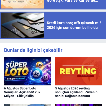
Göre Aşk, Para ve Kariyerde
Yeni Dönem
Kredi kartı borç affı çıkacak mı?
2026 için son durum belli oldu
Bunlar da ilginizi çekebilir
6 Ağustos Süper Loto
5 Ağustos 2026 reyting
Sonuçları Açıklandı! 237
sonuçları açıklandı! Zirvenin
Milyon TL’lik Çekiliş
sahibi Doğanın Kanunu