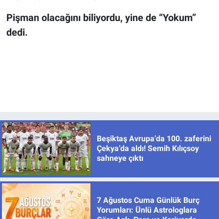
Pişman olacağını biliyordu, yine de “Yokum”
dedi.
Beşiktaş Avrupa’da 100. zaferini
Çekya’da aldı! Semih Kılıçsoy
sahneye çıktı
7 Ağustos Cuma Günlük Burç
Yorumları: Ünlü Astrologlara