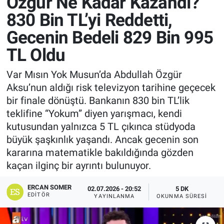
Özgür Ne Kadar Kazandı?
830 Bin TL’yi Reddetti,
Gecenin Bedeli 829 Bin 995
TL Oldu
Var Mısın Yok Musun’da Abdullah Özgür
Aksu’nun aldığı risk televizyon tarihine geçecek
bir finale dönüştü. Bankanın 830 bin TL’lik
teklifine “Yokum” diyen yarışmacı, kendi
kutusundan yalnızca 5 TL çıkınca stüdyoda
büyük şaşkınlık yaşandı. Ancak gecenin son
kararına matematikle bakıldığında gözden
kaçan ilginç bir ayrıntı bulunuyor.
ERCAN SOMER
02.07.2026 - 20:52
5 DK
EDITÖR
YAYINLANMA
OKUNMA SÜRESI