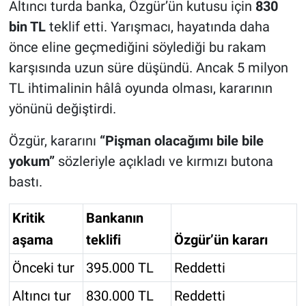
Altıncı turda banka, Özgür’ün kutusu için
830
bin TL
teklif etti. Yarışmacı, hayatında daha
önce eline geçmediğini söylediği bu rakam
karşısında uzun süre düşündü. Ancak 5 milyon
TL ihtimalinin hâlâ oyunda olması, kararının
yönünü değiştirdi.
Özgür, kararını
“Pişman olacağımı bile bile
yokum”
sözleriyle açıkladı ve kırmızı butona
bastı.
Kritik
Bankanın
aşama
teklifi
Özgür’ün kararı
Önceki tur
395.000 TL
Reddetti
Altıncı tur
830.000 TL
Reddetti