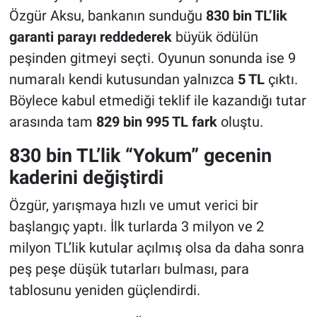
Özgür Aksu, bankanın sunduğu
830 bin TL’lik
garanti parayı reddederek
büyük ödülün
peşinden gitmeyi seçti. Oyunun sonunda ise 9
numaralı kendi kutusundan yalnızca
5 TL
çıktı.
Böylece kabul etmediği teklif ile kazandığı tutar
arasında tam
829 bin 995 TL fark
oluştu.
830 bin TL’lik “Yokum” gecenin
kaderini değiştirdi
Özgür, yarışmaya hızlı ve umut verici bir
başlangıç yaptı. İlk turlarda 3 milyon ve 2
milyon TL’lik kutular açılmış olsa da daha sonra
peş peşe düşük tutarları bulması, para
tablosunu yeniden güçlendirdi.