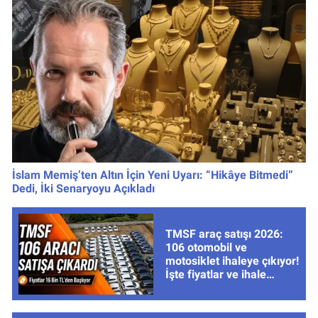
İslam Memiş’ten Altın İçin Yeni Uyarı: “Hikâye Bitmedi”
Dedi, İki Senaryoyu Açıkladı
TMSF araç satışı 2026:
106 otomobil ve
motosiklet ihaleye çıkıyor!
İşte fiyatlar ve ihale
tarihleri