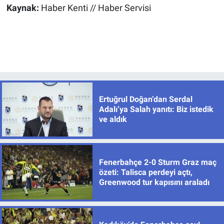
Kaynak:
Haber Kenti // Haber Servisi
Ertuğrul Doğan’dan Serdal
Adalı’ya Salah yanıtı: Biz istedik
ve aldık
Fenerbahçe 2-0 Sturm Graz maç
özeti: Talisca perdeyi açtı,
Greenwood tur kapısını araladı