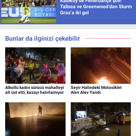
Kadıköy’de Fenerbahçe şov!
Talisca ve Greenwood’dan Sturm
Graz’a iki gol
Bunlar da ilginizi çekebilir
Alkollü kadın sürücü mahalleyi
Seyir Halindeki Motosiklet
alt üst etti, kazayı hatırlamıyor
Alev Alev Yandı