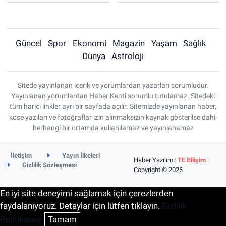
Güncel
Spor
Ekonomi
Magazin
Yaşam
Sağlık
Dünya
Astroloji
Sitede yayınlanan içerik ve yorumlardan yazarları sorumludur.
Yayınlanan yorumlardan Haber Kenti sorumlu tutulamaz. Sitedeki
tüm harici linkler ayrı bir sayfada açılır. Sitemizde yayınlanan haber,
köşe yazıları ve fotoğraflar izin alınmaksızın kaynak gösterilse dahi,
herhangi bir ortamda kullanılamaz ve yayınlanamaz
İletişim
Yayın İlkeleri
Haber Yazılımı:
TE Bilişim
|
Gizlilik Sözleşmesi
Copyright © 2026
En iyi site deneyimi sağlamak için çerezlerden
faydalanıyoruz. Detaylar için lütfen tıklayın.
Gizlilik
Politikamız
Tamam