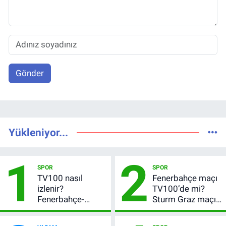
Gönder
Yükleniyor...
1
2
SPOR
SPOR
TV100 nasıl
Fenerbahçe maçı
izlenir?
TV100’de mi?
Fenerbahçe-
Sturm Graz maçı
Sturm Graz maçı
hangi kanalda,
şifresiz canlı yayın
saat kaçta?