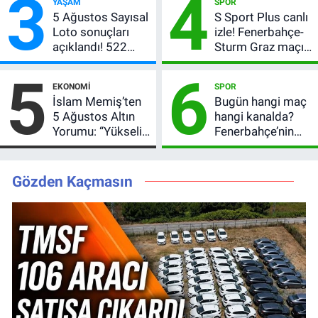
3
4
YAŞAM
SPOR
bilgileri
5 Ağustos Sayısal
S Sport Plus canlı
Loto sonuçları
izle! Fenerbahçe-
açıklandı! 522
Sturm Graz maçı
milyon TL devretti
nasıl izlenir?
5
6
EKONOMI
SPOR
İslam Memiş’ten
Bugün hangi maç
5 Ağustos Altın
hangi kanalda?
Yorumu: “Yükseliş
Fenerbahçe’nin
Beklentim Devam
Avrupa sınavı
Ediyor” Diyerek
şifresiz
Kritik Uyarıyı Yaptı
yayınlanacak
Gözden Kaçmasın