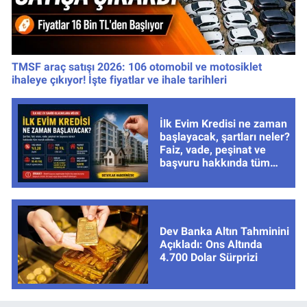
TMSF araç satışı 2026: 106 otomobil ve motosiklet
ihaleye çıkıyor! İşte fiyatlar ve ihale tarihleri
İlk Evim Kredisi ne zaman
başlayacak, şartları neler?
Faiz, vade, peşinat ve
başvuru hakkında tüm
cevaplar
Dev Banka Altın Tahminini
Açıkladı: Ons Altında
4.700 Dolar Sürprizi