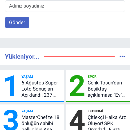
Gönder
Yükleniyor...
1
2
YAŞAM
SPOR
6 Ağustos Süper
Cenk Tosun’dan
Loto Sonuçları
Beşiktaş
Açıklandı! 237
açıklaması: “Ev”
Milyon TL’lik
dedi, asıl mesajı
3
4
Çekiliş
satır arasında
YAŞAM
EKONOMI
verdi
MasterChef’te 18.
Çitlekçi Halka Arz
önlüğün sahibi
Oluyor! SPK
belli oldu! Ana
Onayladı: Fiyatı,