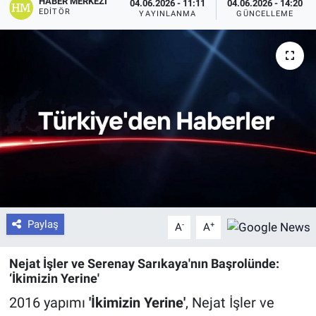
HABER MERKEZI
04.06.2026 - 11:11
04.06.2026 - 14:20
EDITÖR
YAYINLANMA
GÜNCELLEME
Paylaş
-
+
A
A
Nejat İşler ve Serenay Sarıkaya'nın Başrolünde:
‘İkimizin Yerine'
2016 yapımı
'İkimizin Yerine'
, Nejat İşler ve