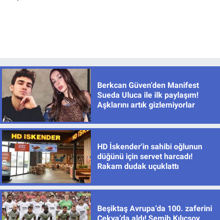
Berkcan Güven’den Manifest
Sueda Uluca ile ilk paylaşım!
Aşklarını artık gizlemiyorlar
HD İskender'in sahibi oğlunun
düğünü için servet harcadı!
Rakam dudak uçuklattı
Beşiktaş Avrupa’da 100. zaferini
Çekya’da aldı! Semih Kılıçsoy