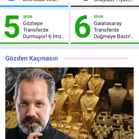
kadroya giren
Lot Sayısı ve
5
6
yarışmacı kim
Talep Toplama
SPOR
SPOR
oldu?
Tarihi
Göztepe
Galatasaray
Transferde
Transferde
Durmuyor! 6 İmza
Düğmeye Bastı!
Sonrası Yeni
Leao, Camavinga
Hedefler Belli
ve Pavard’da Son
Oldu
Durum
Gözden Kaçmasın