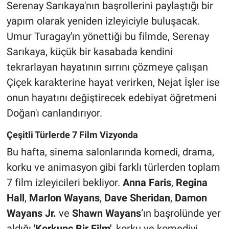
Serenay Sarıkaya'nın başrollerini paylaştığı bir
yapım olarak yeniden izleyiciyle buluşacak.
Umur Turagay'ın yönettiği bu filmde, Serenay
Sarıkaya, küçük bir kasabada kendini
tekrarlayan hayatının sırrını çözmeye çalışan
Çiçek karakterine hayat verirken, Nejat İşler ise
onun hayatını değiştirecek edebiyat öğretmeni
Doğan'ı canlandırıyor.
Çeşitli Türlerde 7 Film Vizyonda
Bu hafta, sinema salonlarında komedi, drama,
korku ve animasyon gibi farklı türlerden toplam
7 film izleyicileri bekliyor.
Anna Faris
,
Regina
Hall
,
Marlon Wayans
,
Dave Sheridan
,
Damon
Wayans Jr.
ve
Shawn Wayans
‘ın başrolünde yer
aldığı
'Korkunç Bir Film'
, korku ve komediyi