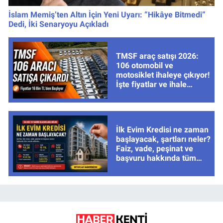
İslam Memiş’ten Altın İçin Yeni Uyarı: “Hikâye Bitmedi”
Dedi, İki Senaryoyu Açıkladı
TMSF araç satışı 2026:
106 otomobil ve
motosiklet ihaleye çıkıyor!
İşte fiyatlar ve ihale
tarihleri
İlk Evim Kredisi ne zaman
başlayacak, şartları neler?
Faiz, vade, peşinat ve
başvuru hakkında tüm
cevaplar