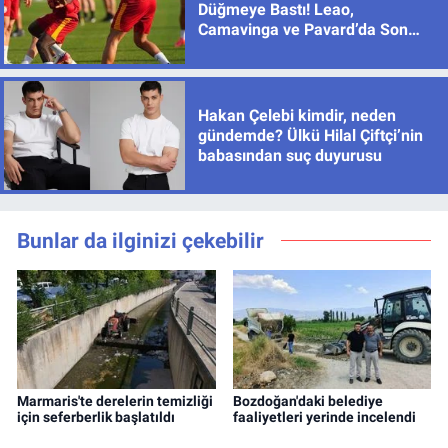
Düğmeye Bastı! Leao,
Camavinga ve Pavard’da Son
Durum
Hakan Çelebi kimdir, neden
gündemde? Ülkü Hilal Çiftçi’nin
babasından suç duyurusu
Bunlar da ilginizi çekebilir
Marmaris'te derelerin temizliği
Bozdoğan'daki belediye
için seferberlik başlatıldı
faaliyetleri yerinde incelendi