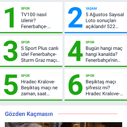
1
2
SPOR
YAŞAM
TV100 nasıl
5 Ağustos Sayısal
izlenir?
Loto sonuçları
Fenerbahçe-
açıklandı! 522
Sturm Graz maçı
milyon TL devretti
3
4
şifresiz canlı yayın
SPOR
SPOR
bilgileri
S Sport Plus canlı
Bugün hangi maç
izle! Fenerbahçe-
hangi kanalda?
Sturm Graz maçı
Fenerbahçe’nin
nasıl izlenir?
Avrupa sınavı
5
6
şifresiz
SPOR
SPOR
yayınlanacak
Hradec Kralove-
Beşiktaş maçı
Beşiktaş maçı ne
şifresiz mi?
zaman, saat
Hradec Kralove-
kaçta? Şifresiz
Beşiktaş hangi
UEFA Avrupa Ligi
kanalda, saat
3. Ön Eleme Turu
kaçta?
Gözden Kaçmasın