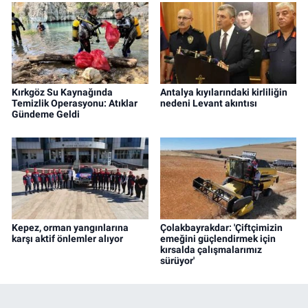
Kırkgöz Su Kaynağında
Antalya kıyılarındaki kirliliğin
Temizlik Operasyonu: Atıklar
nedeni Levant akıntısı
Gündeme Geldi
Kepez, orman yangınlarına
Çolakbayrakdar: 'Çiftçimizin
karşı aktif önlemler alıyor
emeğini güçlendirmek için
kırsalda çalışmalarımız
sürüyor'