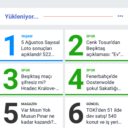
Yükleniyor...
1
2
YAŞAM
SPOR
5 Ağustos Sayısal
Cenk Tosun’dan
Loto sonuçları
Beşiktaş
açıklandı! 522
açıklaması: “Ev”
milyon TL devretti
dedi, asıl mesajı
3
4
satır arasında
SPOR
SPOR
verdi
Beşiktaş maçı
Fenerbahçe’de
şifresiz mi?
Oosterwolde
Hradec Kralove-
şoku! Sakatlığı
Beşiktaş hangi
ciddi mi, kaç hafta
5
6
kanalda, saat
oynamayacak?
MAGAZIN
GÜNCEL
kaçta?
Var Mısın Yok
TOKİ’den 51 ilde
Musun Pınar ne
dev satış! 540
kadar kazandı?
konut ve iş yeri