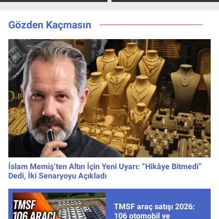
Son teklifi
için 10 yıl vade
reddetti,
imkânı
kutusundan
Gözden Kaçmasın
servet çıktı
İslam Memiş’ten Altın İçin Yeni Uyarı: “Hikâye Bitmedi”
Dedi, İki Senaryoyu Açıkladı
TMSF araç satışı 2026:
106 otomobil ve