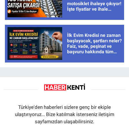
motosiklet ihaleye çıkıyor!
İşte fiyatlar ve ihale
tarihleri
İlk Evim Kredisi ne zaman
başlayacak, şartları neler?
Faiz, vade, peşinat ve
başvuru hakkında tüm
cevaplar
Türkiye'den haberleri sizlere genç bir ekiple
ulaştırıyoruz... Bize katılmak isterseniz iletişim
sayfamızdan ulaşabilirsiniz.