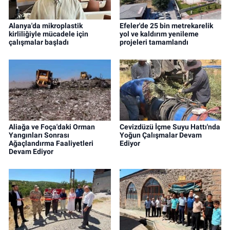
Alanya'da mikroplastik
Efeler'de 25 bin metrekarelik
kirliliğiyle mücadele için
yol ve kaldırım yenileme
çalışmalar başladı
projeleri tamamlandı
Aliağa ve Foça'daki Orman
Cevizdüzü İçme Suyu Hattı'nda
Yangınları Sonrası
Yoğun Çalışmalar Devam
Ağaçlandırma Faaliyetleri
Ediyor
Devam Ediyor