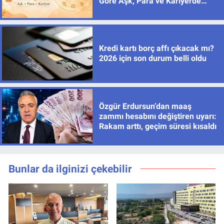
Göre Aşk, Para ve Kariyerde
Yeni Dönem
Kredi kartı borç affı çıkacak mı?
2026 için son durum belli oldu
Özgür Erdursun’dan maaş
zammı hesabını değiştiren uyarı:
Rakam arttı, geçim süresi kısaldı
Bunlar da ilginizi çekebilir