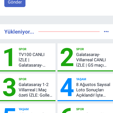
Gönder
Yükleniyor...
1
2
SPOR
SPOR
TV100 CANLI
Galatasaray-
İZLE |
Villarreal CANLI
Galatasaray-
İZLE | GS maçı
Villarreal maçı
hangi kanalda,
3
4
başladı! GS maçı
şifresiz mi?
SPOR
YAŞAM
şifresiz canlı yayın
Galatasaray 1-2
8 Ağustos Sayısal
Villarreal | Maç
Loto Sonuçları
özeti İZLE: Goller
Açıklandı! İşte
peş peşe geldi,
Kazandıran 6
Okan Buruk
Numara
YAŞAM
SPOR
kırmızı kart gördü!