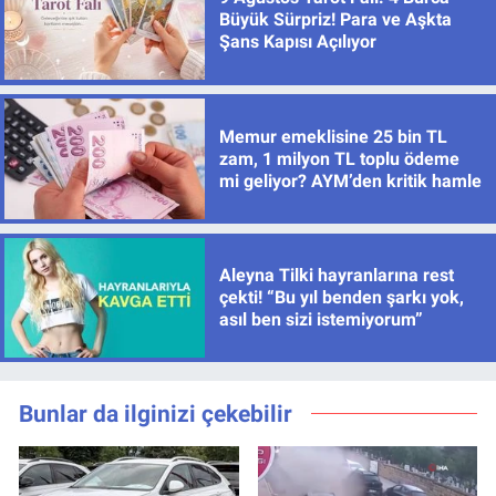
Büyük Sürpriz! Para ve Aşkta
Şans Kapısı Açılıyor
Memur emeklisine 25 bin TL
zam, 1 milyon TL toplu ödeme
mi geliyor? AYM’den kritik hamle
Aleyna Tilki hayranlarına rest
çekti! “Bu yıl benden şarkı yok,
asıl ben sizi istemiyorum”
Bunlar da ilginizi çekebilir