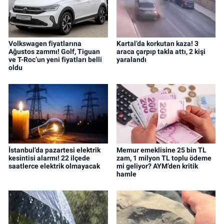
Volkswagen fiyatlarına
Kartal’da korkutan kaza! 3
Ağustos zammı! Golf, Tiguan
araca çarpıp takla attı, 2 kişi
ve T-Roc’un yeni fiyatları belli
yaralandı
oldu
İstanbul’da pazartesi elektrik
Memur emeklisine 25 bin TL
kesintisi alarmı! 22 ilçede
zam, 1 milyon TL toplu ödeme
saatlerce elektrik olmayacak
mi geliyor? AYM’den kritik
hamle