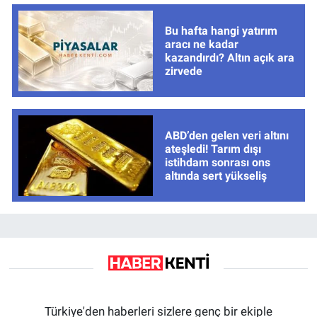
Bu hafta hangi yatırım
aracı ne kadar
kazandırdı? Altın açık ara
zirvede
ABD’den gelen veri altını
ateşledi! Tarım dışı
istihdam sonrası ons
altında sert yükseliş
Türkiye'den haberleri sizlere genç bir ekiple