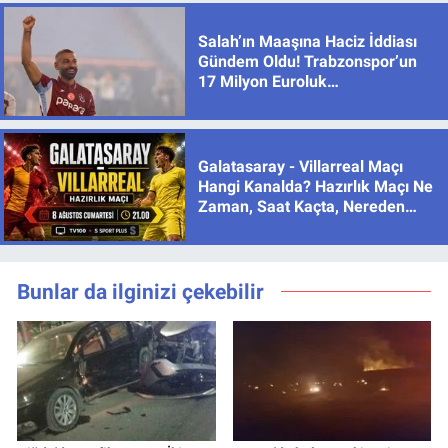
Salah’ın Maaşına Haciz İddiası
Gündem Oldu! Trabzonspor’un
17 Milyon Euroluk
Sözleşmesinde Son Durum
Galatasaray - Villarreal Maçı
Hangi Kanalda? Hazırlık Maçı Ne
Zaman, Saat Kaçta, Nereden
İzlenir?
Bunlar da ilginizi çekebilir