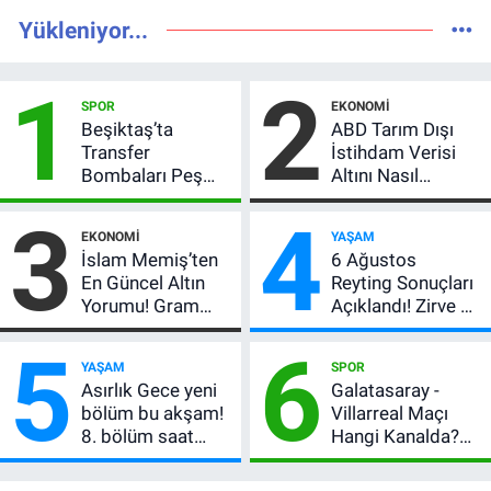
Yükleniyor...
1
2
SPOR
EKONOMI
Beşiktaş’ta
ABD Tarım Dışı
Transfer
İstihdam Verisi
Bombaları Peş
Altını Nasıl
Peşe! Adalı
Etkiler? Çok Basit
3
4
Vlahovic’i
Anlatımla Rehber
EKONOMI
YAŞAM
Açıkladı, 5 Yıldız
İslam Memiş’ten
6 Ağustos
Daha Listede
En Güncel Altın
Reyting Sonuçları
Yorumu! Gram
Açıklandı! Zirve El
Altın İçin 6.350 TL
Değiştirdi:
5
6
Uyarısı, Yıl Sonu
Muhtemel Aşk,
YAŞAM
SPOR
Beklentisi
MasterChef'i
Asırlık Gece yeni
Galatasaray -
Değişmedi
Geride Bıraktı
bölüm bu akşam!
Villarreal Maçı
8. bölüm saat
Hangi Kanalda?
kaçta, TRT 1 canlı
Hazırlık Maçı Ne
nasıl izlenir?
Zaman, Saat