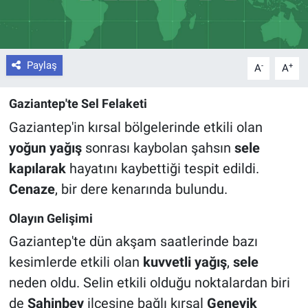
Paylaş
-
+
A
A
Gaziantep'te Sel Felaketi
Gaziantep'in kırsal bölgelerinde etkili olan
yoğun yağış
sonrası kaybolan şahsın
sele
kapılarak
hayatını kaybettiği tespit edildi.
Cenaze
, bir dere kenarında bulundu.
Olayın Gelişimi
Gaziantep'te dün akşam saatlerinde bazı
kesimlerde etkili olan
kuvvetli yağış
,
sele
neden oldu. Selin etkili olduğu noktalardan biri
de
Şahinbey
ilçesine bağlı kırsal
Geneyik