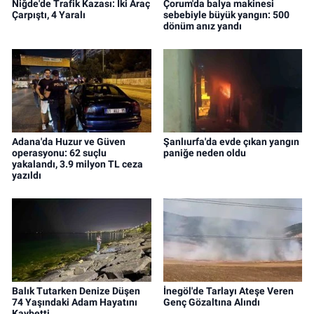
Niğde'de Trafik Kazası: İki Araç
Çorum'da balya makinesi
Çarpıştı, 4 Yaralı
sebebiyle büyük yangın: 500
dönüm anız yandı
Adana'da Huzur ve Güven
Şanlıurfa'da evde çıkan yangın
operasyonu: 62 suçlu
paniğe neden oldu
yakalandı, 3.9 milyon TL ceza
yazıldı
Balık Tutarken Denize Düşen
İnegöl'de Tarlayı Ateşe Veren
74 Yaşındaki Adam Hayatını
Genç Gözaltına Alındı
Kaybetti