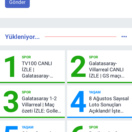
Gönder
Yükleniyor...
1
2
SPOR
SPOR
TV100 CANLI
Galatasaray-
İZLE |
Villarreal CANLI
Galatasaray-
İZLE | GS maçı
Villarreal maçı
hangi kanalda,
3
4
başladı! GS maçı
şifresiz mi?
SPOR
YAŞAM
şifresiz canlı yayın
Galatasaray 1-2
8 Ağustos Sayısal
Villarreal | Maç
Loto Sonuçları
özeti İZLE: Goller
Açıklandı! İşte
peş peşe geldi,
Kazandıran 6
Okan Buruk
Numara
YAŞAM
SPOR
kırmızı kart gördü!