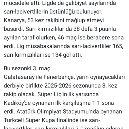
mücadele etti. Ligde de galibiyet sayılarında
sarı-lacivertlilerin üstünlüğü bulunuyor.
Kanarya, 53 kez rakibini mağlup etmeyi
başardı. Sarı-kırmızılılar da 38 defa 3 puanla
ayrılan taraf olurken, 46 maç ise berabere sona
erdi. Lig müsabakalarında sarı-lacivertliler 165,
sarı-kırmızılılar ise 134 gol attı.
Bu sezonki 3. maç
Galatasaray ile Fenerbahçe, yarın oynayacakları
derbiyle birlikte 2025-2026 sezonunda 3. kez
rakip olacak. Süper Lig'in ilk yarısında
Kadıköy'de oynanan ilk karşılaşma 1-1 sona
erdi. Atatürk Olimpiyat Stadyumu'nda oynanan
Turkcell Süper Kupa finalinde ise sarı-
lacivertliler, sarı-kırmızılıları 2-0 mağlup ederek,