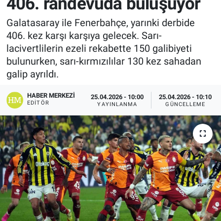
406. randevuda buluşuyor
Galatasaray ile Fenerbahçe, yarınki derbide
406. kez karşı karşıya gelecek. Sarı-
lacivertlilerin ezeli rekabette 150 galibiyeti
bulunurken, sarı-kırmızılılar 130 kez sahadan
galip ayrıldı.
HABER MERKEZI
25.04.2026 - 10:00
25.04.2026 - 10:10
EDITÖR
YAYINLANMA
GÜNCELLEME