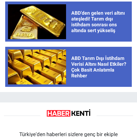
ABD’den gelen veri altını
ateşledi! Tarım dışı
istihdam sonrası ons
altında sert yükseliş
ABD Tarım Dışı İstihdam
Verisi Altını Nasıl Etkiler?
Çok Basit Anlatımla
Rehber
Türkiye'den haberleri sizlere genç bir ekiple