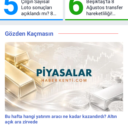
5
6
Çılgın Sayısal
Beşiktaş’ta 8
Loto sonuçları
Ağustos transfer
açıklandı mı? 8
hareketliliği!
Ağustos 2026
Yönetim 5 bölge
kazanan
için düğmeye
numaralar
bastı
Gözden Kaçmasın
Bu hafta hangi yatırım aracı ne kadar kazandırdı? Altın
açık ara zirvede