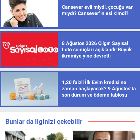
Cansever evli miydi, çocuğu var
mıydı? Cansever’in eşi kimdi?
8 Ağustos 2026 Çılgın Sayısal
Loto sonuçları açıklandı! Büyük
ikramiye yine devretti
1,20 faizli İlk Evim kredisi ne
zaman başlayacak? 9 Ağustos’ta
son durum ve ödeme tablosu
Bunlar da ilginizi çekebilir