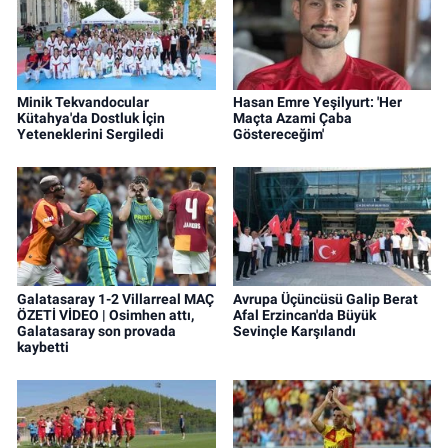
Minik Tekvandocular
Hasan Emre Yeşilyurt: 'Her
Kütahya'da Dostluk İçin
Maçta Azami Çaba
Yeteneklerini Sergiledi
Göstereceğim'
Galatasaray 1-2 Villarreal MAÇ
Avrupa Üçüncüsü Galip Berat
ÖZETİ VİDEO | Osimhen attı,
Afal Erzincan'da Büyük
Galatasaray son provada
Sevinçle Karşılandı
kaybetti