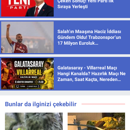
Çeken Sonuç! Yeni Parti İlk
Sıraya Yerleşti
Salah’ın Maaşına Haciz İddiası
Gündem Oldu! Trabzonspor’un
17 Milyon Euroluk
Sözleşmesinde Son Durum
Galatasaray - Villarreal Maçı
Hangi Kanalda? Hazırlık Maçı Ne
Zaman, Saat Kaçta, Nereden
İzlenir?
Bunlar da ilginizi çekebilir