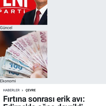
Güncel
Ekonomi
HABERLER
ÇEVRE
Fırtına sonrası erik avı: