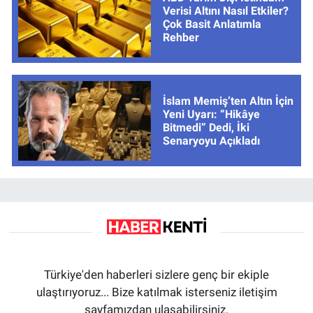
Verisi Altını Nasıl Etkiler?
Çok Basit Anlatımla
Rehber
İslam Memiş’ten Altın İçin
Yeni Uyarı: “Hikâye
Bitmedi” Dedi, İki
Senaryoyu Açıkladı
Türkiye'den haberleri sizlere genç bir ekiple
ulaştırıyoruz... Bize katılmak isterseniz iletişim
sayfamızdan ulaşabilirsiniz.