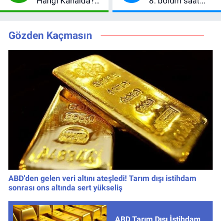
Hangi Kanalda?
8. bölüm saat
Hazırlık Maçı Ne
kaçta, TRT 1 canlı
Zaman, Saat
nasıl izlenir?
Kaçta, Nereden
Gözden Kaçmasın
İzlenir?
ABD’den gelen veri altını ateşledi! Tarım dışı istihdam
sonrası ons altında sert yükseliş
ABD Tarım Dışı İstihdam