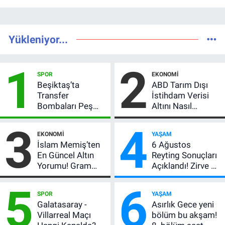
Yükleniyor...
1
2
SPOR
EKONOMI
Beşiktaş’ta
ABD Tarım Dışı
Transfer
İstihdam Verisi
Bombaları Peş
Altını Nasıl
Peşe! Adalı
Etkiler? Çok Basit
3
4
Vlahovic’i
Anlatımla Rehber
EKONOMI
YAŞAM
Açıkladı, 5 Yıldız
İslam Memiş’ten
6 Ağustos
Daha Listede
En Güncel Altın
Reyting Sonuçları
Yorumu! Gram
Açıklandı! Zirve El
Altın İçin 6.350 TL
Değiştirdi:
5
6
Uyarısı, Yıl Sonu
Muhtemel Aşk,
SPOR
YAŞAM
Beklentisi
MasterChef'i
Galatasaray -
Asırlık Gece yeni
Değişmedi
Geride Bıraktı
Villarreal Maçı
bölüm bu akşam!